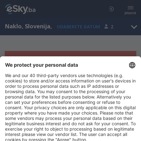
Jelovnik
Naklo, Slovenija
,
ODABERITE DATUM
2
Žao nam je, ne možemo da prikažemo
rezultate
Pokušajte još jednom kad izaberete druge kriterijume