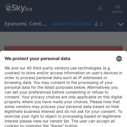
Jelovnik
Epanomi, Central Macedonia, Grčka
,
ODABERITE DATUM
2
Žao nam je, ne možemo da prikažemo
rezultate
Pokušajte još jednom kad izaberete druge kriterijume