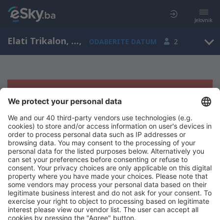
Jelovnik
Elati Trikalon, Thessaly, Grčka
,
ODABERITE DATUM
2
Žao nam je, ne možemo da prikažemo
rezultate
Pokušajte još jednom kad izaberete druge kriterijume