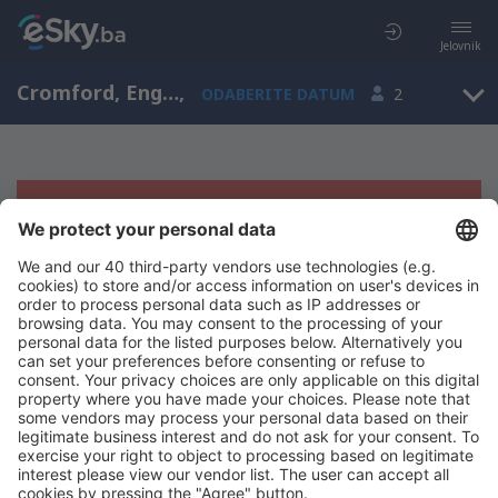
Jelovnik
Cromford, England, Velika Britanija
,
ODABERITE DATUM
2
Žao nam je, ne možemo da prikažemo
rezultate
Pokušajte još jednom kad izaberete druge kriterijume