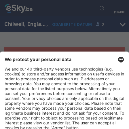
Jelovnik
Chilwell, England, Velika Britanija
,
ODABERITE DATUM
2
Žao nam je, ne možemo da prikažemo
rezultate
Pokušajte još jednom kad izaberete druge kriterijume