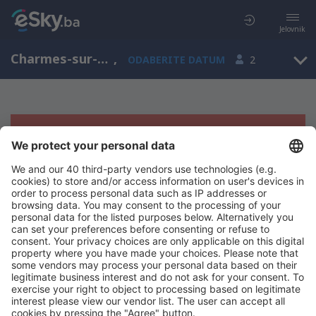
Jelovnik
Charmes-sur-Rhône, Rona-Alpi, Francuska
,
ODABERITE DATUM
2
Žao nam je, ne možemo da prikažemo
rezultate
Pokušajte još jednom kad izaberete druge kriterijume