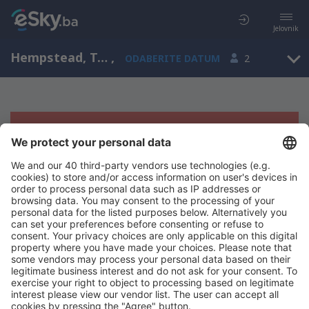
Jelovnik
Hempstead, Texas, Sjedinjene Američke Države
,
ODABERITE DATUM
2
Žao nam je, ne možemo da prikažemo
rezultate
Pokušajte još jednom kad izaberete druge kriterijume