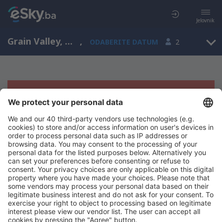
Jelovnik
Grain Valley, Missouri, Sjedinjene Američke Države
,
ODABERITE DATUM
2
Žao nam je, ne možemo da prikažemo
rezultate
Pokušajte još jednom kad izaberete druge kriterijume