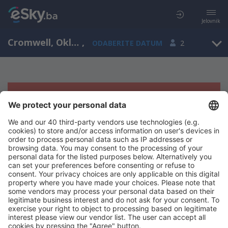
Jelovnik
Cromwell, Oklahoma, Sjedinjene Američke Države
,
ODABERITE DATUM
2
Žao nam je, ne možemo da prikažemo
rezultate
Pokušajte još jednom kad izaberete druge kriterijume