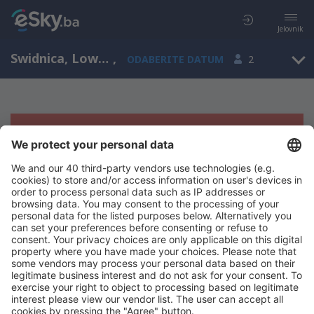
Jelovnik
Swidnica, Lower Silesia, Poljska
,
ODABERITE DATUM
2
Žao nam je, ne možemo da prikažemo
rezultate
Pokušajte još jednom kad izaberete druge kriterijume