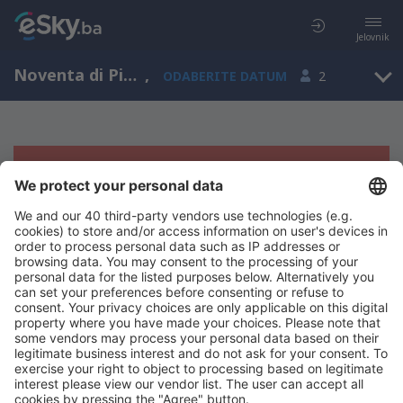
Jelovnik
Noventa di Piave, Veneto, Italija
,
ODABERITE DATUM
2
Žao nam je, ne možemo da prikažemo
rezultate
Pokušajte još jednom kad izaberete druge kriterijume