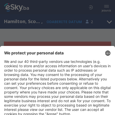
Jelovnik
Hamilton, Scotland, Velika Britanija
,
ODABERITE DATUM
2
Žao nam je, ne možemo da prikažemo
rezultate
Pokušajte još jednom kad izaberete druge kriterijume