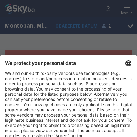
Jelovnik
Montoban, Midi - Pireneji, Francuska
,
ODABERITE DATUM
2
Žao nam je, ne možemo da prikažemo
rezultate
Pokušajte još jednom kad izaberete druge kriterijume