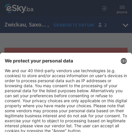
Jelovnik
Zwickau, Saxony, Njemačka
,
ODABERITE DATUM
2
Žao nam je, ne možemo da prikažemo
rezultate
Pokušajte još jednom kad izaberete druge kriterijume