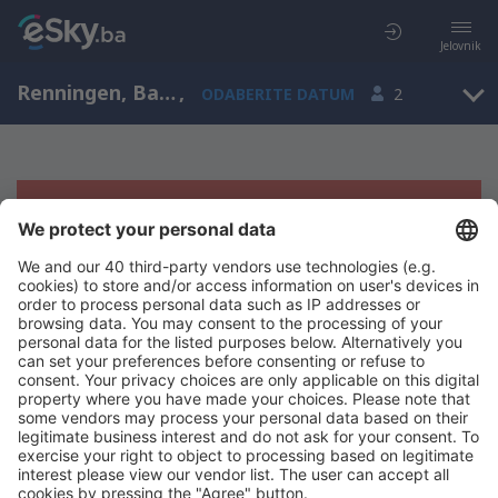
Jelovnik
Renningen, Baden-Wurttemberg, Njemačka
,
ODABERITE DATUM
2
Žao nam je, ne možemo da prikažemo
rezultate
Pokušajte još jednom kad izaberete druge kriterijume