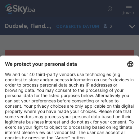
Jelovnik
Dudzele, Flanders, Belgija
,
ODABERITE DATUM
2
Žao nam je, ne možemo da prikažemo
rezultate
Pokušajte još jednom kad izaberete druge kriterijume