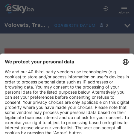
Jelovnik
Volovets, Transcarpathia, Ukrajina
,
ODABERITE DATUM
2
Žao nam je, ne možemo da prikažemo
rezultate
Pokušajte još jednom kad izaberete druge kriterijume