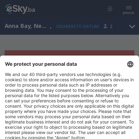
Jelovnik
Anna Bay, New South Wales, Australija
,
ODABERITE DATUM
2
Žao nam je, ne možemo da prikažemo
rezultate
Pokušajte još jednom kad izaberete druge kriterijume