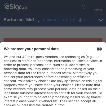
Jelovnik
Barbazan, Midi - Pireneji, Francuska
,
ODABERITE DATUM
2
Žao nam je, ne možemo da prikažemo
rezultate
Pokušajte još jednom kad izaberete druge kriterijume