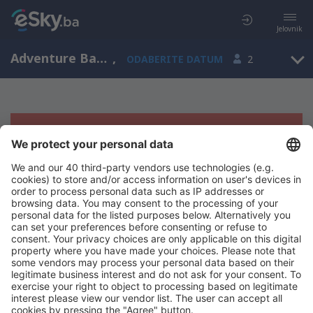
Jelovnik
Adventure Bay, Tasmanija, Australija
,
ODABERITE DATUM
2
Žao nam je, ne možemo da prikažemo
rezultate
Pokušajte još jednom kad izaberete druge kriterijume