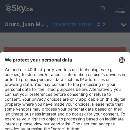
Jelovnik
Oruro, Juan Mendoza, Oruro, Bolivija (ORU)
,
ODABERITE DATUM
2
Žao nam je, ne možemo da prikažemo
rezultate
Pokušajte još jednom kad izaberete druge kriterijume