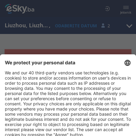
Jelovnik
Liuzhou, Liuzhou Airport, Guangxi, Kina (LZH)
,
ODABERITE DATUM
2
Žao nam je, ne možemo da prikažemo
rezultate
Pokušajte još jednom kad izaberete druge kriterijume