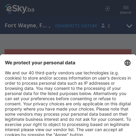
Jelovnik
Fort Wayne, Fort Wayne Intl Airport, Indiana, Sjedinjene Američke Države (FWA)
,
ODABERITE DATUM
2
Žao nam je, ne možemo da prikažemo
rezultate
Pokušajte još jednom kad izaberete druge kriterijume