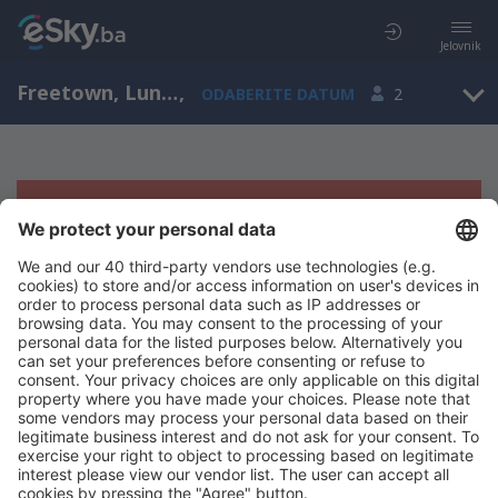
Jelovnik
Freetown, Lungi, Sierra Leone (FNA)
,
ODABERITE DATUM
2
Žao nam je, ne možemo da prikažemo
rezultate
Pokušajte još jednom kad izaberete druge kriterijume