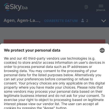
Jelovnik
Agen, Agen-La Garenne Airport, Akvitanija, Francuska (AGF)
,
ODABERITE DATUM
2
Žao nam je, ne možemo da prikažemo
rezultate
Pokušajte još jednom kad izaberete druge kriterijume