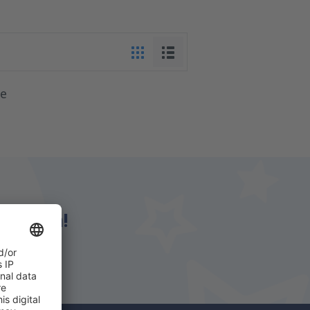
je
eSky.ba!