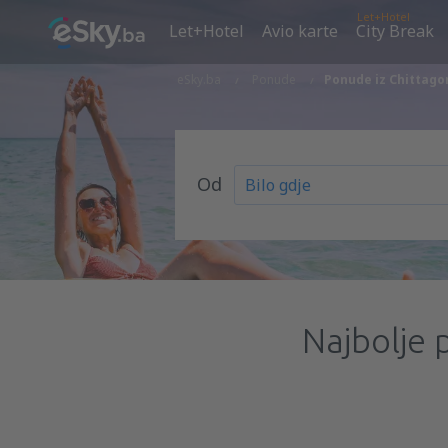
Let+Hotel
Let+Hotel
Avio karte
City Break
eSky.ba
Ponude
Ponude iz Chittago
Od
Najbolje