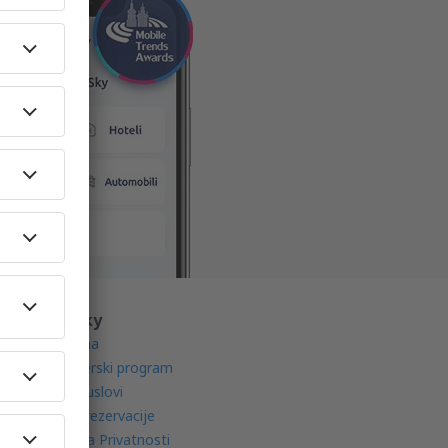
O eSky
O nama
Partnerski program
Opšti uslovi
Moje rezervacije
Politika Privatnosti