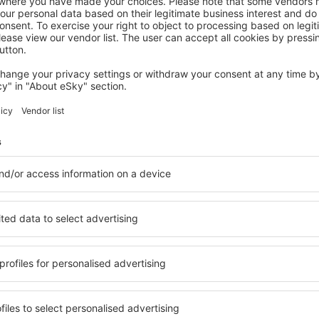
atnici e-letaka putuju više z
vi, city breaks, odmori - primite jedinstvene ponud
Šaljemo samo najbolje, putnička riječ!
S
nja po odličnim cijenama u našem newsletteru.
Slažem se da primam mar
od strane eSky.pl S.A. na e-mail adresu koju sam naveo/la.
heckboxa, unošenje e-mail adrese i i odabir „Sačuvajte” (sveukupno) označava 
i podaci obrađuju