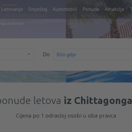
Let+Hotel
Letovanje
Smještaj
Automobili
Ponude
Atrakcije
nga za Brisel
Do
 ponude letova
iz Chittagonga
Cijena po 1 odrasloj osobi u oba pravca