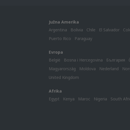
Južna Amerika
Argentina
Bolivia
Chile
El Salvador
Col
Puerto Rico
Paraguay
Evropa
België
Bosna i Hercegovina
България
Magyarország
Moldova
Nederland
Nor
United Kingdom
Afrika
Egypt
Kenya
Maroc
Nigeria
South Afri