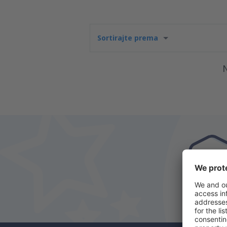
Sortirajte prema
N