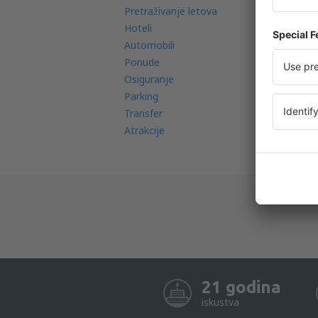
Pretraživanje letova
Ae
Hoteli
Re
Automobili
Ka
Ponude
In
Osiguranje
FA
Parking
Transfer
Atrakcije
21 godina
iskustva