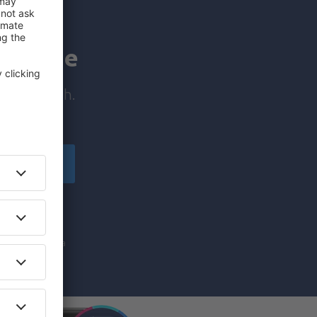
a manje
e prije svih.
ačuvajte
ketinške
da prihvatate da