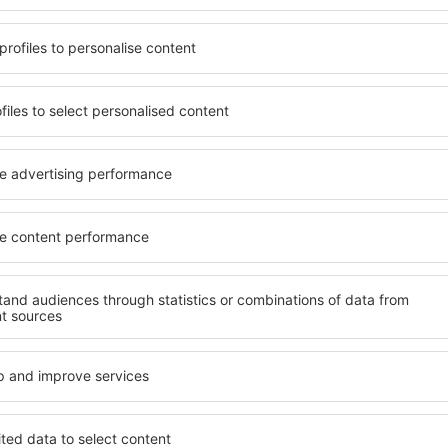
mi aplikaciju
i planiraj
anja
 najboljih aplikacija u kategoriji putovanja
nevne ponude pod Vašim prstima
ervacije na jednom mjestu
znaj više
Avio kompanije
bilna aplikacija
Wizz Air
dar letova
Ryanair
io kompanije
Pegasus Airlines
cionalne aviokompanije
Turkish Airlines
cenzije aviokompanije
Air Serbia