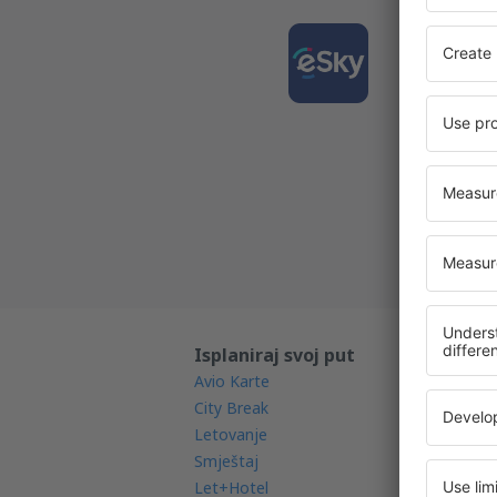
Preuz
putov
Jedna od
Nove d
Sve rez
Isplaniraj svoj put
Sa
Avio Karte
Mo
City Break
Ra
Letovanje
Av
Smještaj
Na
Let+Hotel
Re