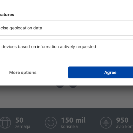
rodromi
Eurowings
cenzije aerodroma
Air Montenegro
lendar cijena
Croatia Airlines
formacije o prtljagu
Lufthansa
Q - Putnički vodič
Austrian Airlines
50
150 mil
950
zemalja
korisnika
avio kom