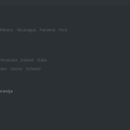
México
Nicaragua
Panamá
Perú
Hrvatska
Ireland
Italia
nsko
Suomi
Schweiz
keanija