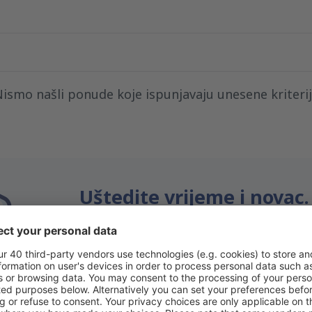
ismo našli ponude koje ispunjavaju unesene kriteri
Uštedite vrijeme i novac.
Rezervišite let+hotel na 
Provjeri