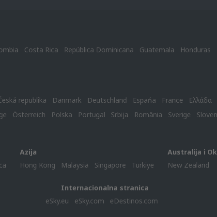
ombia
Costa Rica
República Dominicana
Guatemala
Honduras
Česká republika
Danmark
Deutschland
Espańa
France
Ελλάδα
ge
Österreich
Polska
Portugal
Srbija
România
Sverige
Slove
Azija
Australija i O
ca
Hong Kong
Malaysia
Singapore
Türkiye
New Zealand
Internacionalna stranica
eSky.eu
eSky.com
eDestinos.com