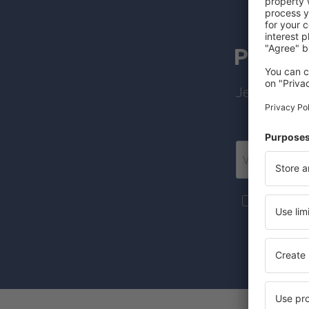
Pretpl
Jeftini leto
Još putova
informacije 
Označenje c
se vaši ličn