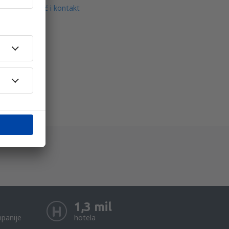
Pomoć i kontakt
1,3 mil
panije
hotela