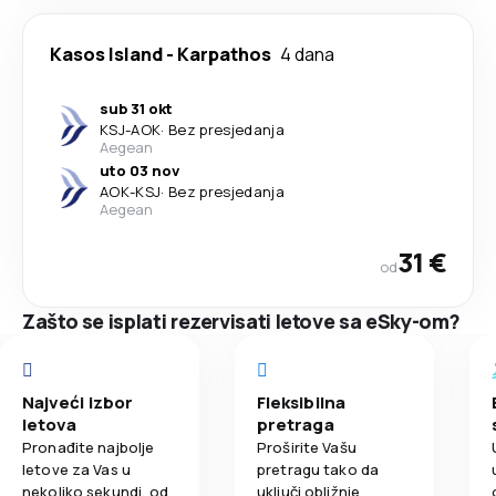
Kasos Island
-
Karpathos
4 dana
sub 31 okt
KSJ
-
AOK
·
Bez presjedanja
Aegean
uto 03 nov
AOK
-
KSJ
·
Bez presjedanja
Aegean
31 €
od
Zašto se isplati rezervisati letove sa eSky-om?
Najveći izbor
Fleksibilna
letova
pretraga
Pronađite najbolje
Proširite Vašu
letove za Vas u
pretragu tako da
nekoliko sekundi, od
uključi obližnje