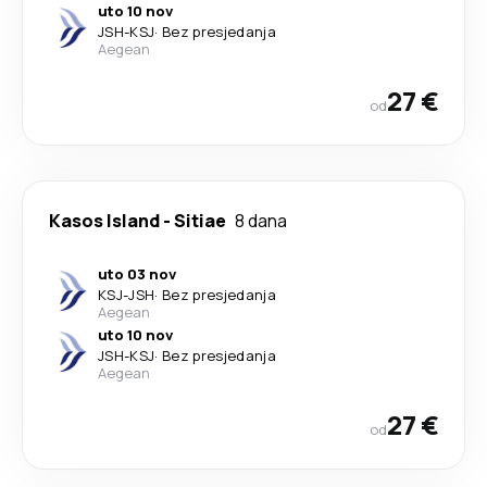
uto 10 nov
JSH
-
KSJ
·
Bez presjedanja
Aegean
27 €
od
Kasos Island
-
Sitiae
8 dana
uto 03 nov
KSJ
-
JSH
·
Bez presjedanja
Aegean
uto 10 nov
JSH
-
KSJ
·
Bez presjedanja
Aegean
27 €
od