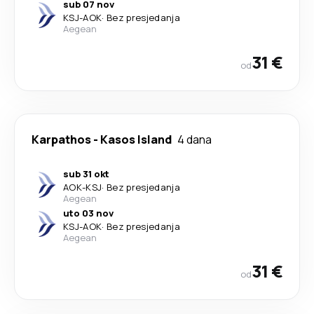
sub 07 nov
KSJ
-
AOK
·
Bez presjedanja
Aegean
31 €
od
Karpathos
-
Kasos Island
4 dana
sub 31 okt
AOK
-
KSJ
·
Bez presjedanja
Aegean
uto 03 nov
KSJ
-
AOK
·
Bez presjedanja
Aegean
31 €
od