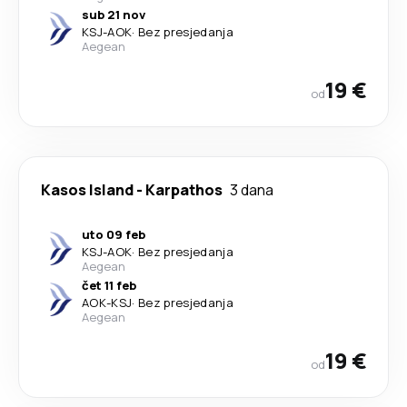
sub 21 nov
KSJ
-
AOK
·
Bez presjedanja
Aegean
19 €
od
Kasos Island
-
Karpathos
3 dana
uto 09 feb
KSJ
-
AOK
·
Bez presjedanja
Aegean
čet 11 feb
AOK
-
KSJ
·
Bez presjedanja
Aegean
19 €
od