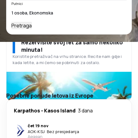
Putnici
Pretraga
Rezervišite svoj let za samo nekoliko
minuta!
Koristite pretraživač na vrhu stranice. Recite nam gdje i
kada letite, a mi ćemo se pobrinuti za ostalo.
Posebne ponude letova iz Evrope
Karpathos
-
Kasos Island
3 dana
čet 19 nov
AOK
-
KSJ
·
Bez presjedanja
Aegean