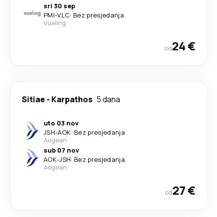
sri 30 sep
PMI
-
VLC
·
Bez presjedanja
Vueling
24 €
od
Sitiae
-
Karpathos
5 dana
uto 03 nov
JSH
-
AOK
·
Bez presjedanja
Aegean
sub 07 nov
AOK
-
JSH
·
Bez presjedanja
Aegean
27 €
od