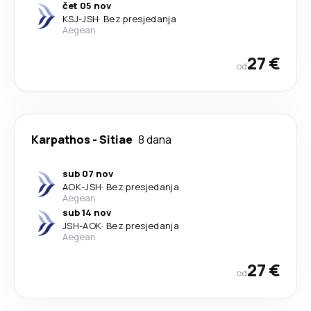
čet 05 nov
KSJ
-
JSH
·
Bez presjedanja
Aegean
27 €
od
Karpathos
-
Sitiae
8 dana
sub 07 nov
AOK
-
JSH
·
Bez presjedanja
Aegean
sub 14 nov
JSH
-
AOK
·
Bez presjedanja
Aegean
27 €
od