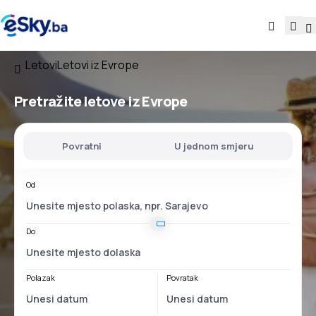
Letovi
Letovi iz Evrope
Pretražite letove iz Evrope
Povratni
U jednom smjeru
Od
Do
Polazak
Povratak