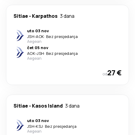
Sitiae
-
Karpathos
3 dana
uto 03 nov
JSH
-
AOK
·
Bez presjedanja
Aegean
čet 05 nov
AOK
-
JSH
·
Bez presjedanja
Aegean
27 €
od
Sitiae
-
Kasos Island
3 dana
uto 03 nov
JSH
-
KSJ
·
Bez presjedanja
Aegean