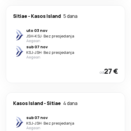
Sitiae
-
Kasos Island
5 dana
uto 03 nov
JSH
-
KSJ
·
Bez presjedanja
Aegean
sub 07 nov
KSJ
-
JSH
·
Bez presjedanja
Aegean
27 €
od
Kasos Island
-
Sitiae
4 dana
sub 07 nov
KSJ
-
JSH
·
Bez presjedanja
Aegean