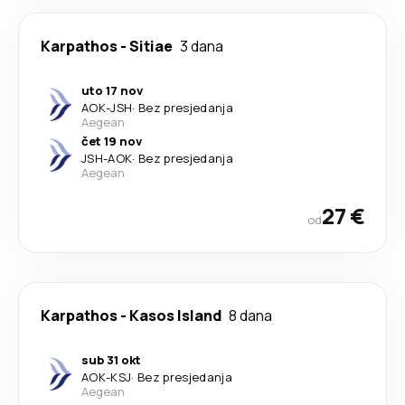
Karpathos
-
Sitiae
3 dana
uto 17 nov
AOK
-
JSH
·
Bez presjedanja
Aegean
čet 19 nov
JSH
-
AOK
·
Bez presjedanja
Aegean
27 €
od
Karpathos
-
Kasos Island
8 dana
sub 31 okt
AOK
-
KSJ
·
Bez presjedanja
Aegean