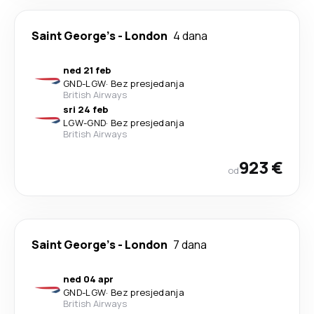
Saint George's
-
London
4 dana
ned 21 feb
GND
-
LGW
·
Bez presjedanja
British Airways
sri 24 feb
LGW
-
GND
·
Bez presjedanja
British Airways
923 €
od
Saint George's
-
London
7 dana
ned 04 apr
GND
-
LGW
·
Bez presjedanja
British Airways