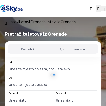
Letovi
Letovi Grenada
Letovi iz Grenade
Pretražite letove
iz Grenade
Povratni
U jednom smjeru
Od
Do
Polazak
Povratak