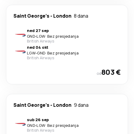
Saint George's
-
London
8 dana
ned 27 sep
GND
-
LGW
·
Bez presjedanja
British Airways
ned 04 okt
LGW
-
GND
·
Bez presjedanja
British Airways
803 €
od
Saint George's
-
London
9 dana
sub 26 sep
GND
-
LGW
·
Bez presjedanja
British Airways