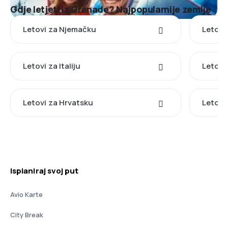
Gdje letjeti iz Grenade? Najpopularnije zemlje
Letovi za Njemačku
Letovi
Letovi za Italiju
Letovi 
Letovi za Hrvatsku
Letovi 
Isplaniraj svoj put
Avio Karte
City Break