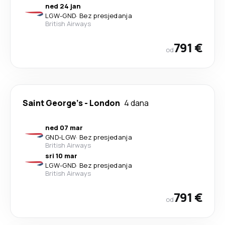
ned 24 jan
LGW
-
GND
·
Bez presjedanja
British Airways
791 €
od
Saint George's
-
London
4 dana
ned 07 mar
GND
-
LGW
·
Bez presjedanja
British Airways
sri 10 mar
LGW
-
GND
·
Bez presjedanja
British Airways
791 €
od