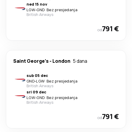
ned 15 nov
LGW
-
GND
·
Bez presjedanja
British Airways
791 €
od
Saint George's
-
London
5 dana
sub 05 dec
GND
-
LGW
·
Bez presjedanja
British Airways
sri 09 dec
LGW
-
GND
·
Bez presjedanja
British Airways
791 €
od