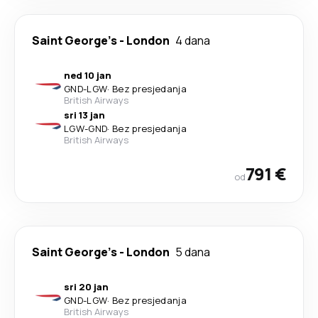
Saint George's
-
London
4 dana
ned 10 jan
GND
-
LGW
·
Bez presjedanja
British Airways
sri 13 jan
LGW
-
GND
·
Bez presjedanja
British Airways
791 €
od
Saint George's
-
London
5 dana
sri 20 jan
GND
-
LGW
·
Bez presjedanja
British Airways