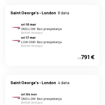
Saint George's
-
London
8 dana
sri 10 mar
GND
-
LGW
·
Bez presjedanja
British Airways
sri 17 mar
LGW
-
GND
·
Bez presjedanja
British Airways
791 €
od
Saint George's
-
London
4 dana
sri 04 nov
GND
-
LGW
·
Bez presjedanja
British Airways