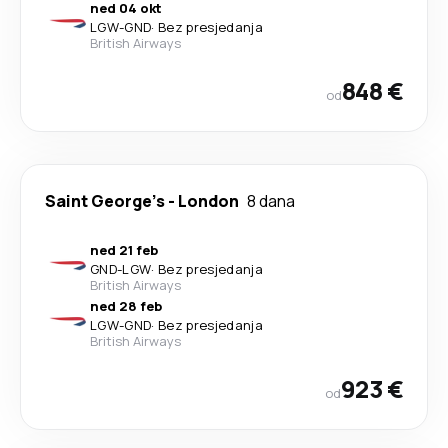
ned 04 okt
LGW
-
GND
·
Bez presjedanja
British Airways
848 €
od
Saint George's
-
London
8 dana
ned 21 feb
GND
-
LGW
·
Bez presjedanja
British Airways
ned 28 feb
LGW
-
GND
·
Bez presjedanja
British Airways
923 €
od