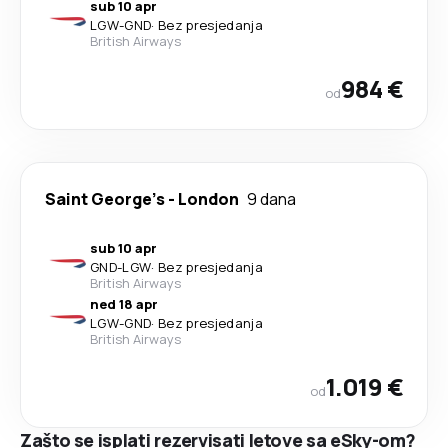
sub 10 apr
LGW
-
GND
·
Bez presjedanja
British Airways
984 €
od
Saint George's
-
London
9 dana
sub 10 apr
GND
-
LGW
·
Bez presjedanja
British Airways
ned 18 apr
LGW
-
GND
·
Bez presjedanja
British Airways
1.019 €
od
Zašto se isplati rezervisati letove sa eSky-om?