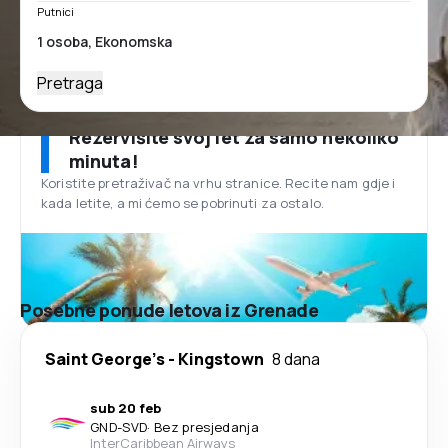
Putnici
Pretraga
Rezervišite svoj let za samo nekoliko
minuta!
Koristite pretraživač na vrhu stranice. Recite nam gdje i
kada letite, a mi ćemo se pobrinuti za ostalo.
Posebne ponude letova iz Grenade
Saint George's
-
Kingstown
8 dana
sub 20 feb
GND
-
SVD
·
Bez presjedanja
InterCaribbean Airways