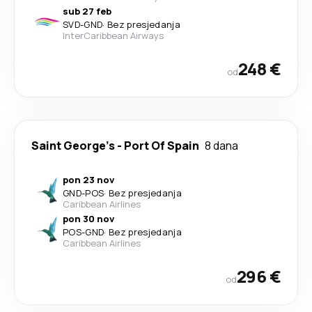
sub 27 feb
SVD
-
GND
·
Bez presjedanja
InterCaribbean Airways
248 €
od
Saint George's
-
Port Of Spain
8 dana
pon 23 nov
GND
-
POS
·
Bez presjedanja
Caribbean Airlines
pon 30 nov
POS
-
GND
·
Bez presjedanja
Caribbean Airlines
296 €
od