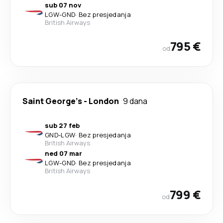
sub 07 nov
LGW
-
GND
·
Bez presjedanja
British Airways
795 €
od
Saint George's
-
London
9 dana
sub 27 feb
GND
-
LGW
·
Bez presjedanja
British Airways
ned 07 mar
LGW
-
GND
·
Bez presjedanja
British Airways
799 €
od