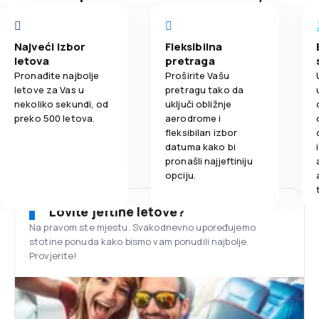
Najveći izbor
Fleksibilna
letova
pretraga
Pronađite najbolje
Proširite Vašu
letove za Vas u
pretragu tako da
nekoliko sekundi, od
uključi obližnje
preko 500 letova.
aerodrome i
fleksibilan izbor
datuma kako bi
pronašli najjeftiniju
opciju.
Lovite jeftine letove?
Na pravom ste mjestu. Svakodnevno upoređujemo
stotine ponuda kako bismo vam ponudili najbolje.
Provjerite!