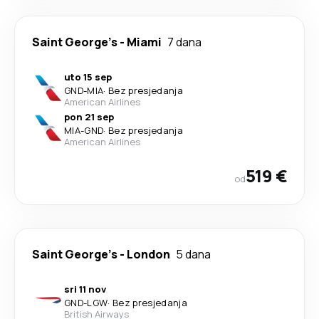
Saint George's
-
Miami
7 dana
uto 15 sep
GND
-
MIA
·
Bez presjedanja
American Airlines
pon 21 sep
MIA
-
GND
·
Bez presjedanja
American Airlines
519 €
od
Saint George's
-
London
5 dana
sri 11 nov
GND
-
LGW
·
Bez presjedanja
British Airways