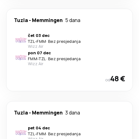
Tuzla
-
Memmingen
5 dana
čet 03 dec
TZL
-
FMM
·
Bez presjedanja
Wizz Air
pon 07 dec
FMM
-
TZL
·
Bez presjedanja
Wizz Air
48 €
od
Tuzla
-
Memmingen
3 dana
pet 04 dec
TZL
-
FMM
·
Bez presjedanja
Wizz Air