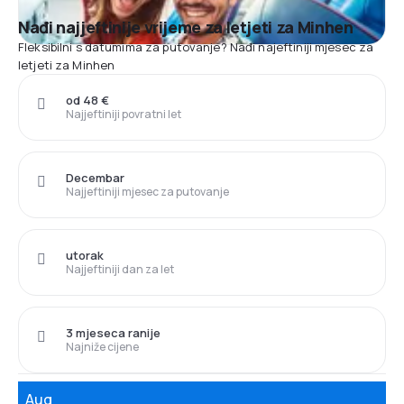
Nađi najjeftinije vrijeme za letjeti za Minhen
Fleksibilni s datumima za putovanje? Nađi najeftiniji mjesec za
letjeti za Minhen
od 48 €
Najjeftiniji povratni let
Decembar
Najjeftiniji mjesec za putovanje
utorak
Najjeftiniji dan za let
3 mjeseca ranije
Najniže cijene
Aug