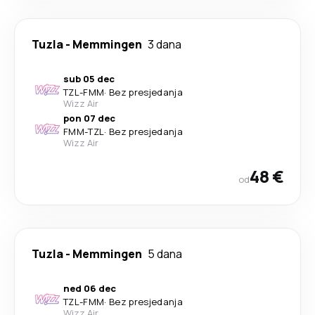
Tuzla
-
Memmingen
3 dana
sub 05 dec
TZL
-
FMM
·
Bez presjedanja
Wizz Air
pon 07 dec
FMM
-
TZL
·
Bez presjedanja
Wizz Air
48 €
od
Tuzla
-
Memmingen
5 dana
ned 06 dec
TZL
-
FMM
·
Bez presjedanja
Wizz Air