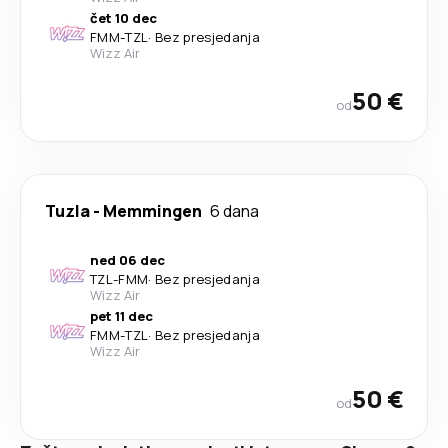
čet 10 dec
FMM
-
TZL
·
Bez presjedanja
Wizz Air
50 €
od
Tuzla
-
Memmingen
6 dana
ned 06 dec
TZL
-
FMM
·
Bez presjedanja
Wizz Air
pet 11 dec
FMM
-
TZL
·
Bez presjedanja
Wizz Air
50 €
od