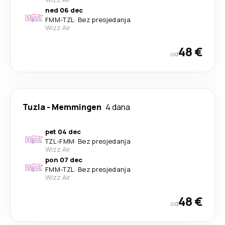
ned 06 dec
FMM
-
TZL
·
Bez presjedanja
Wizz Air
48 €
od
Tuzla
-
Memmingen
4 dana
pet 04 dec
TZL
-
FMM
·
Bez presjedanja
Wizz Air
pon 07 dec
FMM
-
TZL
·
Bez presjedanja
Wizz Air
48 €
od