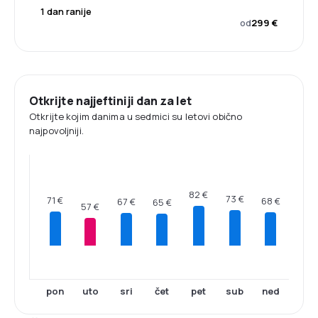
1 dan ranije
od
299 €
Otkrijte najjeftiniji dan za let
Otkrijte kojim danima u sedmici su letovi obično
najpovoljniji.
82 €
73 €
71 €
68 €
67 €
65 €
57 €
pon
uto
sri
čet
pet
sub
ned