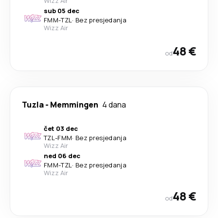
Wizz Air
sub 05 dec
FMM
-
TZL
·
Bez presjedanja
Wizz Air
48 €
od
Tuzla
-
Memmingen
4 dana
čet 03 dec
TZL
-
FMM
·
Bez presjedanja
Wizz Air
ned 06 dec
FMM
-
TZL
·
Bez presjedanja
Wizz Air
48 €
od