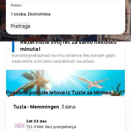
Putnici
Pretraga
Rezervišite svoj let za samo nekoliko
minuta!
Koristite pretraživač na vrhu stranice. Recite nam gdje i
kada letite, a mi ćemo se pobrinuti za ostalo.
Posebne ponude letova iz Tuzle za Minhen
Tuzla
-
Memmingen
3 dana
čet 03 dec
TZL
-
FMM
·
Bez presjedanja