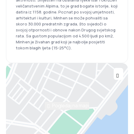
aktivnosti. Smješten na obalama rijeke Isar i okružen
veličanstvenim Alpima, to je grad bogate istorije, koji
datira iz 1158. godine. Poznat po svojoj umjetnosti,
arhitekturi i kulturi, Minhen se može pohvaliti sa
skoro 30.000 predratnih zgrada, što svjedoči o
svojoj otpornosti i obnove nakon Drugog svjetskog
rata. Sa gustom populacijom od 4.500 ljudi po km2,
Minhen je živahan grad koji je najbolje posjetiti
tokom blagih ljeta (15-25°C).
Pogledaj na mapi