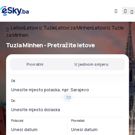
Letovi
Letovi iz Tuzle
Letovi za Minhen
Letovi iz Tuzle
za Minhen
Tuzla Minhen
- Pretražite letove
Povratni
U jednom smjeru
Od
Do
Polazak
Povratak