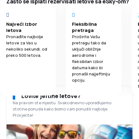
Zašto se isplati rezervisati letove sa eSky-om?
Najveći izbor
Fleksibilna
letova
pretraga
Pronađite najbolje
Proširite Vašu
letove za Vas u
pretragu tako da
nekoliko sekundi, od
uključi obližnje
preko 500 letova.
aerodrome i
fleksibilan izbor
datuma kako bi
pronašli najjeftiniju
opciju.
Lovite jeftine letove?
Na pravom ste mjestu. Svakodnevno upoređujemo
stotine ponuda kako bismo vam ponudili najbolje.
Provjerite!