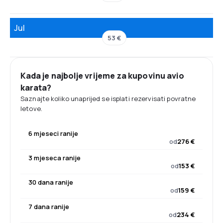
Jul
53 €
Kada je najbolje vrijeme za kupovinu avio
karata?
Saznajte koliko unaprijed se isplati rezervisati povratne
letove.
6 mjeseci ranije
od
276 €
3 mjeseca ranije
od
153 €
30 dana ranije
od
159 €
7 dana ranije
od
234 €