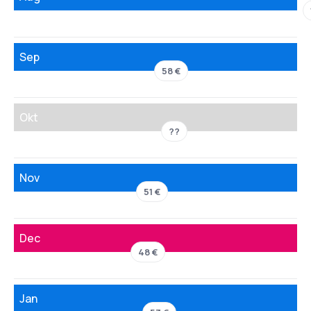
Sep
58 €
Okt
??
Nov
51 €
Dec
48 €
Jan