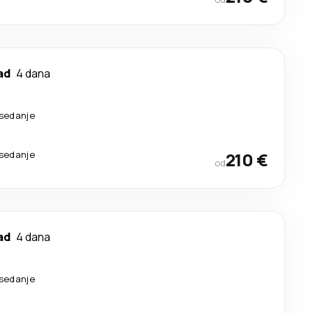
ad
4 dana
esedanje
esedanje
210 €
od
ad
4 dana
esedanje