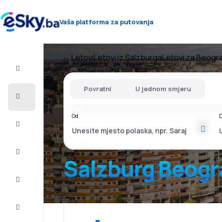
Vaša platforma za putovanja
Letovi
Letovi iz Salzburga
Letovi za Beogr
Let+Hotel
Povratni
U jednom smjeru
Avio
karte
Od
D
Letovanje
City
Break
Salzburg Beogr
Smještaj
Ponude