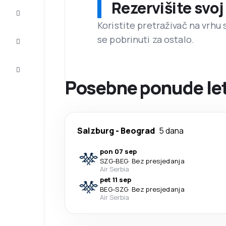
Rezervišite svoj
Dovršite
putovanje
Koristite pretraživač na vrhu 
se pobrinuti za ostalo.
Inspiracija
i savjeti
Korisnička
usluga
Posebne ponude let
Salzburg
-
Beograd
5 dana
pon 07 sep
SZG
-
BEG
·
Bez presjedanja
Air Serbia
pet 11 sep
BEG
-
SZG
·
Bez presjedanja
Air Serbia