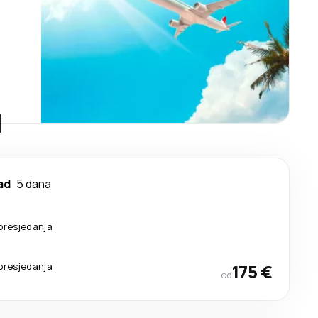
d
ad
5 dana
presjedanja
presjedanja
175 €
od