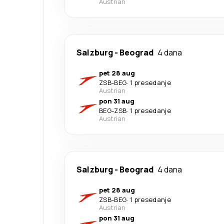
Austrian
Salzburg
-
Beograd
4 dana
pet 28 aug
ZSB
-
BEG
·
1 presedanje
Austrian
pon 31 aug
BEG
-
ZSB
·
1 presedanje
Austrian
Salzburg
-
Beograd
4 dana
pet 28 aug
ZSB
-
BEG
·
1 presedanje
Austrian
pon 31 aug