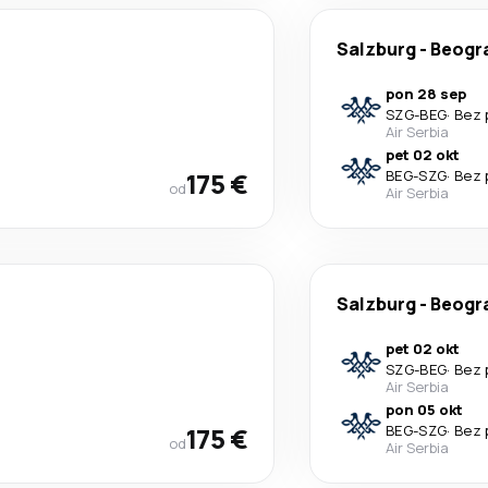
Salzburg
-
Beogr
pon 28 sep
SZG
-
BEG
·
Bez 
Air Serbia
pet 02 okt
175 €
BEG
-
SZG
·
Bez 
od
Air Serbia
Salzburg
-
Beogr
pet 02 okt
SZG
-
BEG
·
Bez 
Air Serbia
pon 05 okt
175 €
BEG
-
SZG
·
Bez 
od
Air Serbia