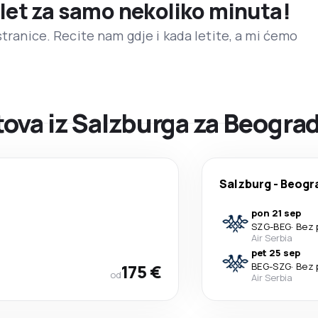
 let za samo nekoliko minuta!
stranice. Recite nam gdje i kada letite, a mi ćemo
ova iz Salzburga za Beogra
Salzburg
-
Beogr
pon 21 sep
SZG
-
BEG
·
Bez 
Air Serbia
pet 25 sep
175 €
BEG
-
SZG
·
Bez 
od
Air Serbia