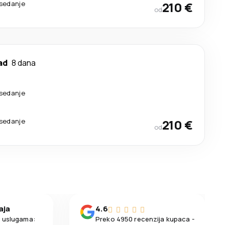
esedanje
210 €
od
ad
8 dana
esedanje
esedanje
210 €
od
aja
4.6
m uslugama:
Preko 4950 recenzija kupaca -