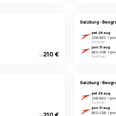
Salzburg
-
Beogr
pet 28 aug
ZSB
-
BEG
·
1 pr
Austrian
pon 31 aug
210 €
BEG
-
ZSB
·
1 pr
od
Austrian
Salzburg
-
Beogr
pet 28 aug
ZSB
-
BEG
·
1 pr
Austrian
pon 31 aug
210 €
BEG
-
ZSB
·
1 pr
od