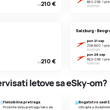
210 €
BEG
-
ZSB
·
1 pr
od
Austrian
Salzburg
-
Beogr
pon 21 sep
ZSB
-
BEG
·
1 pr
Austrian
pon 28 sep
210 €
BEG
-
ZSB
·
1 pr
od
Austrian
zervisati letove sa eSky-om?
Fleksibilna pretraga
Bogatstvo sadrž
Proširite Vašu pretragu tako da
Uživajte u dodatni