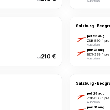
Austrian
Salzburg
-
Beogr
pet 28 aug
ZSB
-
BEG
·
1 pr
Austrian
pon 31 aug
210 €
BEG
-
ZSB
·
1 pr
od
Austrian
Salzburg
-
Beogr
pet 28 aug
ZSB
-
BEG
·
1 pr
Austrian
pon 31 aug