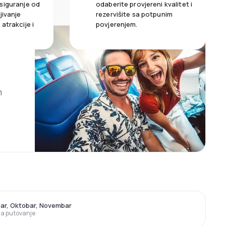
siguranje od
odaberite provjereni kvalitet i
jivanje
rezervišite sa potpunim
atrakcije i
povjerenjem.
m
ar, Oktobar, Novembar
 za putovanje