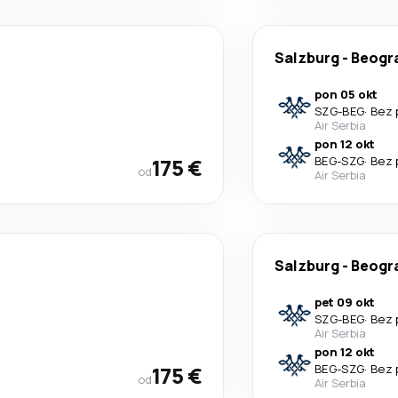
Salzburg
-
Beogr
pon 05 okt
SZG
-
BEG
·
Bez 
Air Serbia
pon 12 okt
175 €
BEG
-
SZG
·
Bez 
od
Air Serbia
Salzburg
-
Beogr
pet 09 okt
SZG
-
BEG
·
Bez 
Air Serbia
pon 12 okt
175 €
BEG
-
SZG
·
Bez 
od
Air Serbia