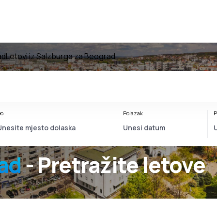
ad
Letovi iz Salzburga za Beograd
o
Polazak
P
ad
- Pretražite letove