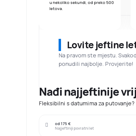
u nekoliko sekundi, od preko 500
letova.
Lovite jeftine l
Na pravom ste mjestu. Svako
ponudili najbolje. Provjerite!
Nađi najjeftinije vr
Fleksibilni s datumima za putovanje? 
od 175 €
Najjeftiniji povratni let