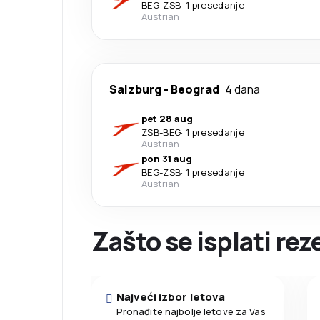
BEG
-
ZSB
·
1 presedanje
Austrian
Salzburg
-
Beograd
4 dana
pet 28 aug
ZSB
-
BEG
·
1 presedanje
Austrian
pon 31 aug
BEG
-
ZSB
·
1 presedanje
Austrian
Zašto se isplati re
Najveći izbor letova
Pronađite najbolje letove za Vas