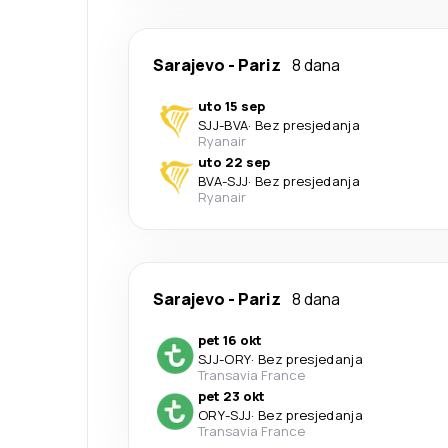
Sarajevo
-
Pariz
8 dana
uto 15 sep
SJJ
-
BVA
·
Bez presjedanja
Ryanair
uto 22 sep
BVA
-
SJJ
·
Bez presjedanja
Ryanair
Sarajevo
-
Pariz
8 dana
pet 16 okt
SJJ
-
ORY
·
Bez presjedanja
Transavia France
pet 23 okt
ORY
-
SJJ
·
Bez presjedanja
Transavia France