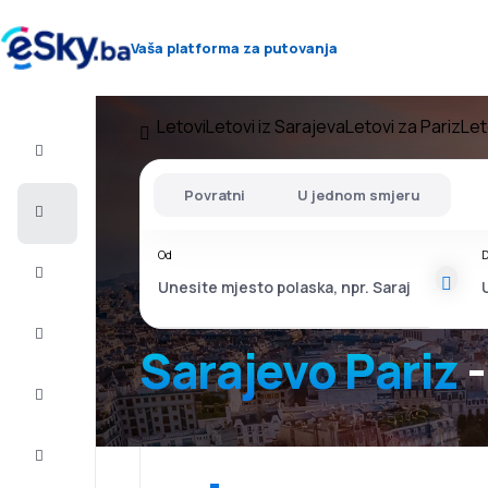
Vaša platforma za putovanja
Letovi
Letovi iz Sarajeva
Letovi za Pariz
Let
Let+Hotel
Povratni
U jednom smjeru
Avio
karte
Od
D
Letovanje
City
Break
Sarajevo Pariz
-
Smještaj
Ponude