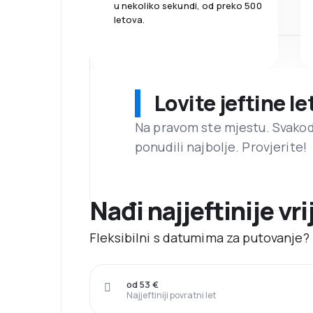
u nekoliko sekundi, od preko 500
letova.
Lovite jeftine l
Na pravom ste mjestu. Svako
ponudili najbolje. Provjerite!
Nađi najjeftinije vri
Fleksibilni s datumima za putovanje? N
od 53 €
Najjeftiniji povratni let