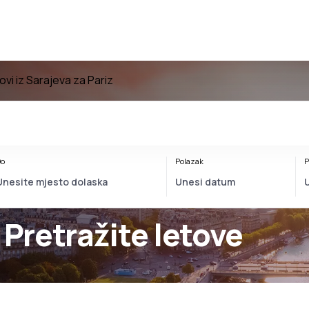
ovi iz Sarajeva za Pariz
o
Polazak
P
 Pretražite letove