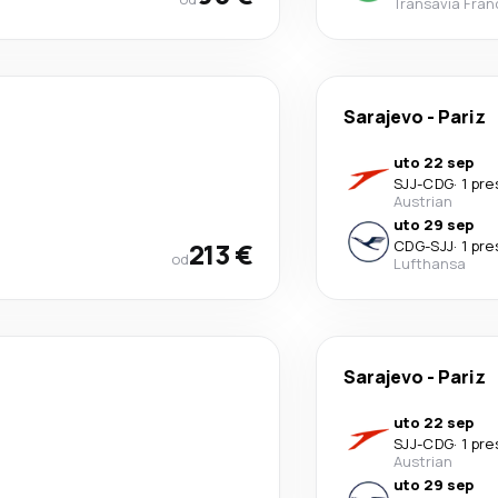
Transavia Fran
Sarajevo
-
Pariz
uto 22 sep
SJJ
-
CDG
·
1 pr
Austrian
uto 29 sep
213 €
CDG
-
SJJ
·
1 pr
od
Lufthansa
Sarajevo
-
Pariz
uto 22 sep
SJJ
-
CDG
·
1 pr
Austrian
uto 29 sep