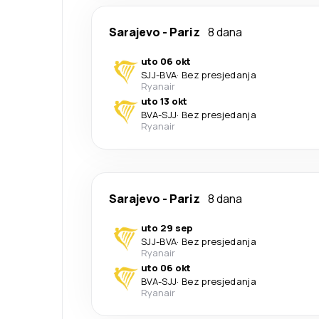
Sarajevo
-
Pariz
8 dana
uto 06 okt
SJJ
-
BVA
·
Bez presjedanja
Ryanair
uto 13 okt
BVA
-
SJJ
·
Bez presjedanja
Ryanair
Sarajevo
-
Pariz
8 dana
uto 29 sep
SJJ
-
BVA
·
Bez presjedanja
Ryanair
uto 06 okt
BVA
-
SJJ
·
Bez presjedanja
Ryanair