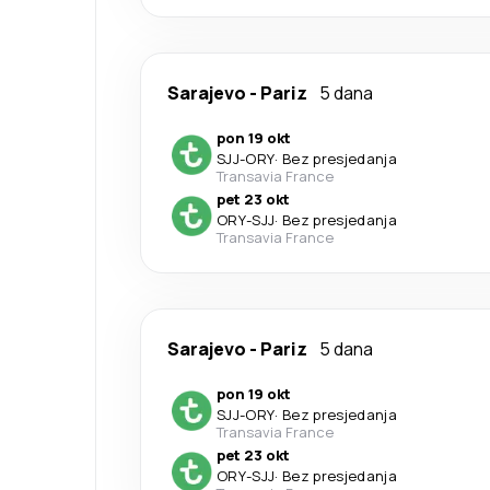
Sarajevo
-
Pariz
5 dana
pon 19 okt
SJJ
-
ORY
·
Bez presjedanja
Transavia France
pet 23 okt
ORY
-
SJJ
·
Bez presjedanja
Transavia France
Sarajevo
-
Pariz
5 dana
pon 19 okt
SJJ
-
ORY
·
Bez presjedanja
Transavia France
pet 23 okt
ORY
-
SJJ
·
Bez presjedanja