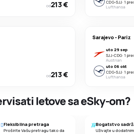
213 €
CDG
-
SJJ
·
1 pr
od
Lufthansa
Sarajevo
-
Pariz
uto 29 sep
SJJ
-
CDG
·
1 pr
Austrian
uto 06 okt
213 €
CDG
-
SJJ
·
1 pr
od
Lufthansa
zervisati letove sa eSky-om?
Fleksibilna pretraga
Bogatstvo sadrž
Proširite Vašu pretragu tako da
Uživajte u dodatni