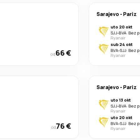
Sarajevo
-
Pariz
uto 20 okt
SJJ
-
BVA
·
Bez p
Ryanair
sub 24 okt
66 €
BVA
-
SJJ
·
Bez p
od
Ryanair
Sarajevo
-
Pariz
uto 13 okt
SJJ
-
BVA
·
Bez p
Ryanair
uto 20 okt
76 €
BVA
-
SJJ
·
Bez p
od
Ryanair