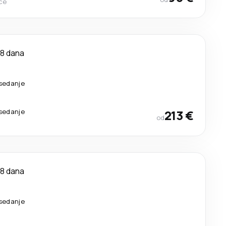
ce
8 dana
esedanje
esedanje
213 €
od
8 dana
esedanje