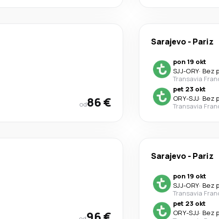
Sarajevo
-
Pariz
pon 19 okt
SJJ
-
ORY
·
Bez 
Transavia Fran
pet 23 okt
86 €
ORY
-
SJJ
·
Bez 
od
Transavia Fran
Sarajevo
-
Pariz
pon 19 okt
SJJ
-
ORY
·
Bez 
Transavia Fran
pet 23 okt
96 €
ORY
-
SJJ
·
Bez 
od