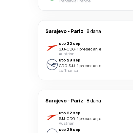
Transavia France
Sarajevo
-
Pariz
8 dana
uto 22 sep
SJJ
-
CDG
·
1 presedanje
Austrian
uto 29 sep
CDG
-
SJJ
·
1 presedanje
Lufthansa
Sarajevo
-
Pariz
8 dana
uto 22 sep
SJJ
-
CDG
·
1 presedanje
Austrian
uto 29 sep