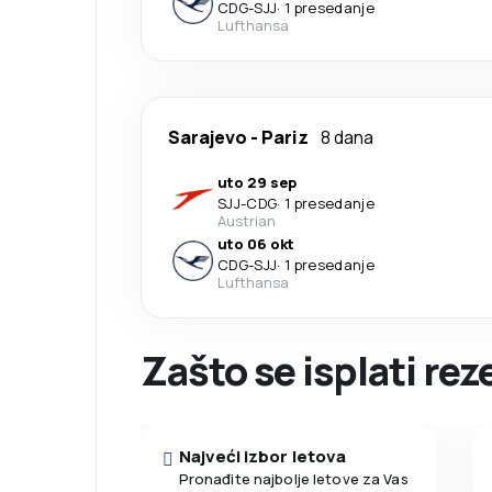
CDG
-
SJJ
·
1 presedanje
Lufthansa
Sarajevo
-
Pariz
8 dana
uto 29 sep
SJJ
-
CDG
·
1 presedanje
Austrian
uto 06 okt
CDG
-
SJJ
·
1 presedanje
Lufthansa
Zašto se isplati re
Najveći izbor letova
Pronađite najbolje letove za Vas