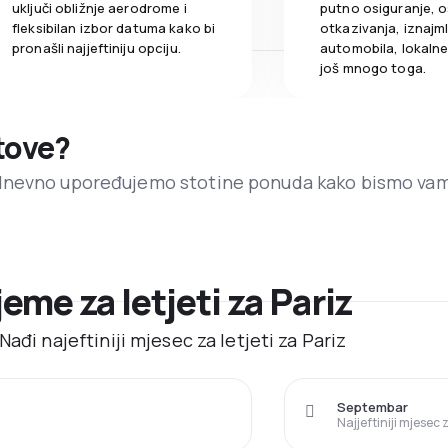
uključi obližnje aerodrome i
putno osiguranje, o
fleksibilan izbor datuma kako bi
otkazivanja, iznajml
pronašli najjeftiniju opciju.
automobila, lokalne 
još mnogo toga.
etove?
dnevno upoređujemo stotine ponuda kako bismo va
jeme za letjeti za Pariz
ađi najeftiniji mjesec za letjeti za Pariz
Septembar
Najjeftiniji mjesec