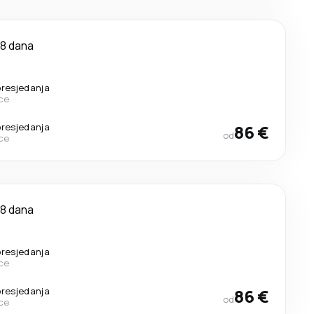
8 dana
presjedanja
ce
presjedanja
86 €
od
ce
8 dana
presjedanja
ce
presjedanja
86 €
od
ce