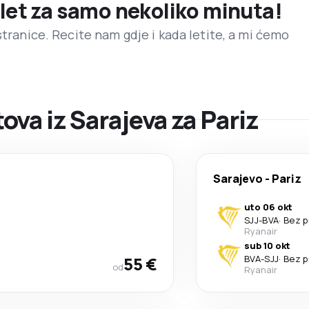
 let za samo nekoliko minuta!
stranice. Recite nam gdje i kada letite, a mi ćemo
va iz Sarajeva za Pariz
Sarajevo
-
Pariz
uto 06 okt
SJJ
-
BVA
·
Bez p
Ryanair
sub 10 okt
55 €
BVA
-
SJJ
·
Bez p
od
Ryanair