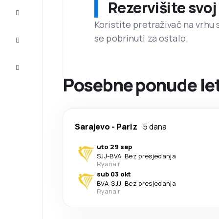
Rezervišite svoj
Dovršite
putovanje
Koristite pretraživač na vrhu 
se pobrinuti za ostalo.
Inspiracija
i savjeti
Korisnička
usluga
Posebne ponude leto
Sarajevo
-
Pariz
5 dana
uto 29 sep
SJJ
-
BVA
·
Bez presjedanja
Ryanair
sub 03 okt
BVA
-
SJJ
·
Bez presjedanja
Ryanair