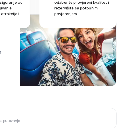
siguranje od
odaberite provjereni kvalitet i
jivanje
rezervišite sa potpunim
atrakcije i
povjerenjem.
m
 za putovanje