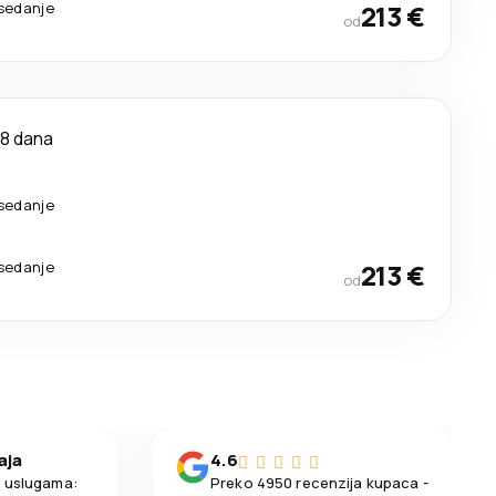
esedanje
213 €
od
8 dana
esedanje
esedanje
213 €
od
aja
4.6
m uslugama:
Preko 4950 recenzija kupaca -