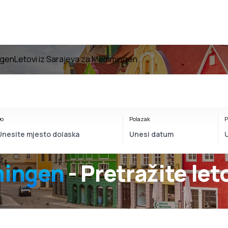
ngen
Letovi iz Sarajeva za Memmingen
o
Polazak
P
mingen
- Pretražite let