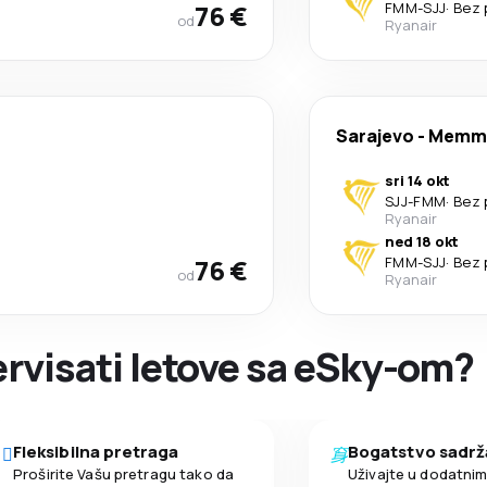
76 €
FMM
-
SJJ
·
Bez 
od
Ryanair
Sarajevo
-
Memm
sri 14 okt
SJJ
-
FMM
·
Bez 
Ryanair
ned 18 okt
76 €
FMM
-
SJJ
·
Bez 
od
Ryanair
zervisati letove sa eSky-om?
Fleksibilna pretraga
Bogatstvo sadrž
Proširite Vašu pretragu tako da
Uživajte u dodatni