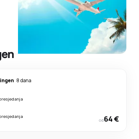
gen
ingen
8 dana
presjedanja
presjedanja
64 €
od