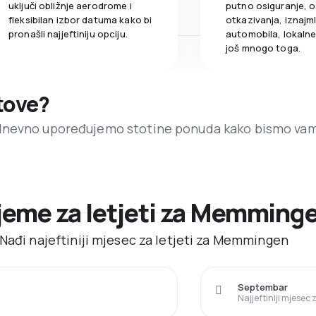
uključi obližnje aerodrome i
putno osiguranje, o
fleksibilan izbor datuma kako bi
otkazivanja, iznajml
pronašli najjeftiniju opciju.
automobila, lokalne 
još mnogo toga.
etove?
dnevno upoređujemo stotine ponuda kako bismo va
rijeme za letjeti za Memming
 Nađi najeftiniji mjesec za letjeti za Memmingen
Septembar
Najjeftiniji mjesec