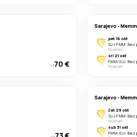
Sarajevo
-
Memm
pet 16 okt
SJJ
-
FMM
·
Bez 
Ryanair
sri 21 okt
70 €
FMM
-
SJJ
·
Bez 
od
Ryanair
Sarajevo
-
Memm
čet 29 okt
SJJ
-
FMM
·
Bez 
Ryanair
sub 31 okt
73 €
FMM
-
SJJ
·
Bez 
od