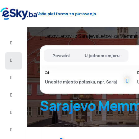
Vaša platforma za putovanja
Letovi
Letovi iz Sarajeva
Letovi za Memmi
Let+Hotel
Povratni
U jednom smjeru
Avio
karte
Od
D
Letovanje
City
Break
Sarajevo Mem
Smještaj
Ponude