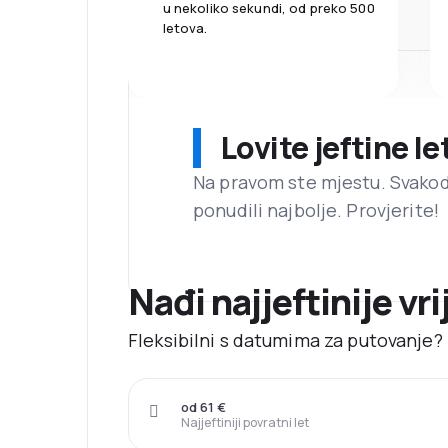
u nekoliko sekundi, od preko 500
letova.
Lovite jeftine l
Na pravom ste mjestu. Svako
ponudili najbolje. Provjerite!
Nađi najjeftinije v
Fleksibilni s datumima za putovanje?
od 61 €
Najjeftiniji povratni let