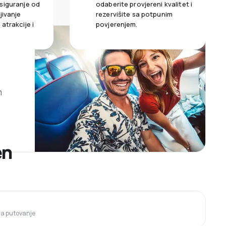
siguranje od
odaberite provjereni kvalitet i
jivanje
rezervišite sa potpunim
atrakcije i
povjerenjem.
m
en
 za putovanje