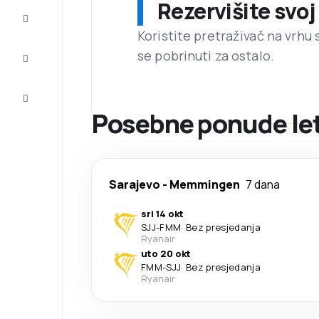
Rezervišite svoj
Dovršite
putovanje
Koristite pretraživač na vrhu 
se pobrinuti za ostalo.
Inspiracija
i savjeti
Korisnička
usluga
Posebne ponude let
Sarajevo
-
Memmingen
7 dana
sri 14 okt
SJJ
-
FMM
·
Bez presjedanja
Ryanair
uto 20 okt
FMM
-
SJJ
·
Bez presjedanja
Ryanair