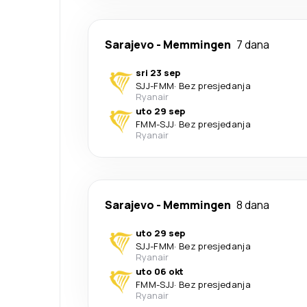
Sarajevo
-
Memmingen
7 dana
sri 23 sep
SJJ
-
FMM
·
Bez presjedanja
Ryanair
uto 29 sep
FMM
-
SJJ
·
Bez presjedanja
Ryanair
Sarajevo
-
Memmingen
8 dana
uto 29 sep
SJJ
-
FMM
·
Bez presjedanja
Ryanair
uto 06 okt
FMM
-
SJJ
·
Bez presjedanja
Ryanair