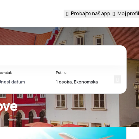
Probajte naš app
Moj profil
ovratak
Putnici
ove