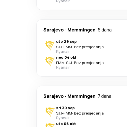
Ryanair
Sarajevo
-
Memmingen
6 dana
uto 29 sep
SJJ
-
FMM
·
Bez presjedanja
Ryanair
ned 04 okt
FMM
-
SJJ
·
Bez presjedanja
Ryanair
Sarajevo
-
Memmingen
7 dana
sri 30 sep
SJJ
-
FMM
·
Bez presjedanja
Ryanair
uto 06 okt