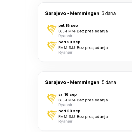
Sarajevo
-
Memmingen
3 dana
pet 18 sep
SJJ
-
FMM
·
Bez presjedanja
Ryanair
ned 20 sep
FMM
-
SJJ
·
Bez presjedanja
Ryanair
Sarajevo
-
Memmingen
5 dana
sri 16 sep
SJJ
-
FMM
·
Bez presjedanja
Ryanair
ned 20 sep
FMM
-
SJJ
·
Bez presjedanja
Ryanair