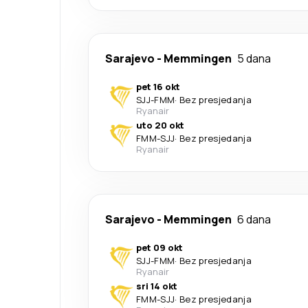
Sarajevo
-
Memmingen
5 dana
pet 16 okt
SJJ
-
FMM
·
Bez presjedanja
Ryanair
uto 20 okt
FMM
-
SJJ
·
Bez presjedanja
Ryanair
Sarajevo
-
Memmingen
6 dana
pet 09 okt
SJJ
-
FMM
·
Bez presjedanja
Ryanair
sri 14 okt
FMM
-
SJJ
·
Bez presjedanja