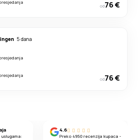
presjedanja
76 €
od
ingen
5 dana
presjedanja
presjedanja
76 €
od
aja
4.6
m uslugama:
Preko 4950 recenzija kupaca -