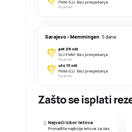
FMM
-
SJJ
·
Bez presjedanja
Ryanair
Sarajevo
-
Memmingen
5 dana
pet 09 okt
SJJ
-
FMM
·
Bez presjedanja
Ryanair
uto 13 okt
FMM
-
SJJ
·
Bez presjedanja
Ryanair
Zašto se isplati re
Najveći izbor letova
Pronađite najbolje letove za Vas