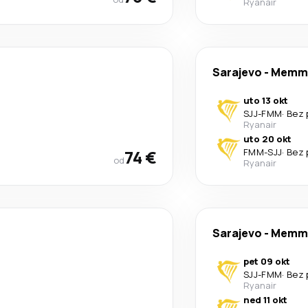
Ryanair
Sarajevo
-
Memm
uto 13 okt
SJJ
-
FMM
·
Bez 
Ryanair
uto 20 okt
74 €
FMM
-
SJJ
·
Bez 
od
Ryanair
Sarajevo
-
Memm
pet 09 okt
SJJ
-
FMM
·
Bez 
Ryanair
ned 11 okt