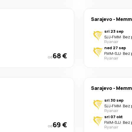
Sarajevo
-
Memm
sri 23 sep
SJJ
-
FMM
·
Bez 
Ryanair
ned 27 sep
68 €
FMM
-
SJJ
·
Bez 
od
Ryanair
Sarajevo
-
Memm
sri 30 sep
SJJ
-
FMM
·
Bez 
Ryanair
sri 07 okt
69 €
FMM
-
SJJ
·
Bez 
od
Ryanair