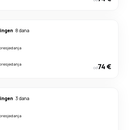
ingen
8 dana
presjedanja
presjedanja
74 €
od
ingen
3 dana
presjedanja