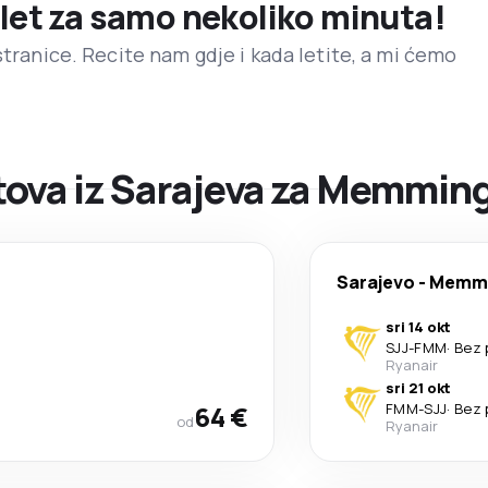
 let za samo nekoliko minuta!
stranice. Recite nam gdje i kada letite, a mi ćemo
ova iz Sarajeva za Memmin
Sarajevo
-
Memm
sri 14 okt
SJJ
-
FMM
·
Bez 
Ryanair
sri 21 okt
64 €
FMM
-
SJJ
·
Bez 
od
Ryanair