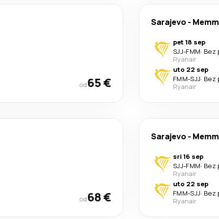
Sarajevo
-
Memm
pet 18 sep
SJJ
-
FMM
·
Bez 
Ryanair
uto 22 sep
65 €
FMM
-
SJJ
·
Bez 
od
Ryanair
Sarajevo
-
Memm
sri 16 sep
SJJ
-
FMM
·
Bez 
Ryanair
uto 22 sep
68 €
FMM
-
SJJ
·
Bez 
od
Ryanair