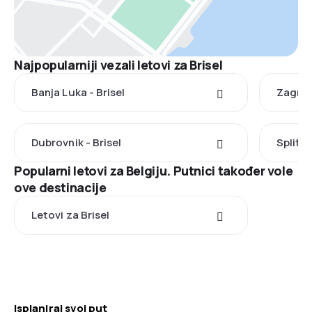
Najpopularniji vezali letovi za Brisel
Banja Luka - Brisel
Zagreb 
Dubrovnik - Brisel
Split - 
Popularni letovi za Belgiju. Putnici također vole
ove destinacije
Letovi za Brisel
Isplaniraj svoj put