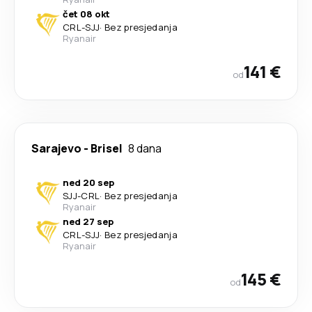
čet 08 okt
CRL
-
SJJ
·
Bez presjedanja
Ryanair
141 €
od
Sarajevo
-
Brisel
8 dana
ned 20 sep
SJJ
-
CRL
·
Bez presjedanja
Ryanair
ned 27 sep
CRL
-
SJJ
·
Bez presjedanja
Ryanair
145 €
od