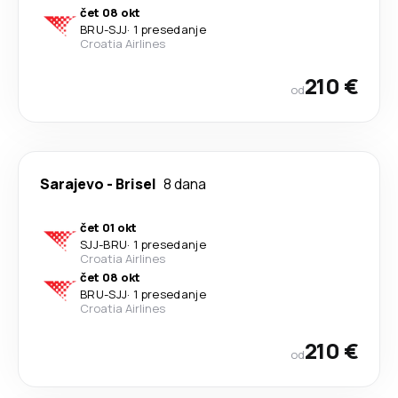
čet 08 okt
BRU
-
SJJ
·
1 presedanje
Croatia Airlines
210 €
od
Sarajevo
-
Brisel
8 dana
čet 01 okt
SJJ
-
BRU
·
1 presedanje
Croatia Airlines
čet 08 okt
BRU
-
SJJ
·
1 presedanje
Croatia Airlines
210 €
od