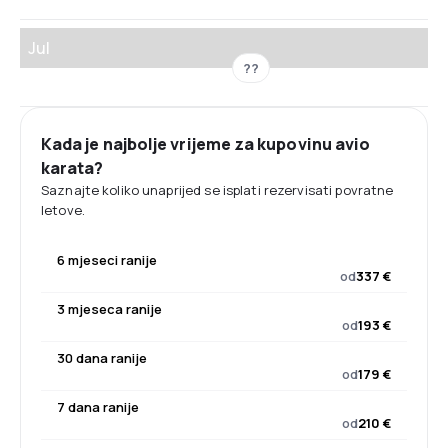
Jul
??
Kada je najbolje vrijeme za kupovinu avio
karata?
Saznajte koliko unaprijed se isplati rezervisati povratne
letove.
6 mjeseci ranije
od
337 €
3 mjeseca ranije
od
193 €
30 dana ranije
od
179 €
7 dana ranije
od
210 €