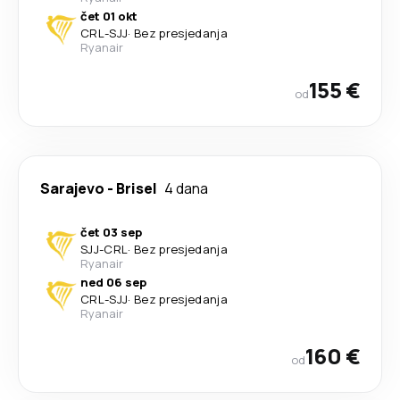
čet 01 okt
CRL
-
SJJ
·
Bez presjedanja
Ryanair
155 €
od
Sarajevo
-
Brisel
4 dana
čet 03 sep
SJJ
-
CRL
·
Bez presjedanja
Ryanair
ned 06 sep
CRL
-
SJJ
·
Bez presjedanja
Ryanair
160 €
od