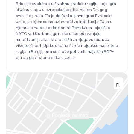
Brisel je evoluirao u živahnu gradsku regiju, koja igra
ključnu ulogu u evropskoj politici nakon Drugog
svetskog rata. To je de facto glavni grad Evropske
unije, u kojem se nalazi mnoštvo institucija EU, a u
njemu se nalazi i sekretarijat Beneluksa i sjedište
NATO-a. Užurbane gradske ulice odzvanjaju
mnoštvom jezika, što odražava njegovu rastuću
višejezičnost. Uprkos tome što je najgušće naseljena
regija u Belgiji, ona se može pohvaliti najvišim BDP-
om po glavi stanovnika u zemlji.
Pogledaj na mapi