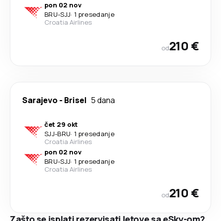
pon 02 nov
BRU
-
SJJ
·
1 presedanje
Croatia Airlines
210 €
od
Sarajevo
-
Brisel
5 dana
čet 29 okt
SJJ
-
BRU
·
1 presedanje
Croatia Airlines
pon 02 nov
BRU
-
SJJ
·
1 presedanje
Croatia Airlines
210 €
od
Zašto se isplati rezervisati letove sa eSky-om?