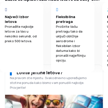
Najveći izbor
Fleksibilna
letova
pretraga
Pronađite najbolje
Proširite Vašu
letove za Vas u
pretragu tako da
nekoliko sekundi, od
uključi obližnje
preko 500 letova.
aerodrome i
fleksibilan izbor
datuma kako bi
pronašli najjeftiniju
opciju.
Lovite jeftine letove?
Na pravom ste mjestu. Svakodnevno upoređujemo
stotine ponuda kako bismo vam ponudili najbolje.
Provjerite!