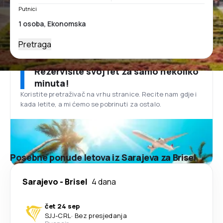
Putnici
Pretraga
Rezervišite svoj let za samo nekoliko
minuta!
Koristite pretraživač na vrhu stranice. Recite nam gdje i
kada letite, a mi ćemo se pobrinuti za ostalo.
Posebne ponude letova iz Sarajeva za Brisel
Sarajevo
-
Brisel
4 dana
čet 24 sep
SJJ
-
CRL
·
Bez presjedanja