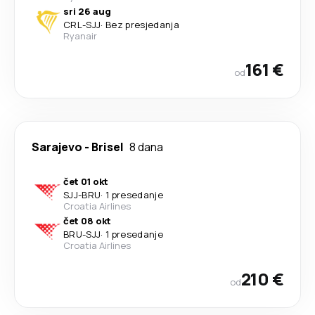
sri 26 aug
CRL
-
SJJ
·
Bez presjedanja
Ryanair
161 €
od
Sarajevo
-
Brisel
8 dana
čet 01 okt
SJJ
-
BRU
·
1 presedanje
Croatia Airlines
čet 08 okt
BRU
-
SJJ
·
1 presedanje
Croatia Airlines
210 €
od