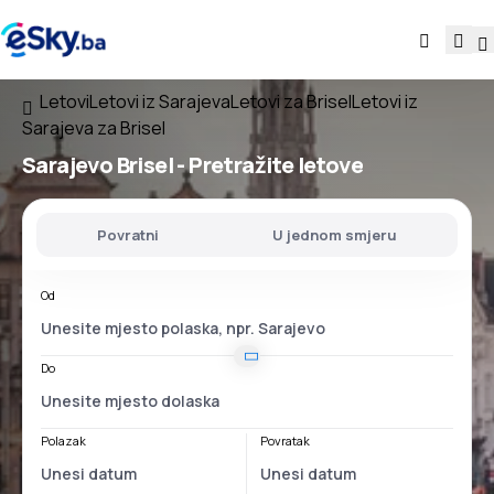
Letovi
Letovi iz Sarajeva
Letovi za Brisel
Letovi iz
Sarajeva za Brisel
Sarajevo Brisel
- Pretražite letove
Povratni
U jednom smjeru
Od
Do
Polazak
Povratak