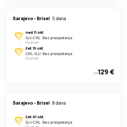
Sarajevo
-
Brisel
5 dana
ned 11 okt
SJJ
-
CRL
·
Bez presjedanja
Ryanair
čet 15 okt
CRL
-
SJJ
·
Bez presjedanja
Ryanair
129 €
od
Sarajevo
-
Brisel
8 dana
čet 01 okt
SJJ
-
CRL
·
Bez presjedanja
Ryanair