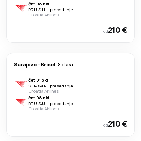
čet 08 okt
BRU
-
SJJ
·
1 presedanje
Croatia Airlines
210 €
od
Sarajevo
-
Brisel
8 dana
čet 01 okt
SJJ
-
BRU
·
1 presedanje
Croatia Airlines
čet 08 okt
BRU
-
SJJ
·
1 presedanje
Croatia Airlines
210 €
od