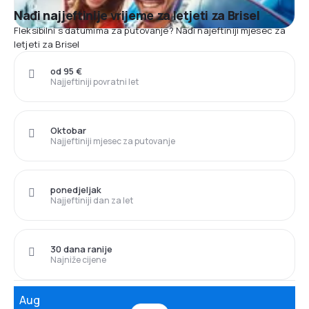
Nađi najjeftinije vrijeme za letjeti za Brisel
Fleksibilni s datumima za putovanje? Nađi najeftiniji mjesec za
letjeti za Brisel
od 95 €
Najjeftiniji povratni let
Oktobar
Najjeftiniji mjesec za putovanje
ponedjeljak
Najjeftiniji dan za let
30 dana ranije
Najniže cijene
Aug