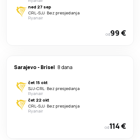
Ryanair
ned 27 sep
CRL
-
SJJ
·
Bez presjedanja
Ryanair
99 €
od
Sarajevo
-
Brisel
8 dana
čet 15 okt
SJJ
-
CRL
·
Bez presjedanja
Ryanair
čet 22 okt
CRL
-
SJJ
·
Bez presjedanja
Ryanair
114 €
od