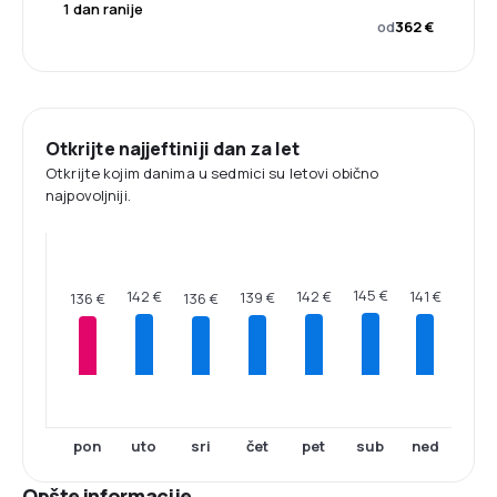
1 dan ranije
od
362 €
Otkrijte najjeftiniji dan za let
Otkrijte kojim danima u sedmici su letovi obično
najpovoljniji.
145 €
142 €
142 €
141 €
139 €
136 €
136 €
pon
uto
sri
čet
pet
sub
ned
Opšte informacije