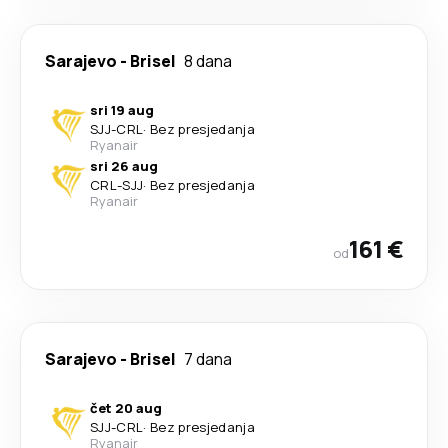
Sarajevo
-
Brisel
8 dana
sri 19 aug
SJJ
-
CRL
·
Bez presjedanja
Ryanair
sri 26 aug
CRL
-
SJJ
·
Bez presjedanja
Ryanair
161 €
od
Sarajevo
-
Brisel
7 dana
čet 20 aug
SJJ
-
CRL
·
Bez presjedanja
Ryanair