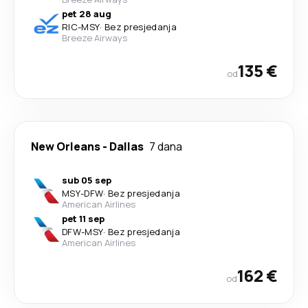
pet 28 aug
RIC
-
MSY
·
Bez presjedanja
Breeze Airways
135 €
od
New Orleans
-
Dallas
7 dana
sub 05 sep
MSY
-
DFW
·
Bez presjedanja
American Airlines
pet 11 sep
DFW
-
MSY
·
Bez presjedanja
American Airlines
162 €
od