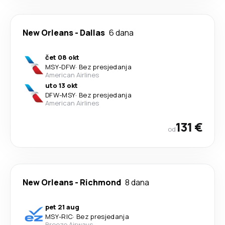
New Orleans
-
Dallas
6 dana
čet 08 okt
MSY
-
DFW
·
Bez presjedanja
American Airlines
uto 13 okt
DFW
-
MSY
·
Bez presjedanja
American Airlines
131 €
od
New Orleans
-
Richmond
8 dana
pet 21 aug
MSY
-
RIC
·
Bez presjedanja
Breeze Airways