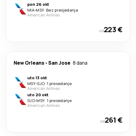
pon 26 okt
MIA
-
MSY
·
Bez presjedanja
American Airlines
223 €
od
New Orleans
-
San Jose
8 dana
uto 13 okt
MSY
-
SJO
·
1 presedanje
American Airlines
uto 20 okt
SJO
-
MSY
·
1 presedanje
American Airlines
261 €
od