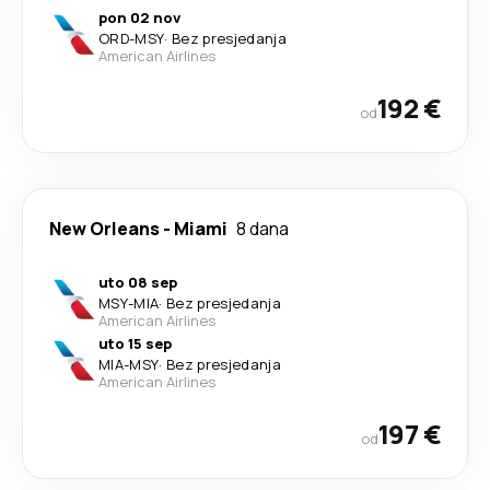
pon 02 nov
ORD
-
MSY
·
Bez presjedanja
American Airlines
192 €
od
New Orleans
-
Miami
8 dana
uto 08 sep
MSY
-
MIA
·
Bez presjedanja
American Airlines
uto 15 sep
MIA
-
MSY
·
Bez presjedanja
American Airlines
197 €
od