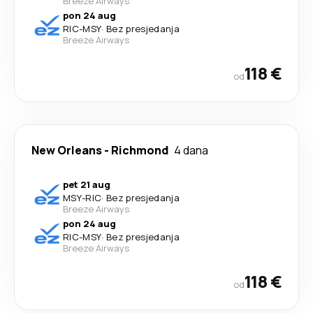
Breeze Airways
pon 24 aug
RIC
-
MSY
·
Bez presjedanja
Breeze Airways
118 €
od
New Orleans
-
Richmond
4 dana
pet 21 aug
MSY
-
RIC
·
Bez presjedanja
Breeze Airways
pon 24 aug
RIC
-
MSY
·
Bez presjedanja
Breeze Airways
118 €
od