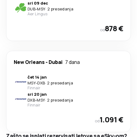
sri 09 dec
DUB
-
MSY
·
2 presedanja
Aer Lingus
878 €
od
New Orleans
-
Dubai
7 dana
čet 14 jan
MSY
-
DXB
·
2 presedanja
Finnair
sri 20 jan
DXB
-
MSY
·
2 presedanja
Finnair
1.091 €
od
Zašto se isplati rezervisati letove sa eSky-om?