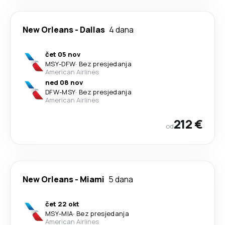
New Orleans
-
Dallas
4 dana
čet 05 nov
MSY
-
DFW
·
Bez presjedanja
American Airlines
ned 08 nov
DFW
-
MSY
·
Bez presjedanja
American Airlines
212 €
od
New Orleans
-
Miami
5 dana
čet 22 okt
MSY
-
MIA
·
Bez presjedanja
American Airlines