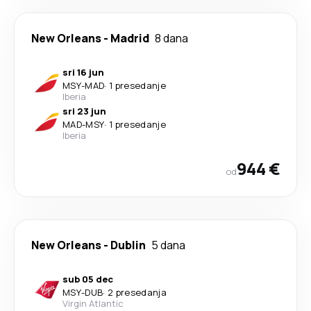
New Orleans
-
Madrid
8 dana
sri 16 jun
MSY
-
MAD
·
1 presedanje
Iberia
sri 23 jun
MAD
-
MSY
·
1 presedanje
Iberia
944 €
od
New Orleans
-
Dublin
5 dana
sub 05 dec
MSY
-
DUB
·
2 presedanja
Virgin Atlantic