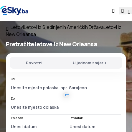
Letovi
Letovi iz Sjedinjenih Američkih Država
Letovi iz
New Orleansa
Pretražite letove
iz New Orleansa
Povratni
U jednom smjeru
Od
Do
Polazak
Povratak