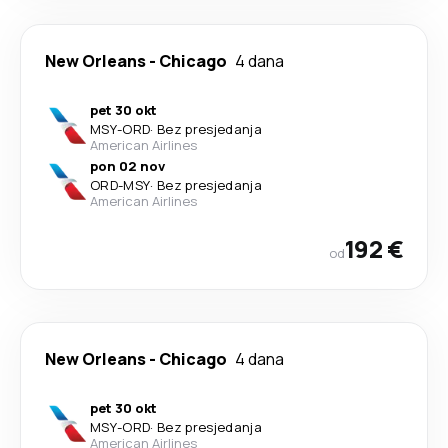
New Orleans
-
Chicago
4 dana
pet 30 okt
MSY
-
ORD
·
Bez presjedanja
American Airlines
pon 02 nov
ORD
-
MSY
·
Bez presjedanja
American Airlines
192 €
od
New Orleans
-
Chicago
4 dana
pet 30 okt
MSY
-
ORD
·
Bez presjedanja
American Airlines