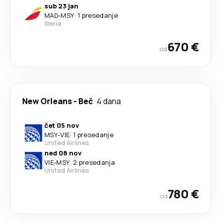
sub 23 jan
MAD
-
MSY
·
1 presedanje
Iberia
670 €
od
New Orleans
-
Beč
4 dana
čet 05 nov
MSY
-
VIE
·
1 presedanje
United Airlines
ned 08 nov
VIE
-
MSY
·
2 presedanja
United Airlines
780 €
od