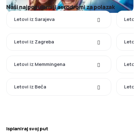
Naši najpopularniji aerodromi za polazak
Letovi iz Sarajeva
Letovi 
Letovi iz Zagreba
Letovi 
Letovi iz Memmingena
Letovi
Letovi iz Beča
Letovi
Isplaniraj svoj put