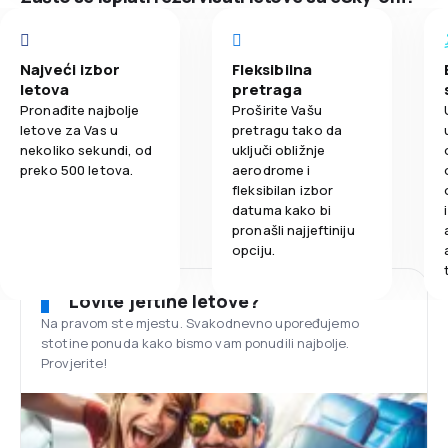
Najveći izbor
Fleksibilna
letova
pretraga
Pronađite najbolje
Proširite Vašu
letove za Vas u
pretragu tako da
nekoliko sekundi, od
uključi obližnje
preko 500 letova.
aerodrome i
fleksibilan izbor
datuma kako bi
pronašli najjeftiniju
opciju.
Lovite jeftine letove?
Na pravom ste mjestu. Svakodnevno upoređujemo
stotine ponuda kako bismo vam ponudili najbolje.
Provjerite!