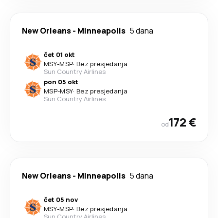
New Orleans
-
Minneapolis
5 dana
čet 01 okt
MSY
-
MSP
·
Bez presjedanja
Sun Country Airlines
pon 05 okt
MSP
-
MSY
·
Bez presjedanja
Sun Country Airlines
172 €
od
New Orleans
-
Minneapolis
5 dana
čet 05 nov
MSY
-
MSP
·
Bez presjedanja
Sun Country Airlines