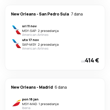
New Orleans
-
San Pedro Sula
7 dana
sri 11 nov
MSY
-
SAP
·
2 presedanja
American Airlines
uto 17 nov
SAP
-
MSY
·
2 presedanja
American Airlines
414 €
od
New Orleans
-
Madrid
6 dana
pon 18 jan
MSY
-
MAD
·
1 presedanje
Iberia