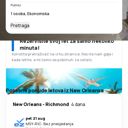
Putnici
Pretraga
Rezervišite svoj let za samo nekoliko
minuta!
Koristite pretraživač na vrhu stranice. Recite nam gdje i
kada letite, a mi ćemo se pobrinuti za ostalo.
Posebne ponude letova iz New Orleansa
New Orleans
-
Richmond
4 dana
pet 21 aug
MSY
-
RIC
·
Bez presjedanja