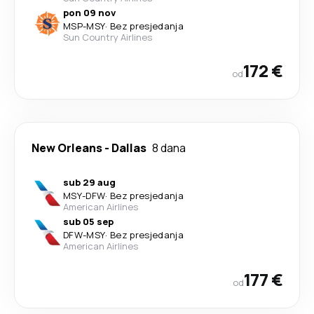
pon 09 nov
MSP
-
MSY
·
Bez presjedanja
Sun Country Airlines
172 €
od
New Orleans
-
Dallas
8 dana
sub 29 aug
MSY
-
DFW
·
Bez presjedanja
American Airlines
sub 05 sep
DFW
-
MSY
·
Bez presjedanja
American Airlines
177 €
od