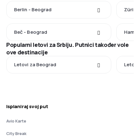
Berlin - Beograd
Zürich
Beč - Beograd
Hambu
Popularni letovi za Srbiju. Putnici također vole
ove destinacije
Letovi za Beograd
Letovi 
Isplaniraj svoj put
Avio Karte
City Break