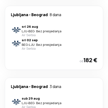
Ljubljana
-
Beograd
8 dana
sri 26 aug
LJU
-
BEG
·
Bez presjedanja
Air Serbia
sri 02 sep
BEG
-
LJU
·
Bez presjedanja
Air Serbia
182 €
od
Ljubljana
-
Beograd
3 dana
sub 29 aug
LJU
-
BEG
·
Bez presjedanja
Air Serbia