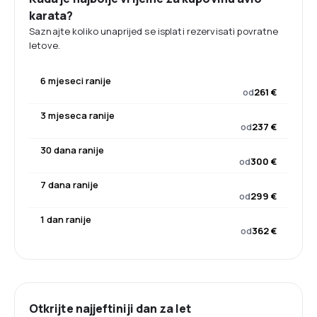
karata?
Saznajte koliko unaprijed se isplati rezervisati povratne
letove.
6 mjeseci ranije
od
261 €
3 mjeseca ranije
od
237 €
30 dana ranije
od
300 €
7 dana ranije
od
299 €
1 dan ranije
od
362 €
Otkrijte najjeftiniji dan za let