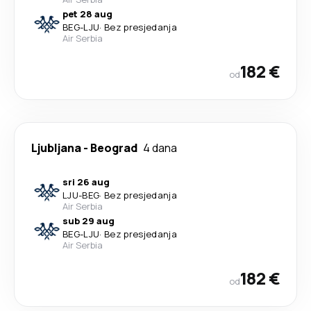
pet 28 aug
BEG
-
LJU
·
Bez presjedanja
Air Serbia
182 €
od
Ljubljana
-
Beograd
4 dana
sri 26 aug
LJU
-
BEG
·
Bez presjedanja
Air Serbia
sub 29 aug
BEG
-
LJU
·
Bez presjedanja
Air Serbia
182 €
od