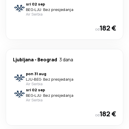
sri 02 sep
BEG
-
LJU
·
Bez presjedanja
Air Serbia
182 €
od
Ljubljana
-
Beograd
3 dana
pon 31 aug
LJU
-
BEG
·
Bez presjedanja
Air Serbia
sri 02 sep
BEG
-
LJU
·
Bez presjedanja
Air Serbia
182 €
od