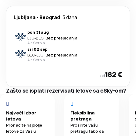
Ljubljana
-
Beograd
3 dana
pon 31 aug
LJU
-
BEG
·
Bez presjedanja
Air Serbia
sri 02 sep
BEG
-
LJU
·
Bez presjedanja
Air Serbia
182 €
od
Zašto se isplati rezervisati letove sa eSky-om?
Najveći izbor
Fleksibilna
letova
pretraga
Pronađite najbolje
Proširite Vašu
letove za Vas u
pretragu tako da