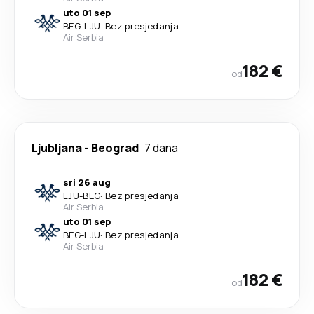
uto 01 sep
BEG
-
LJU
·
Bez presjedanja
Air Serbia
182 €
od
Ljubljana
-
Beograd
7 dana
sri 26 aug
LJU
-
BEG
·
Bez presjedanja
Air Serbia
uto 01 sep
BEG
-
LJU
·
Bez presjedanja
Air Serbia
182 €
od