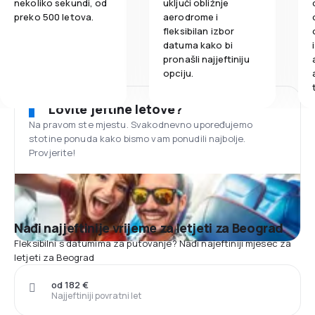
nekoliko sekundi, od
uključi obližnje
preko 500 letova.
aerodrome i
fleksibilan izbor
datuma kako bi
pronašli najjeftiniju
opciju.
Lovite jeftine letove?
Na pravom ste mjestu. Svakodnevno upoređujemo
stotine ponuda kako bismo vam ponudili najbolje.
Provjerite!
Nađi najjeftinije vrijeme za letjeti za Beograd
Fleksibilni s datumima za putovanje? Nađi najeftiniji mjesec za
letjeti za Beograd
od 182 €
Najjeftiniji povratni let