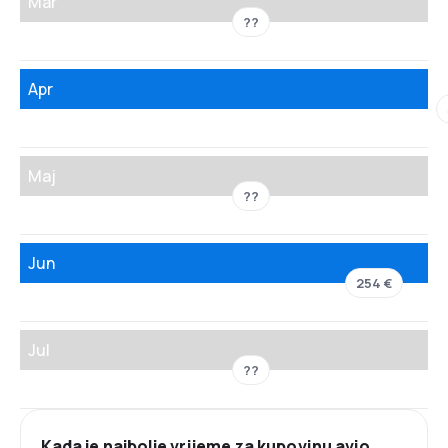
Mar
??
Apr
Maj
??
Jun
254 €
Jul
??
Kada je najbolje vrijeme za kupovinu avio