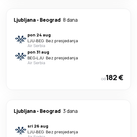
Ljubljana
-
Beograd
8 dana
pon 24 aug
LJU
-
BEG
·
Bez presjedanja
Air Serbia
pon 31 aug
BEG
-
LJU
·
Bez presjedanja
Air Serbia
182 €
od
Ljubljana
-
Beograd
3 dana
sri 26 aug
LJU
-
BEG
·
Bez presjedanja
Air Serbia