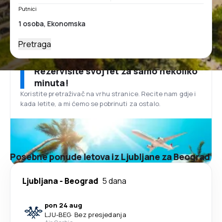
Putnici
Pretraga
Rezervišite svoj let za samo nekoliko
minuta!
Koristite pretraživač na vrhu stranice. Recite nam gdje i
kada letite, a mi ćemo se pobrinuti za ostalo.
Posebne ponude letova iz Ljubljane za Beograd
Ljubljana
-
Beograd
5 dana
pon 24 aug
LJU
-
BEG
·
Bez presjedanja