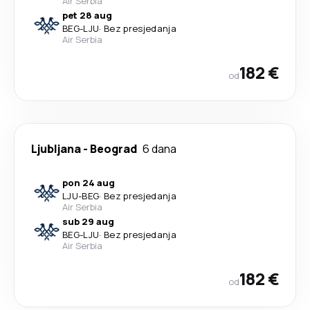
Air Serbia
pet 28 aug
BEG
-
LJU
·
Bez presjedanja
Air Serbia
182 €
od
Ljubljana
-
Beograd
6 dana
pon 24 aug
LJU
-
BEG
·
Bez presjedanja
Air Serbia
sub 29 aug
BEG
-
LJU
·
Bez presjedanja
Air Serbia
182 €
od