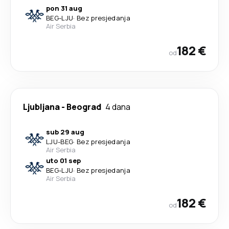
pon 31 aug
BEG
-
LJU
·
Bez presjedanja
Air Serbia
182 €
od
Ljubljana
-
Beograd
4 dana
sub 29 aug
LJU
-
BEG
·
Bez presjedanja
Air Serbia
uto 01 sep
BEG
-
LJU
·
Bez presjedanja
Air Serbia
182 €
od