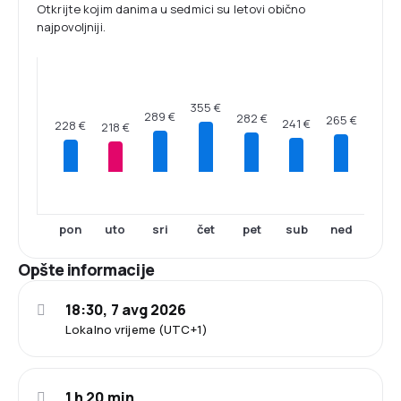
Otkrijte kojim danima u sedmici su letovi obično
najpovoljniji.
355 €
289 €
282 €
265 €
241 €
228 €
218 €
pon
uto
sri
čet
pet
sub
ned
Opšte informacije
18:30, 7 avg 2026
Lokalno vrijeme (UTC+1)
1 h 20 min