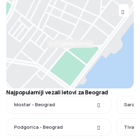
Pogledaj na mapi
Najpopularniji vezali letovi za Beograd
Mostar - Beograd
Saraje
Podgorica - Beograd
Tivat 