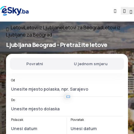
Letovi
Letovi iz Ljubljane
Letovi za Beograd
Letovi iz
Ljubljane za Beograd
Ljubljana Beograd
- Pretražite letove
Povratni
U jednom smjeru
Od
Do
Polazak
Povratak