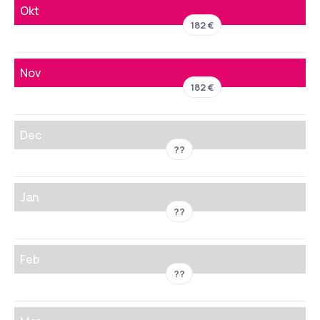
Okt
182 €
Nov
182 €
Dec
??
Jan
??
Feb
??