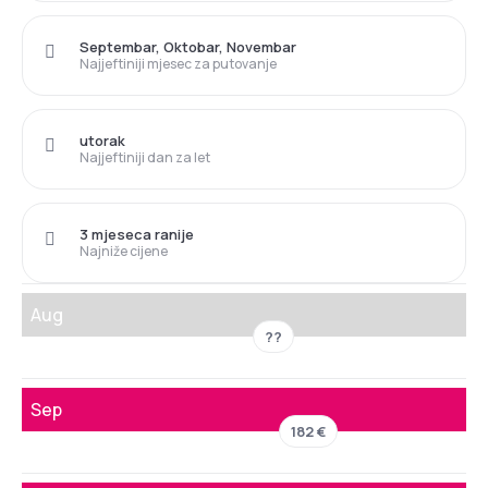
Septembar, Oktobar, Novembar
Najjeftiniji mjesec za putovanje
utorak
Najjeftiniji dan za let
3 mjeseca ranije
Najniže cijene
Aug
??
Sep
182 €