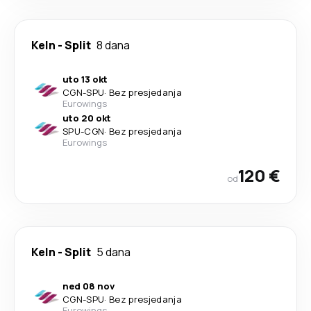
Keln
-
Split
8 dana
uto 13 okt
CGN
-
SPU
·
Bez presjedanja
Eurowings
uto 20 okt
SPU
-
CGN
·
Bez presjedanja
Eurowings
120 €
od
Keln
-
Split
5 dana
ned 08 nov
CGN
-
SPU
·
Bez presjedanja
Eurowings