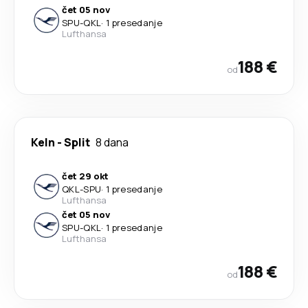
čet 05 nov
SPU
-
QKL
·
1 presedanje
Lufthansa
188 €
od
Keln
-
Split
8 dana
čet 29 okt
QKL
-
SPU
·
1 presedanje
Lufthansa
čet 05 nov
SPU
-
QKL
·
1 presedanje
Lufthansa
188 €
od