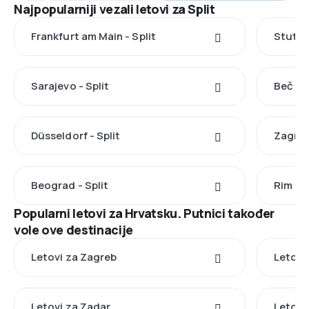
Najpopularniji vezali letovi za Split
Frankfurt am Main - Split
Stuttga
Sarajevo - Split
Beč - S
Düsseldorf - Split
Zagreb 
Beograd - Split
Rim - S
Popularni letovi za Hrvatsku. Putnici također
vole ove destinacije
Letovi za Zagreb
Letovi 
Letovi za Zadar
Letovi