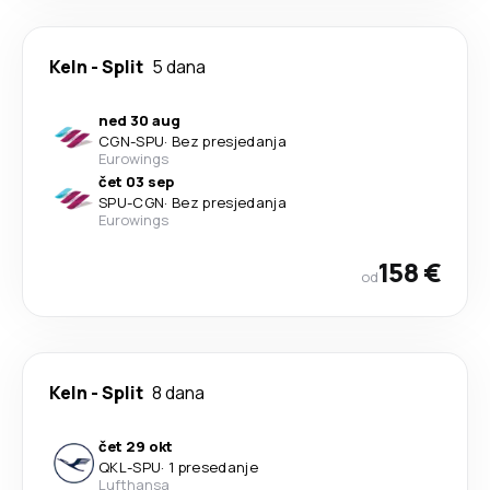
Keln
-
Split
5 dana
ned 30 aug
CGN
-
SPU
·
Bez presjedanja
Eurowings
čet 03 sep
SPU
-
CGN
·
Bez presjedanja
Eurowings
158 €
od
Keln
-
Split
8 dana
čet 29 okt
QKL
-
SPU
·
1 presedanje
Lufthansa