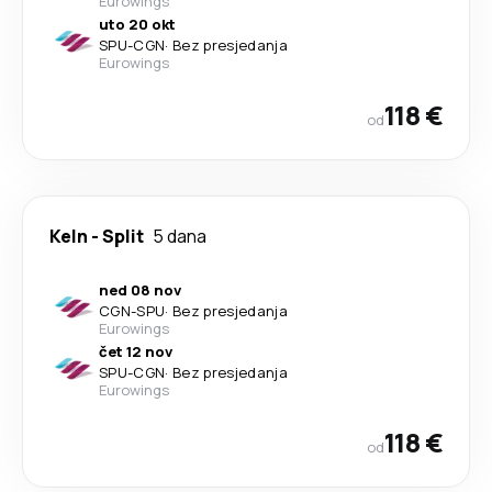
Eurowings
uto 20 okt
SPU
-
CGN
·
Bez presjedanja
Eurowings
118 €
od
Keln
-
Split
5 dana
ned 08 nov
CGN
-
SPU
·
Bez presjedanja
Eurowings
čet 12 nov
SPU
-
CGN
·
Bez presjedanja
Eurowings
118 €
od