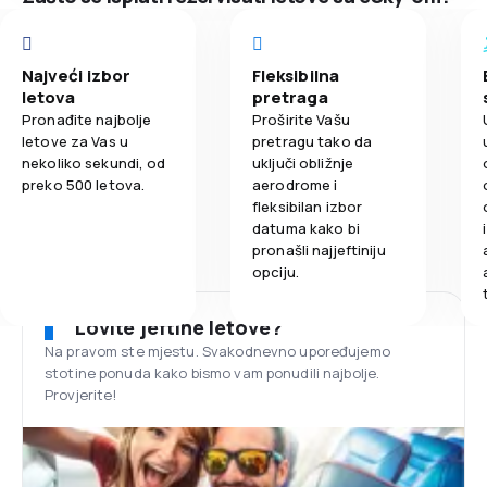
Najveći izbor
Fleksibilna
letova
pretraga
Pronađite najbolje
Proširite Vašu
letove za Vas u
pretragu tako da
nekoliko sekundi, od
uključi obližnje
preko 500 letova.
aerodrome i
fleksibilan izbor
datuma kako bi
pronašli najjeftiniju
opciju.
Lovite jeftine letove?
Na pravom ste mjestu. Svakodnevno upoređujemo
stotine ponuda kako bismo vam ponudili najbolje.
Provjerite!