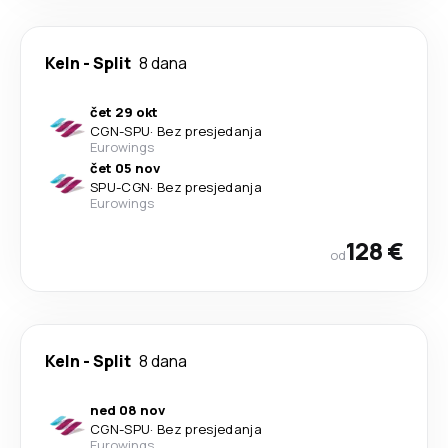
Keln
-
Split
8 dana
čet 29 okt
CGN
-
SPU
·
Bez presjedanja
Eurowings
čet 05 nov
SPU
-
CGN
·
Bez presjedanja
Eurowings
128 €
od
Keln
-
Split
8 dana
ned 08 nov
CGN
-
SPU
·
Bez presjedanja
Eurowings