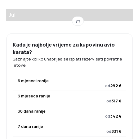
Jul
??
Kada je najbolje vrijeme za kupovinu avio
karata?
Saznajte koliko unaprijed se isplati rezervisati povratne
letove.
6 mjeseci ranije
od
292 €
3 mjeseca ranije
od
317 €
30 dana ranije
od
342 €
7 dana ranije
od
331 €