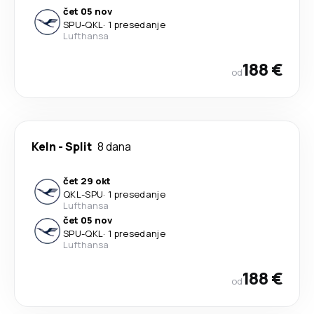
čet 05 nov
SPU
-
QKL
·
1 presedanje
Lufthansa
188 €
od
Keln
-
Split
8 dana
čet 29 okt
QKL
-
SPU
·
1 presedanje
Lufthansa
čet 05 nov
SPU
-
QKL
·
1 presedanje
Lufthansa
188 €
od