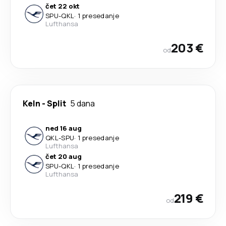
čet 22 okt
SPU
-
QKL
·
1 presedanje
Lufthansa
203 €
od
Keln
-
Split
5 dana
ned 16 aug
QKL
-
SPU
·
1 presedanje
Lufthansa
čet 20 aug
SPU
-
QKL
·
1 presedanje
Lufthansa
219 €
od