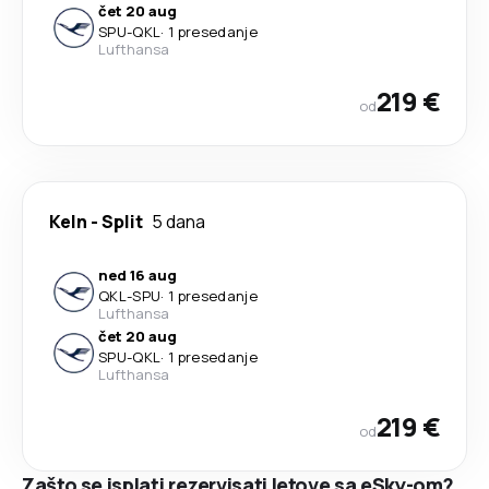
čet 20 aug
SPU
-
QKL
·
1 presedanje
Lufthansa
219 €
od
Keln
-
Split
5 dana
ned 16 aug
QKL
-
SPU
·
1 presedanje
Lufthansa
čet 20 aug
SPU
-
QKL
·
1 presedanje
Lufthansa
219 €
od
Zašto se isplati rezervisati letove sa eSky-om?