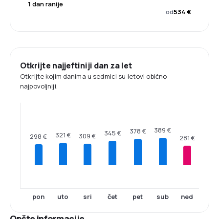
1 dan ranije
od
534 €
Otkrijte najjeftiniji dan za let
Otkrijte kojim danima u sedmici su letovi obično
najpovoljniji.
389 €
378 €
345 €
321 €
309 €
298 €
281 €
pon
uto
sri
čet
pet
sub
ned
Opšte informacije