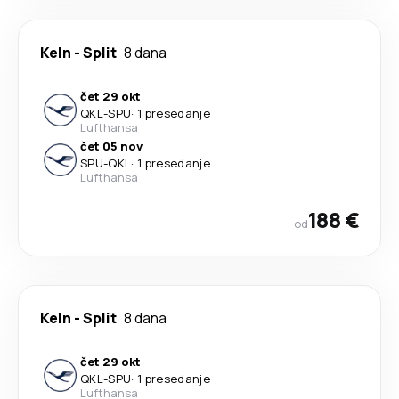
Keln
-
Split
8 dana
čet 29 okt
QKL
-
SPU
·
1 presedanje
Lufthansa
čet 05 nov
SPU
-
QKL
·
1 presedanje
Lufthansa
188 €
od
Keln
-
Split
8 dana
čet 29 okt
QKL
-
SPU
·
1 presedanje
Lufthansa