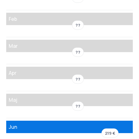
Feb
??
Mar
??
Apr
??
Maj
??
Jun
219 €