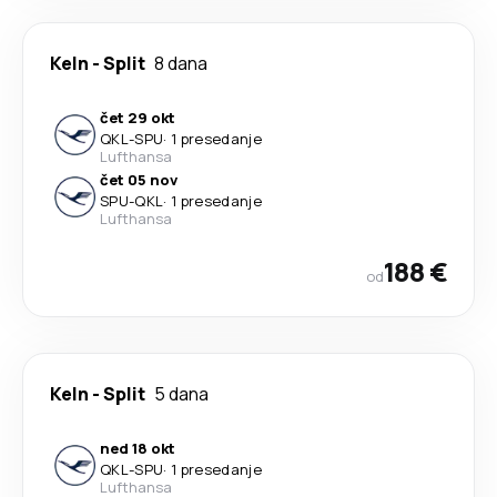
Keln
-
Split
8 dana
čet 29 okt
QKL
-
SPU
·
1 presedanje
Lufthansa
čet 05 nov
SPU
-
QKL
·
1 presedanje
Lufthansa
188 €
od
Keln
-
Split
5 dana
ned 18 okt
QKL
-
SPU
·
1 presedanje
Lufthansa