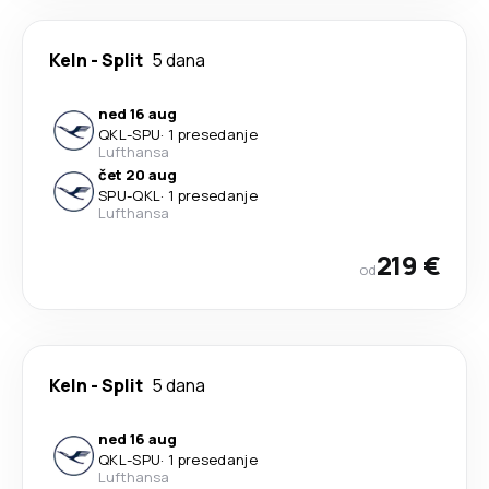
Keln
-
Split
5 dana
ned 16 aug
QKL
-
SPU
·
1 presedanje
Lufthansa
čet 20 aug
SPU
-
QKL
·
1 presedanje
Lufthansa
219 €
od
Keln
-
Split
5 dana
ned 16 aug
QKL
-
SPU
·
1 presedanje
Lufthansa