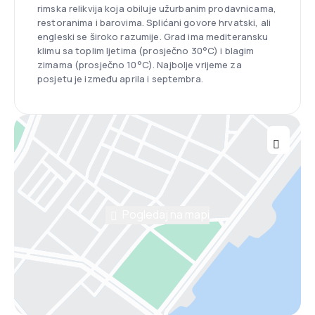
rimska relikvija koja obiluje užurbanim prodavnicama,
restoranima i barovima. Splićani govore hrvatski, ali
engleski se široko razumije. Grad ima mediteransku
klimu sa toplim ljetima (prosječno 30°C) i blagim
zimama (prosječno 10°C). Najbolje vrijeme za
posjetu je između aprila i septembra.
Pogledaj na mapi