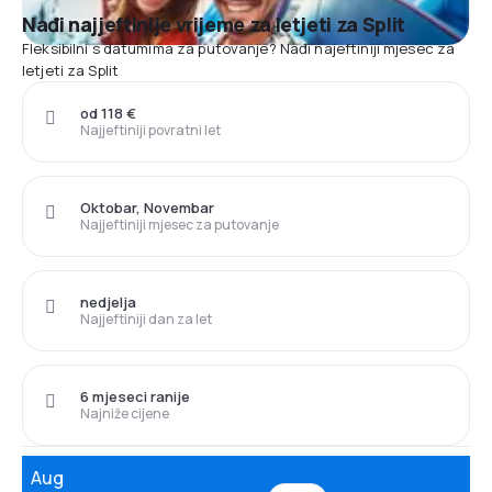
Nađi najjeftinije vrijeme za letjeti za Split
Fleksibilni s datumima za putovanje? Nađi najeftiniji mjesec za
letjeti za Split
od 118 €
Najjeftiniji povratni let
Oktobar, Novembar
Najjeftiniji mjesec za putovanje
nedjelja
Najjeftiniji dan za let
6 mjeseci ranije
Najniže cijene
Aug