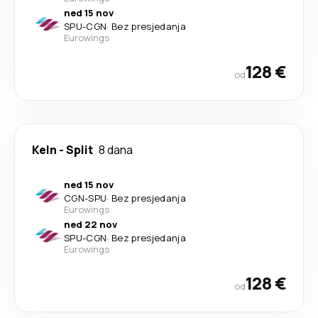
ned 15 nov
SPU
-
CGN
·
Bez presjedanja
Eurowings
128 €
od
Keln
-
Split
8 dana
ned 15 nov
CGN
-
SPU
·
Bez presjedanja
Eurowings
ned 22 nov
SPU
-
CGN
·
Bez presjedanja
Eurowings
128 €
od