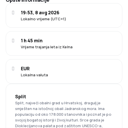
19:53, 8 avg 2026
Lokalno vrijeme (UTC+1)
1 h 45 min
Vrijeme trajanja leta iz Kelna
EUR
Lokalna valuta
Split
Split, najveći obalni grad u Hrvatskoj, dragulj je
smješten na istočnoj obali Jadranskog mora. Ima
populaciju od oko 178.000 stanovnika i poznat je po
svojoj bogatoj istoriji i živoj kulturi. Srce grada je
Dioklecijanova palata pod zaštitom UNESCO-a,