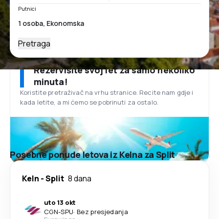
Putnici
Pretraga
Rezervišite svoj let za samo nekoliko
minuta!
Koristite pretraživač na vrhu stranice. Recite nam gdje i
kada letite, a mi ćemo se pobrinuti za ostalo.
Posebne ponude letova iz Kelna za Split
Keln
-
Split
8 dana
uto 13 okt
CGN
-
SPU
·
Bez presjedanja