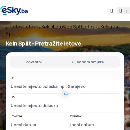
Letovi
Letovi iz Kelna
Letovi za Split
Letovi iz Kelna za
Split
Keln Split
- Pretražite letove
Povratni
U jednom smjeru
Od
Do
Polazak
Povratak