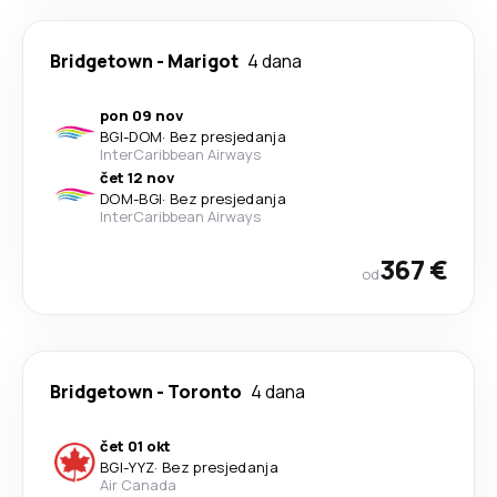
Bridgetown
-
Marigot
4 dana
pon 09 nov
BGI
-
DOM
·
Bez presjedanja
InterCaribbean Airways
čet 12 nov
DOM
-
BGI
·
Bez presjedanja
InterCaribbean Airways
367 €
od
Bridgetown
-
Toronto
4 dana
čet 01 okt
BGI
-
YYZ
·
Bez presjedanja
Air Canada