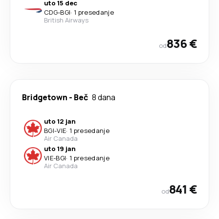
uto 15 dec
CDG
-
BGI
·
1 presedanje
British Airways
836 €
od
Bridgetown
-
Beč
8 dana
uto 12 jan
BGI
-
VIE
·
1 presedanje
Air Canada
uto 19 jan
VIE
-
BGI
·
1 presedanje
Air Canada
841 €
od