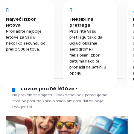
Najveći izbor
Fleksibilna
letova
pretraga
Pronađite najbolje
Proširite Vašu
letove za Vas u
pretragu tako da
nekoliko sekundi, od
uključi obližnje
preko 500 letova.
aerodrome i
fleksibilan izbor
datuma kako bi
pronašli najjeftiniju
opciju.
Lovite jeftine letove?
Na pravom ste mjestu. Svakodnevno upoređujemo
stotine ponuda kako bismo vam ponudili najbolje.
Provjerite!