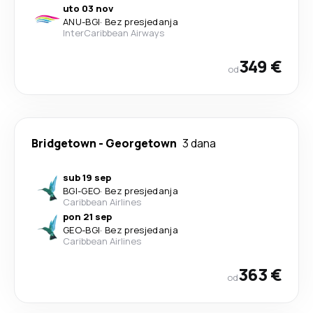
uto 03 nov
ANU
-
BGI
·
Bez presjedanja
InterCaribbean Airways
349 €
od
Bridgetown
-
Georgetown
3 dana
sub 19 sep
BGI
-
GEO
·
Bez presjedanja
Caribbean Airlines
pon 21 sep
GEO
-
BGI
·
Bez presjedanja
Caribbean Airlines
363 €
od