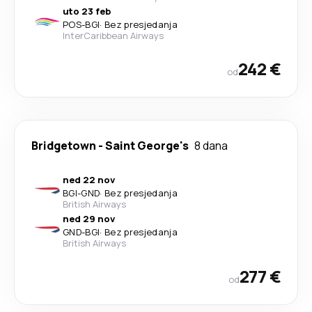
uto 23 feb
POS
-
BGI
·
Bez presjedanja
InterCaribbean Airways
242 €
od
Bridgetown
-
Saint George's
8 dana
ned 22 nov
BGI
-
GND
·
Bez presjedanja
British Airways
ned 29 nov
GND
-
BGI
·
Bez presjedanja
British Airways
277 €
od