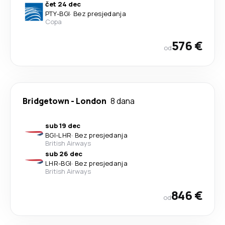
čet 24 dec
PTY
-
BGI
·
Bez presjedanja
Copa
576 €
od
Bridgetown
-
London
8 dana
sub 19 dec
BGI
-
LHR
·
Bez presjedanja
British Airways
sub 26 dec
LHR
-
BGI
·
Bez presjedanja
British Airways
846 €
od