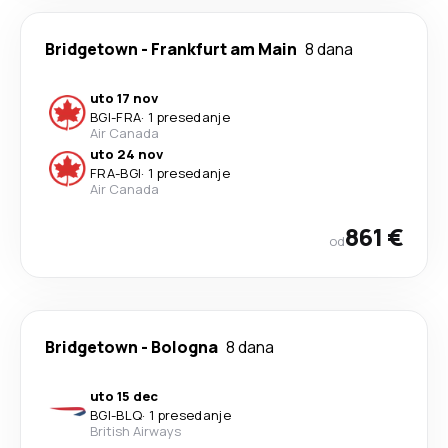
Bridgetown
-
Frankfurt am Main
8 dana
uto 17 nov
BGI
-
FRA
·
1 presedanje
Air Canada
uto 24 nov
FRA
-
BGI
·
1 presedanje
Air Canada
861 €
od
Bridgetown
-
Bologna
8 dana
uto 15 dec
BGI
-
BLQ
·
1 presedanje
British Airways