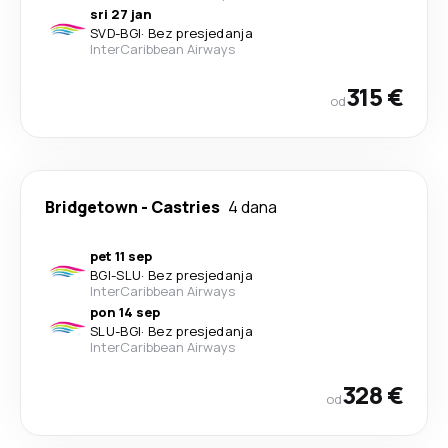
sri 27 jan
SVD
-
BGI
·
Bez presjedanja
InterCaribbean Airways
315 €
od
Bridgetown
-
Castries
4 dana
pet 11 sep
BGI
-
SLU
·
Bez presjedanja
InterCaribbean Airways
pon 14 sep
SLU
-
BGI
·
Bez presjedanja
InterCaribbean Airways
328 €
od