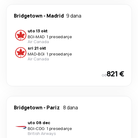
Bridgetown
-
Madrid
9 dana
uto 13 okt
BGI
-
MAD
·
1 presedanje
Air Canada
sri 21 okt
MAD
-
BGI
·
1 presedanje
Air Canada
821 €
od
Bridgetown
-
Pariz
8 dana
uto 08 dec
BGI
-
CDG
·
1 presedanje
British Airways