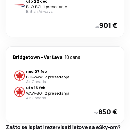
uto 22 dec
BLQ
-
BGI
·
1 presedanje
British Airways
901 €
od
Bridgetown
-
Varšava
10 dana
ned 07 feb
BGI
-
WAW
·
2 presedanja
Air Canada
uto 16 feb
WAW
-
BGI
·
2 presedanja
Air Canada
850 €
od
Zašto se isplati rezervisati letove sa eSky-om?