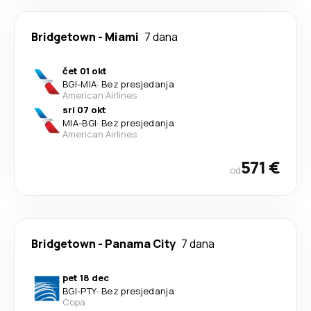
Bridgetown
-
Miami
7 dana
čet 01 okt
BGI
-
MIA
·
Bez presjedanja
American Airlines
sri 07 okt
MIA
-
BGI
·
Bez presjedanja
American Airlines
571 €
od
Bridgetown
-
Panama City
7 dana
pet 18 dec
BGI
-
PTY
·
Bez presjedanja
Copa