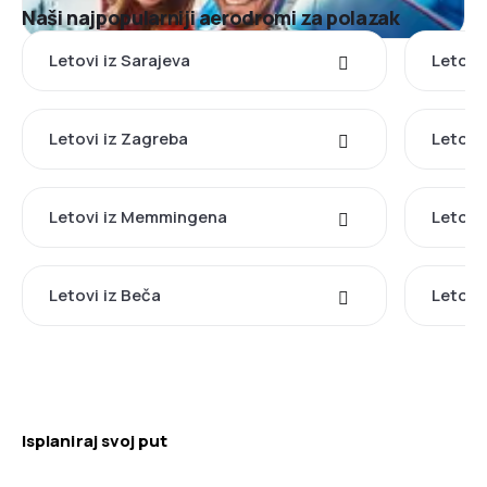
Naši najpopularniji aerodromi za polazak
Letovi iz Sarajeva
Letovi 
Letovi iz Zagreba
Letovi 
Letovi iz Memmingena
Letovi
Letovi iz Beča
Letovi
Isplaniraj svoj put