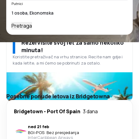
Putnici
Pretraga
Rezervišite svoj let za samo nekoliko
minuta!
Koristite pretraživač na vrhu stranice. Recite nam gdje i
kada letite, a mi ćemo se pobrinuti za ostalo.
Posebne ponude letova iz Bridgetowna
Bridgetown
-
Port Of Spain
3 dana
ned 21 feb
BGI
-
POS
·
Bez presjedanja
InterCaribbean Airways