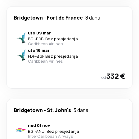
Bridgetown
-
Fort de France
8 dana
uto 09 mar
BGI
-
FDF
·
Bez presjedanja
Caribbean Airlines
uto 16 mar
FDF
-
BGI
·
Bez presjedanja
Caribbean Airlines
332 €
od
Bridgetown
-
St. John's
3 dana
ned 01 nov
BGI
-
ANU
·
Bez presjedanja
InterCaribbean Airways