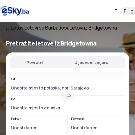
Letovi
Letovi sa Barbadosa
Letovi iz Bridgetowna
Pretražite letove
iz Bridgetowna
Povratni
U jednom smjeru
Od
Do
Polazak
Povratak