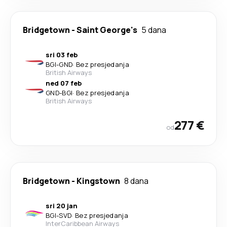
Bridgetown
-
Saint George's
5 dana
sri 03 feb
BGI
-
GND
·
Bez presjedanja
British Airways
ned 07 feb
GND
-
BGI
·
Bez presjedanja
British Airways
277 €
od
Bridgetown
-
Kingstown
8 dana
sri 20 jan
BGI
-
SVD
·
Bez presjedanja
InterCaribbean Airways