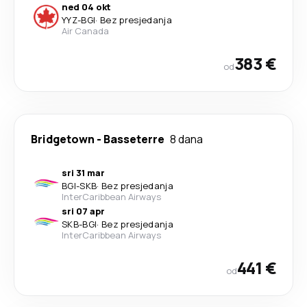
ned 04 okt
YYZ
-
BGI
·
Bez presjedanja
Air Canada
383 €
od
Bridgetown
-
Basseterre
8 dana
sri 31 mar
BGI
-
SKB
·
Bez presjedanja
InterCaribbean Airways
sri 07 apr
SKB
-
BGI
·
Bez presjedanja
InterCaribbean Airways
441 €
od