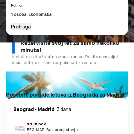
Putnici
Pretraga
Rezervišite svoj let za samo nekoliko
minuta!
Koristite pretraživač na vrhu stranice. Recite nam gdje i
kada letite, a mi ćemo se pobrinuti za ostalo.
Posebne ponude letova iz Beograda za Madrid
Beograd
-
Madrid
3 dana
sri 18 nov
BEG
-
MAD
·
Bez presjedanja