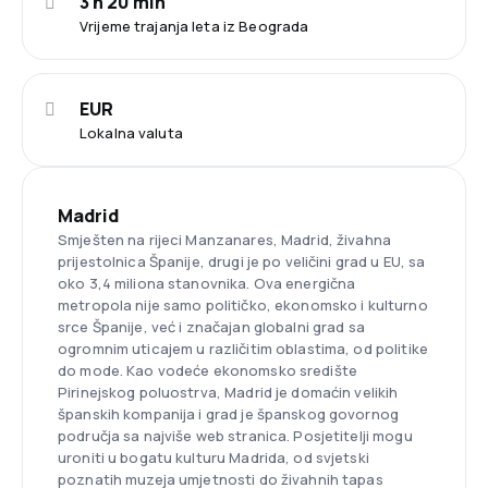
3 h 20 min
Vrijeme trajanja leta iz Beograda
EUR
Lokalna valuta
Madrid
Smješten na rijeci Manzanares, Madrid, živahna
prijestolnica Španije, drugi je po veličini grad u EU, sa
oko 3,4 miliona stanovnika. Ova energična
metropola nije samo političko, ekonomsko i kulturno
srce Španije, već i značajan globalni grad sa
ogromnim uticajem u različitim oblastima, od politike
do mode. Kao vodeće ekonomsko središte
Pirinejskog poluostrva, Madrid je domaćin velikih
španskih kompanija i grad je španskog govornog
područja sa najviše web stranica. Posjetitelji mogu
uroniti u bogatu kulturu Madrida, od svjetski
poznatih muzeja umjetnosti do živahnih tapas