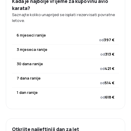
Kada je najbolje vrijeme za kupovinu avio
karata?
Saznajte koliko unaprijed se isplati rezervisati povratne
letove.
6 mjeseci ranije
od
397 €
3 mjeseca ranije
od
313 €
30 dana ranije
od
421 €
7 dana ranije
od
514 €
1 dan ranije
od
618 €
Otkrijte najjeftiniji dan za let