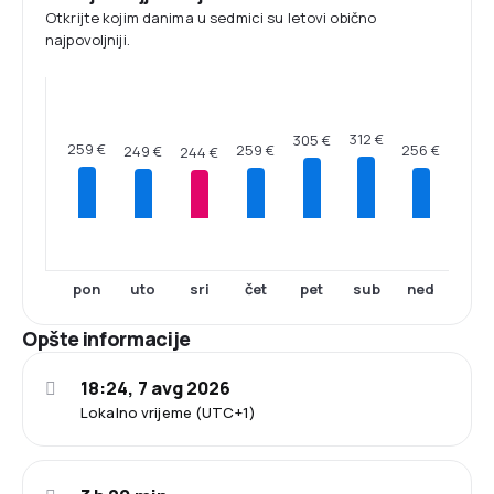
Otkrijte kojim danima u sedmici su letovi obično
najpovoljniji.
312 €
305 €
259 €
259 €
256 €
249 €
244 €
pon
uto
sri
čet
pet
sub
ned
Opšte informacije
18:24, 7 avg 2026
Lokalno vrijeme (UTC+1)