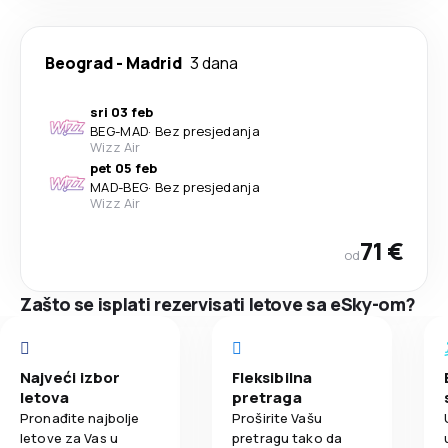
Beograd
-
Madrid
3 dana
sri 03 feb
BEG
-
MAD
·
Bez presjedanja
Wizz Air
pet 05 feb
MAD
-
BEG
·
Bez presjedanja
Wizz Air
71 €
od
Zašto se isplati rezervisati letove sa eSky-om?
Najveći izbor
Fleksibilna
letova
pretraga
Pronađite najbolje
Proširite Vašu
letove za Vas u
pretragu tako da