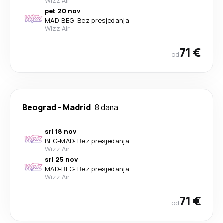
Wizz Air
pet 20 nov
MAD
-
BEG
·
Bez presjedanja
Wizz Air
71 €
od
Beograd
-
Madrid
8 dana
sri 18 nov
BEG
-
MAD
·
Bez presjedanja
Wizz Air
sri 25 nov
MAD
-
BEG
·
Bez presjedanja
Wizz Air
71 €
od