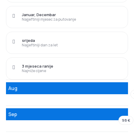
Januar, Decembar
Najjeftiniji mjesec za putovanje
srijeda
Najjeftiniji dan za let
3 mjeseca ranije
Najniže cijene
Aug
Sep
98 €