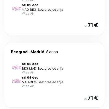
sri 02 dec
MAD
-
BEG
·
Bez presjedanja
Wizz Air
71 €
od
Beograd
-
Madrid
8 dana
sri 02 dec
BEG
-
MAD
·
Bez presjedanja
Wizz Air
sri 09 dec
MAD
-
BEG
·
Bez presjedanja
Wizz Air
71 €
od