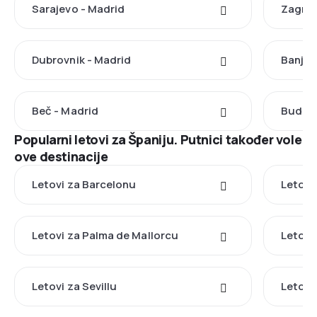
Sarajevo - Madrid
Zagreb
Dubrovnik - Madrid
Banja 
Beč - Madrid
Budimp
Popularni letovi za Španiju. Putnici također vole
ove destinacije
Letovi za Barcelonu
Letovi
Letovi za Palma de Mallorcu
Letovi
Letovi za Sevillu
Letovi