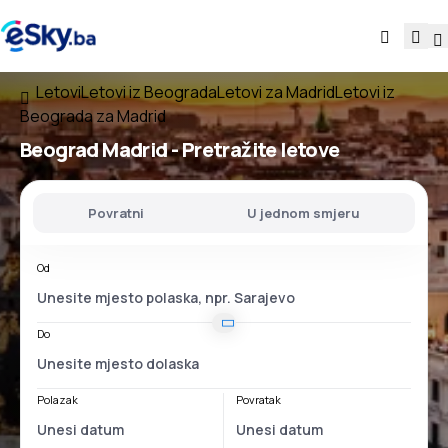
Letovi
Letovi iz Beograda
Letovi za Madrid
Letovi iz
Beograda za Madrid
Beograd Madrid
- Pretražite letove
Povratni
U jednom smjeru
Od
Do
Polazak
Povratak