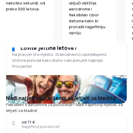
nekoliko sekundi, od
uključi obližnje
preko 500 letova.
aerodrome i
fleksibilan izbor
datuma kako bi
pronašli najjeftiniju
opciju.
Lovite jeftine letove?
Na pravom ste mjestu. Svakodnevno upoređujemo
stotine ponuda kako bismo vam ponudili najbolje.
Provjerite!
Nađi najjeftinije vrijeme za letjeti za Madrid
Fleksibilni s datumima za putovanje? Nađi najeftiniji mjesec za
letjeti za Madrid
od 71 €
Najjeftiniji povratni let