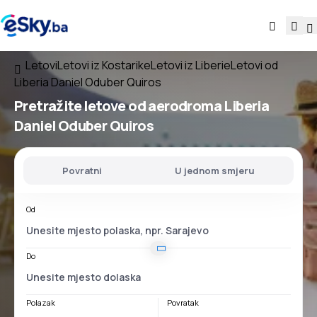
Letovi
Letovi iz Kostarike
Letovi iz Liberie
Letovi od
Liberia Daniel Oduber Quiros
Pretražite letove
od
aerodroma
Liberia
Daniel Oduber Quiros
Povratni
U jednom smjeru
Od
Do
Polazak
Povratak