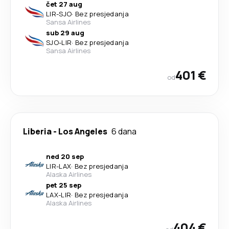
čet 27 aug
LIR
-
SJO
·
Bez presjedanja
Sansa Airlines
sub 29 aug
SJO
-
LIR
·
Bez presjedanja
Sansa Airlines
401 €
od
Liberia
-
Los Angeles
6 dana
ned 20 sep
LIR
-
LAX
·
Bez presjedanja
Alaska Airlines
pet 25 sep
LAX
-
LIR
·
Bez presjedanja
Alaska Airlines
404 €