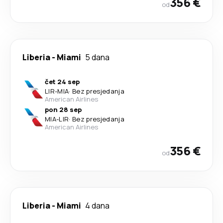
356 €
od
Liberia
-
Miami
5 dana
čet 24 sep
LIR
-
MIA
·
Bez presjedanja
American Airlines
pon 28 sep
MIA
-
LIR
·
Bez presjedanja
American Airlines
356 €
od
Liberia
-
Miami
4 dana