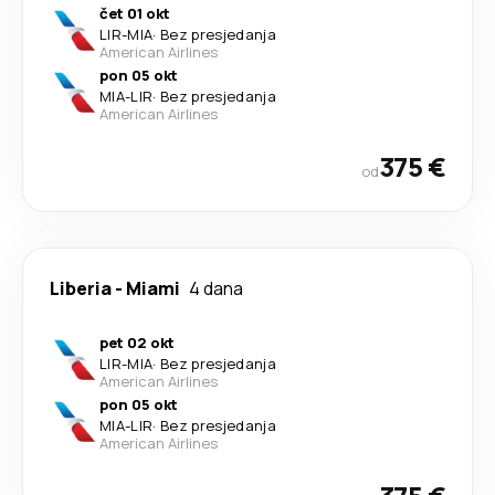
čet 01 okt
LIR
-
MIA
·
Bez presjedanja
American Airlines
pon 05 okt
MIA
-
LIR
·
Bez presjedanja
American Airlines
375 €
od
Liberia
-
Miami
4 dana
pet 02 okt
LIR
-
MIA
·
Bez presjedanja
American Airlines
pon 05 okt
MIA
-
LIR
·
Bez presjedanja
American Airlines