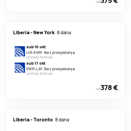
375 €
od
Liberia
-
New York
8 dana
sub 10 okt
LIR
-
EWR
·
Bez presjedanja
United Airlines
sub 17 okt
EWR
-
LIR
·
Bez presjedanja
United Airlines
378 €
od
Liberia
-
Toronto
8 dana