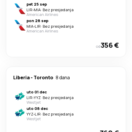
pet 25 sep
LIR
-
MIA
·
Bez presjedanja
American Airlines
pon 28 sep
MIA
-
LIR
·
Bez presjedanja
American Airlines
356 €
od
Liberia
-
Toronto
8 dana
uto 01 dec
LIR
-
YYZ
·
Bez presjedanja
Westjet
uto 08 dec
YYZ
-
LIR
·
Bez presjedanja
Westjet