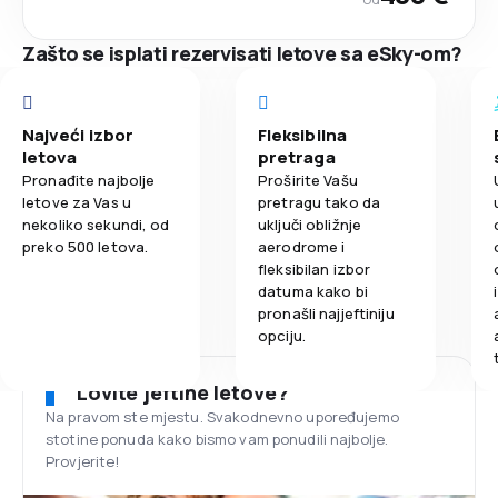
Zašto se isplati rezervisati letove sa eSky-om?
Najveći izbor
Fleksibilna
letova
pretraga
Pronađite najbolje
Proširite Vašu
letove za Vas u
pretragu tako da
nekoliko sekundi, od
uključi obližnje
preko 500 letova.
aerodrome i
fleksibilan izbor
datuma kako bi
pronašli najjeftiniju
opciju.
Lovite jeftine letove?
Na pravom ste mjestu. Svakodnevno upoređujemo
stotine ponuda kako bismo vam ponudili najbolje.
Provjerite!