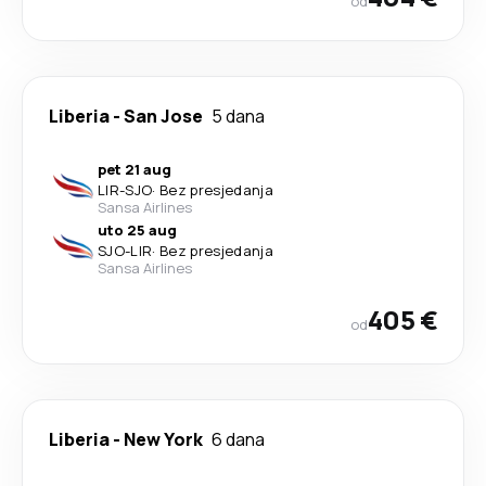
od
Liberia
-
San Jose
5 dana
pet 21 aug
LIR
-
SJO
·
Bez presjedanja
Sansa Airlines
uto 25 aug
SJO
-
LIR
·
Bez presjedanja
Sansa Airlines
405 €
od
Liberia
-
New York
6 dana