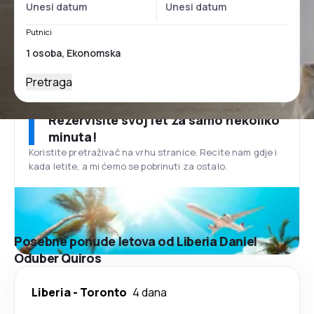
Putnici
Pretraga
Rezervišite svoj let za samo nekoliko
minuta!
Koristite pretraživač na vrhu stranice. Recite nam gdje i
kada letite, a mi ćemo se pobrinuti za ostalo.
Posebne ponude letova od Liberia Daniel
Oduber Quiros
Liberia
-
Toronto
4 dana