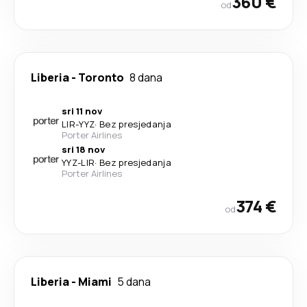
360 €
od
Liberia
-
Toronto
8 dana
sri 11 nov
LIR
-
YYZ
·
Bez presjedanja
Porter Airlines
sri 18 nov
YYZ
-
LIR
·
Bez presjedanja
Porter Airlines
374 €
od
Liberia
-
Miami
5 dana