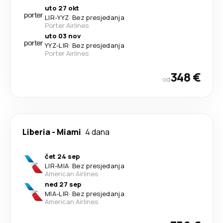
uto 27 okt
LIR
-
YYZ
·
Bez presjedanja
Porter Airlines
uto 03 nov
YYZ
-
LIR
·
Bez presjedanja
Porter Airlines
348 €
od
Liberia
-
Miami
4 dana
čet 24 sep
LIR
-
MIA
·
Bez presjedanja
American Airlines
ned 27 sep
MIA
-
LIR
·
Bez presjedanja
American Airlines