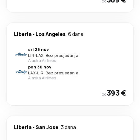
od
Liberia
-
Los Angeles
6 dana
sri 25 nov
LIR
-
LAX
·
Bez presjedanja
Alaska Airlines
pon 30 nov
LAX
-
LIR
·
Bez presjedanja
Alaska Airlines
393 €
od
Liberia
-
San Jose
3 dana