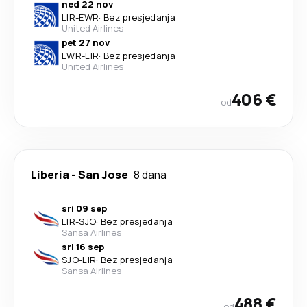
ned 22 nov
LIR
-
EWR
·
Bez presjedanja
United Airlines
pet 27 nov
EWR
-
LIR
·
Bez presjedanja
United Airlines
406 €
od
Liberia
-
San Jose
8 dana
sri 09 sep
LIR
-
SJO
·
Bez presjedanja
Sansa Airlines
sri 16 sep
SJO
-
LIR
·
Bez presjedanja
Sansa Airlines
488 €
od