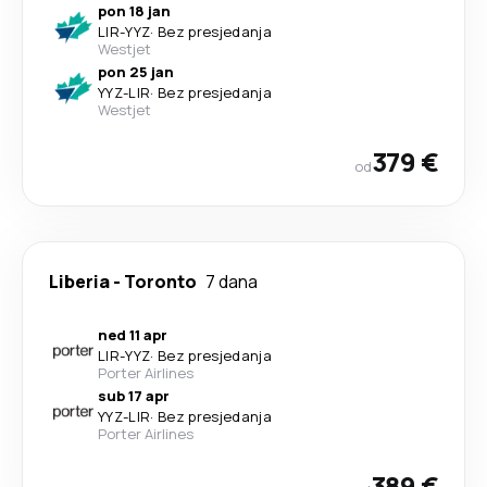
pon 18 jan
LIR
-
YYZ
·
Bez presjedanja
Westjet
pon 25 jan
YYZ
-
LIR
·
Bez presjedanja
Westjet
379 €
od
Liberia
-
Toronto
7 dana
ned 11 apr
LIR
-
YYZ
·
Bez presjedanja
Porter Airlines
sub 17 apr
YYZ
-
LIR
·
Bez presjedanja
Porter Airlines
389 €