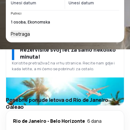
Putnici
Pretraga
Rezervišite svoj let za samo nekoliko
minuta!
Koristite pretraživač na vrhu stranice. Recite nam gdje i
kada letite, a mi ćemo se pobrinuti za ostalo.
Posebne ponude letova od Rio de Janeiro
Galeao
Rio de Janeiro
-
Belo Horizonte
6 dana