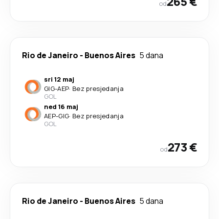
265 €
od
Rio de Janeiro
-
Buenos Aires
5 dana
sri 12 maj
GIG
-
AEP
·
Bez presjedanja
GOL
ned 16 maj
AEP
-
GIG
·
Bez presjedanja
GOL
273 €
od
Rio de Janeiro
-
Buenos Aires
5 dana