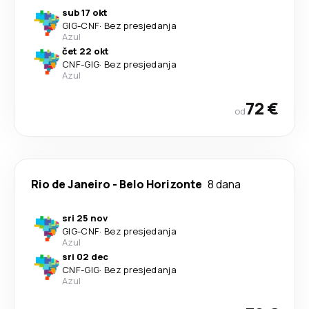
sub 17 okt
GIG
-
CNF
·
Bez presjedanja
Azul
čet 22 okt
CNF
-
GIG
·
Bez presjedanja
Azul
72 €
od
Rio de Janeiro
-
Belo Horizonte
8 dana
sri 25 nov
GIG
-
CNF
·
Bez presjedanja
Azul
sri 02 dec
CNF
-
GIG
·
Bez presjedanja
Azul