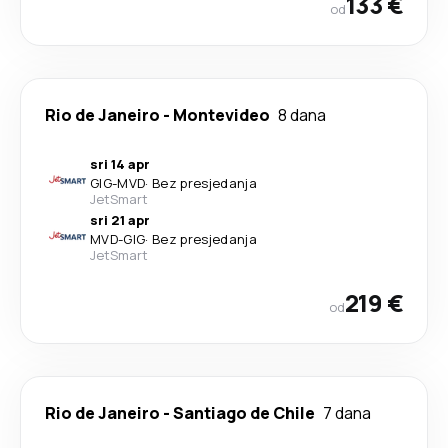
133 €
od
Rio de Janeiro
-
Montevideo
8 dana
sri 14 apr
GIG
-
MVD
·
Bez presjedanja
JetSmart
sri 21 apr
MVD
-
GIG
·
Bez presjedanja
JetSmart
219 €
od
Rio de Janeiro
-
Santiago de Chile
7 dana