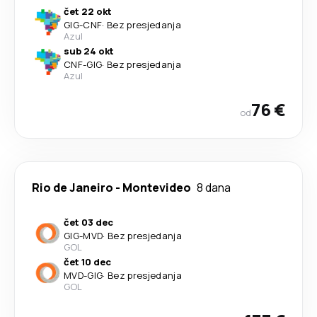
čet 22 okt
GIG
-
CNF
·
Bez presjedanja
Azul
sub 24 okt
CNF
-
GIG
·
Bez presjedanja
Azul
76 €
od
Rio de Janeiro
-
Montevideo
8 dana
čet 03 dec
GIG
-
MVD
·
Bez presjedanja
GOL
čet 10 dec
MVD
-
GIG
·
Bez presjedanja
GOL