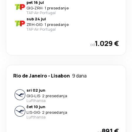
pet 16 jul
GIG
-
ZRH
·
1 presedanje
TAP Air Portugal
sub 24 jul
ZRH
-
GIG
·
1 presedanje
TAP Air Portugal
1.029 €
od
Rio de Janeiro
-
Lisabon
9 dana
sri 02 jun
GIG
-
LIS
·
2 presedanja
Lufthansa
čet 10 jun
LIS
-
GIG
·
2 presedanja
Lufthansa
891 €