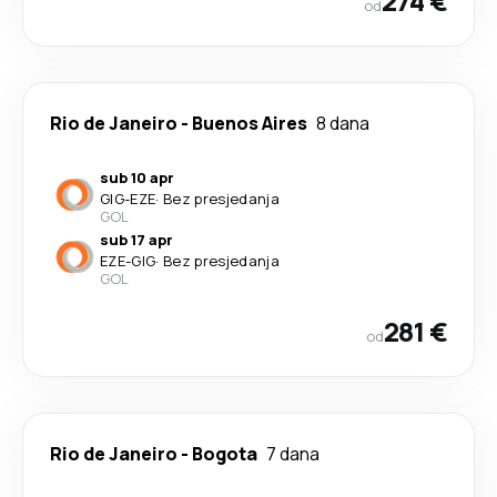
274 €
od
Rio de Janeiro
-
Buenos Aires
8 dana
sub 10 apr
GIG
-
EZE
·
Bez presjedanja
GOL
sub 17 apr
EZE
-
GIG
·
Bez presjedanja
GOL
281 €
od
Rio de Janeiro
-
Bogota
7 dana