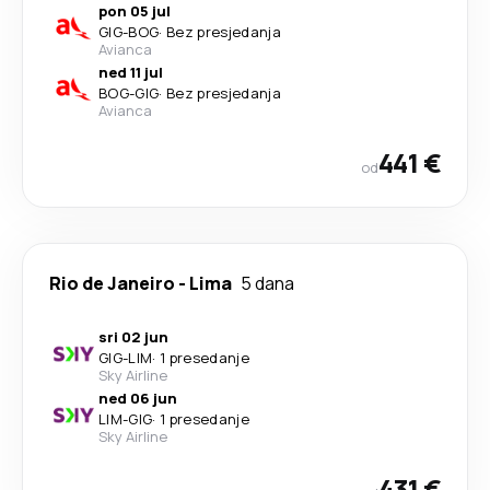
pon 05 jul
GIG
-
BOG
·
Bez presjedanja
Avianca
ned 11 jul
BOG
-
GIG
·
Bez presjedanja
Avianca
441 €
od
Rio de Janeiro
-
Lima
5 dana
sri 02 jun
GIG
-
LIM
·
1 presedanje
Sky Airline
ned 06 jun
LIM
-
GIG
·
1 presedanje
Sky Airline
431 €