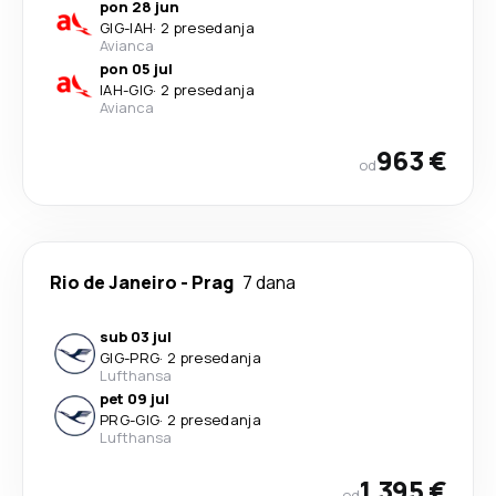
pon 28 jun
GIG
-
IAH
·
2 presedanja
Avianca
pon 05 jul
IAH
-
GIG
·
2 presedanja
Avianca
963 €
od
Rio de Janeiro
-
Prag
7 dana
sub 03 jul
GIG
-
PRG
·
2 presedanja
Lufthansa
pet 09 jul
PRG
-
GIG
·
2 presedanja
Lufthansa
1.395 €
od