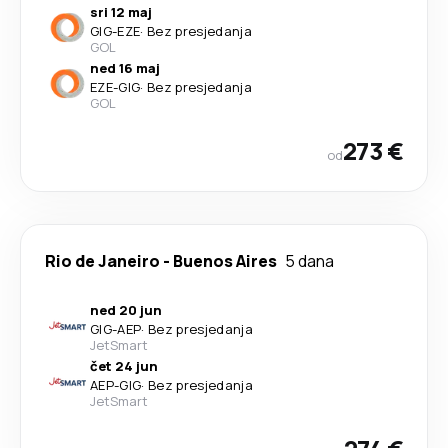
sri 12 maj
GIG
-
EZE
·
Bez presjedanja
GOL
ned 16 maj
EZE
-
GIG
·
Bez presjedanja
GOL
273 €
od
Rio de Janeiro
-
Buenos Aires
5 dana
ned 20 jun
GIG
-
AEP
·
Bez presjedanja
JetSmart
čet 24 jun
AEP
-
GIG
·
Bez presjedanja
JetSmart