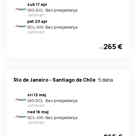
sub 17 apr
GIG
-
SCL
·
Bez presjedanja
JetSmart
pet 23 apr
SCL
-
GIG
·
Bez presjedanja
JetSmart
265 €
od
Rio de Janeiro
-
Santiago de Chile
5 dana
sri 12 maj
GIG
-
SCL
·
Bez presjedanja
JetSmart
ned 16 maj
SCL
-
GIG
·
Bez presjedanja
JetSmart