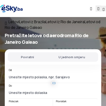
Letovi
Letovi iz Brazila
Letovi iz Rio de Janeira
Letovi od
Rio de Janeiro Galeao
Pretražite letove
od
aerodroma
Rio de
Janeiro Galeao
Povratni
U jednom smjeru
Od
Do
Polazak
Povratak