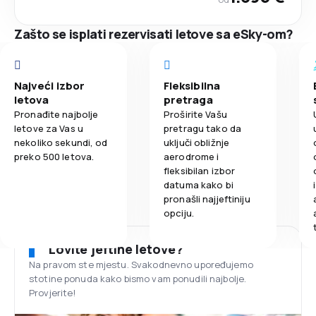
Zašto se isplati rezervisati letove sa eSky-om?
Najveći izbor
Fleksibilna
letova
pretraga
Pronađite najbolje
Proširite Vašu
letove za Vas u
pretragu tako da
nekoliko sekundi, od
uključi obližnje
preko 500 letova.
aerodrome i
fleksibilan izbor
datuma kako bi
pronašli najjeftiniju
opciju.
Lovite jeftine letove?
Na pravom ste mjestu. Svakodnevno upoređujemo
stotine ponuda kako bismo vam ponudili najbolje.
Provjerite!