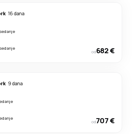
ork
16 dana
esedanje
esedanje
682 €
od
ork
9 dana
sedanje
sedanje
707 €
od