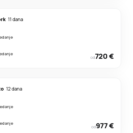
ork
11 dana
sedanje
sedanje
720 €
od
to
12 dana
sedanje
sedanje
977 €
od