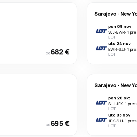
Sarajevo
-
New Y
pon 09 nov
SJJ
-
EWR
·
1 pr
LOT
uto 24 nov
682 €
EWR
-
SJJ
·
1 pr
od
LOT
Sarajevo
-
New Y
pon 26 okt
SJJ
-
JFK
·
1 pre
LOT
uto 03 nov
695 €
JFK
-
SJJ
·
1 pre
od
LOT