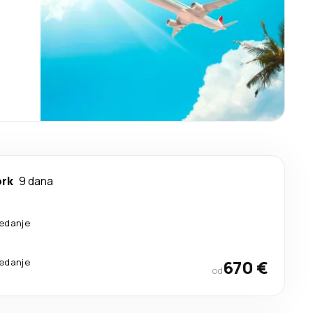
ork
9 dana
sedanje
sedanje
670 €
od