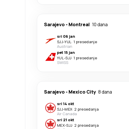
Sarajevo
-
Montreal
10 dana
sri 06 jan
SJJ
-
YUL
·
1 presedanje
Austrian
pet 15 jan
YUL
-
SJJ
·
1 presedanje
SWISS
Sarajevo
-
Mexico City
8 dana
sri 14 okt
SJJ
-
MEX
·
2 presedanja
Air Canada
sri 21 okt
MEX
-
SJJ
·
2 presedanja