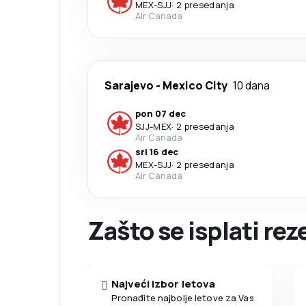
MEX
-
SJJ
·
2 presedanja
Air Canada
Sarajevo
-
Mexico City
10 dana
pon 07 dec
SJJ
-
MEX
·
2 presedanja
Air Canada
sri 16 dec
MEX
-
SJJ
·
2 presedanja
Air Canada
Zašto se isplati re
Najveći izbor letova
Pronađite najbolje letove za Vas