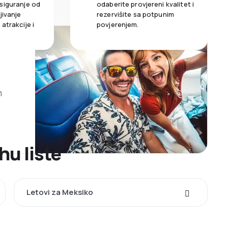
siguranje od
odaberite provjereni kvalitet i
jivanje
rezervišite sa potpunim
atrakcije i
povjerenjem.
m
hu liste
Letovi za Meksiko