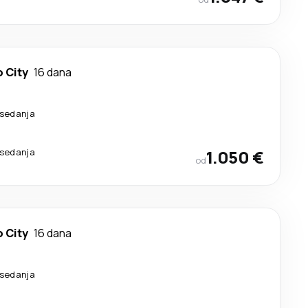
 City
16 dana
esedanja
esedanja
1.050 €
od
 City
16 dana
esedanja