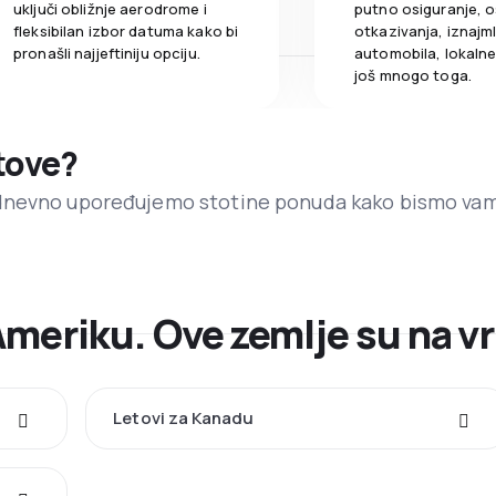
uključi obližnje aerodrome i
putno osiguranje, o
fleksibilan izbor datuma kako bi
otkazivanja, iznajml
pronašli najjeftiniju opciju.
automobila, lokalne 
još mnogo toga.
etove?
dnevno upoređujemo stotine ponuda kako bismo va
Ameriku. Ove zemlje su na vr
Letovi za Kanadu