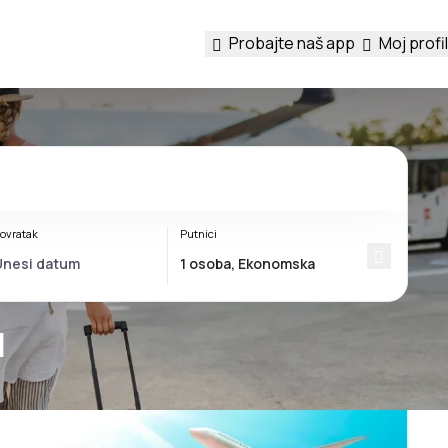
Probajte naš app
Moj profil
ovratak
Putnici
u