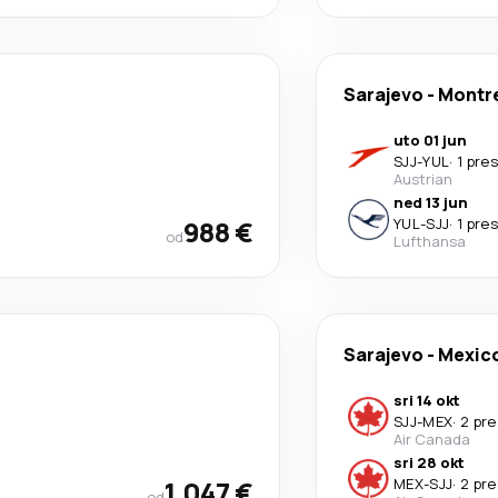
Sarajevo
-
Montr
uto 01 jun
SJJ
-
YUL
·
1 pre
Austrian
ned 13 jun
988 €
YUL
-
SJJ
·
1 pre
od
Lufthansa
Sarajevo
-
Mexico
sri 14 okt
SJJ
-
MEX
·
2 pr
Air Canada
sri 28 okt
1.047 €
MEX
-
SJJ
·
2 pr
od