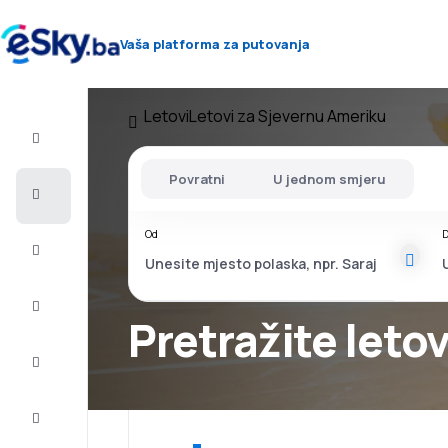
Vaša platforma za putovanja
Letovi
Letovi za Sjevernu Ameriku
Let+Hotel
Povratni
U jednom smjeru
Avio
karte
Od
D
Letovanje
City
Break
Pretražite leto
Smještaj
Ponude