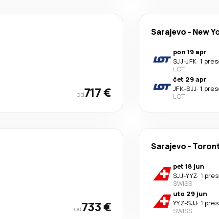
Sarajevo
-
New Y
pon 19 apr
SJJ
-
JFK
·
1 pre
LOT
čet 29 apr
717 €
JFK
-
SJJ
·
1 pre
od
LOT
Sarajevo
-
Toron
pet 18 jun
SJJ
-
YYZ
·
1 pre
SWISS
uto 29 jun
733 €
YYZ
-
SJJ
·
1 pre
od
SWISS