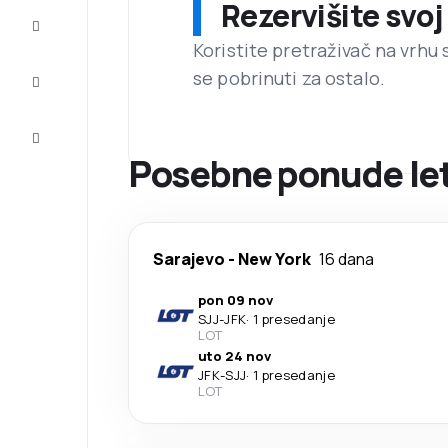
Rezervišite svoj
Dovršite
putovanje
Koristite pretraživač na vrhu 
se pobrinuti za ostalo.
Inspiracija
i savjeti
Korisnička
usluga
Posebne ponude let
Sarajevo
-
New York
16 dana
pon 09 nov
SJJ
-
JFK
·
1 presedanje
LOT
uto 24 nov
JFK
-
SJJ
·
1 presedanje
LOT