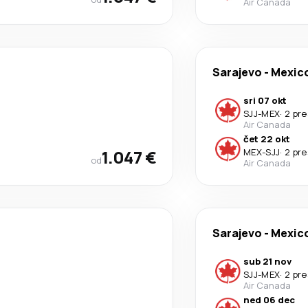
Air Canada
Sarajevo
-
Mexico
sri 07 okt
SJJ
-
MEX
·
2 pr
Air Canada
čet 22 okt
1.047 €
MEX
-
SJJ
·
2 pr
od
Air Canada
Sarajevo
-
Mexico
sub 21 nov
SJJ
-
MEX
·
2 pr
Air Canada
ned 06 dec