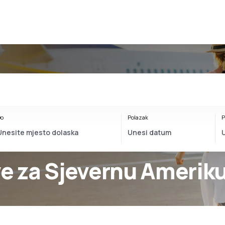
o
Polazak
P
ve za Sjevernu Amerik