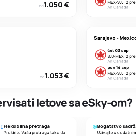
1.050 €
MEX
-
SJJ
·
2 pr
od
Air Canada
Sarajevo
-
Mexico
čet 03 sep
SJJ
-
MEX
·
2 pr
Air Canada
pon 14 sep
1.053 €
MEX
-
SJJ
·
2 pr
od
Air Canada
zervisati letove sa eSky-om?
Fleksibilna pretraga
Bogatstvo sadrž
Proširite Vašu pretragu tako da
Uživajte u dodatni