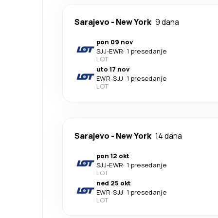
Sarajevo
-
New York
9 dana
pon 09 nov
SJJ
-
EWR
·
1 presedanje
LOT
uto 17 nov
EWR
-
SJJ
·
1 presedanje
LOT
Sarajevo
-
New York
14 dana
pon 12 okt
SJJ
-
EWR
·
1 presedanje
LOT
ned 25 okt
EWR
-
SJJ
·
1 presedanje
LOT