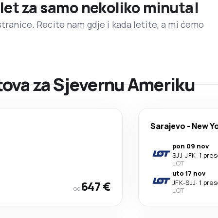
 let za samo nekoliko minuta!
stranice. Recite nam gdje i kada letite, a mi ćemo
ova za Sjevernu Ameriku
Sarajevo
-
New Y
pon 09 nov
SJJ
-
JFK
·
1 pre
LOT
uto 17 nov
647 €
JFK
-
SJJ
·
1 pre
od
LOT