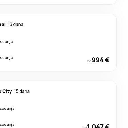
eal
13 dana
sedanje
sedanje
994 €
od
 City
15 dana
esedanja
esedanja
1.047 €
od