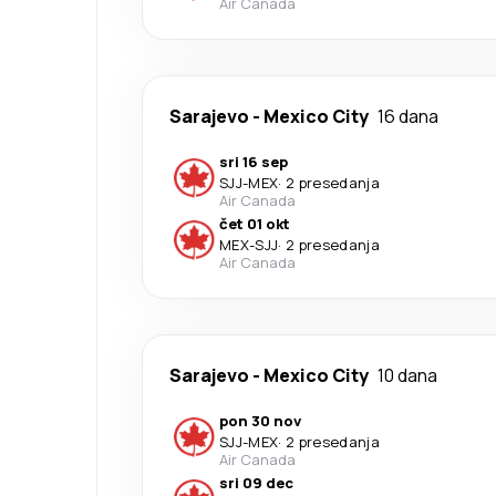
Air Canada
Sarajevo
-
Mexico City
16 dana
sri 16 sep
SJJ
-
MEX
·
2 presedanja
Air Canada
čet 01 okt
MEX
-
SJJ
·
2 presedanja
Air Canada
Sarajevo
-
Mexico City
10 dana
pon 30 nov
SJJ
-
MEX
·
2 presedanja
Air Canada
sri 09 dec