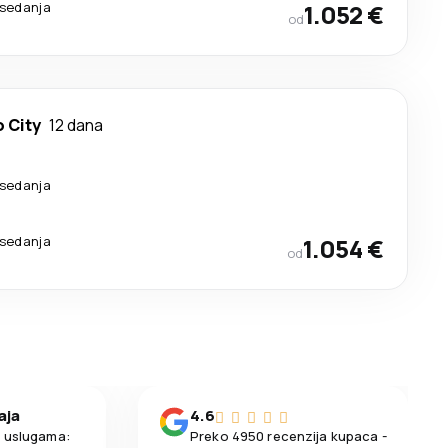
esedanja
1.052 €
od
 City
12 dana
esedanja
esedanja
1.054 €
od
aja
4.6
m uslugama:
Preko 4950 recenzija kupaca -