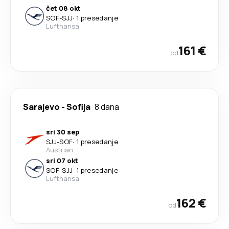
čet 08 okt
SOF
-
SJJ
·
1 presedanje
Lufthansa
161 €
od
Sarajevo
-
Sofija
8 dana
sri 30 sep
SJJ
-
SOF
·
1 presedanje
Austrian
sri 07 okt
SOF
-
SJJ
·
1 presedanje
Lufthansa
162 €
od