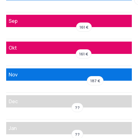
Sep
161 €
Okt
161 €
Nov
187 €
Dec
??
Jan
??