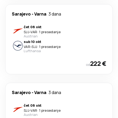
Sarajevo
-
Varna
3 dana
čet 08 okt
SJJ
-
VAR
·
1 presedanje
Austrian
sub 10 okt
VAR
-
SJJ
·
1 presedanje
Lufthansa
222 €
od
Sarajevo
-
Varna
3 dana
čet 08 okt
SJJ
-
VAR
·
1 presedanje
Austrian