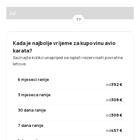
Jul
??
Kada je najbolje vrijeme za kupovinu avio
karata?
Saznajte koliko unaprijed se isplati rezervisati povratne
letove.
6 mjeseci ranije
od
392 €
3 mjeseca ranije
od
308 €
30 dana ranije
od
308 €
7 dana ranije
od
457 €