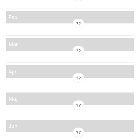
Feb
??
Mar
??
Apr
??
Maj
??
Jun
??