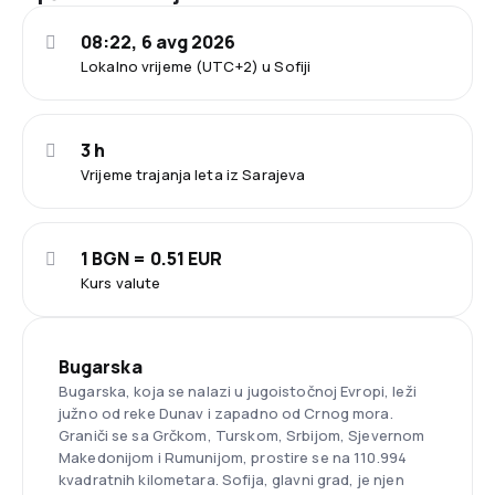
08:22, 6 avg 2026
Lokalno vrijeme (UTC+2) u Sofiji
3 h
Vrijeme trajanja leta iz Sarajeva
1 BGN = 0.51 EUR
Kurs valute
Bugarska
Bugarska, koja se nalazi u jugoistočnoj Evropi, leži
južno od reke Dunav i zapadno od Crnog mora.
Graniči se sa Grčkom, Turskom, Srbijom, Sjevernom
Makedonijom i Rumunijom, prostire se na 110.994
kvadratnih kilometara. Sofija, glavni grad, je njen