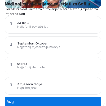
Nađi najjeftinije vrijeme za letjeti za Sofiju
Fleksibilni s datumima za putovanje? Nađi najeftiniji mjesec za
letjeti za Sofiju
od 161 €
Najjeftiniji povratni let
Septembar, Oktobar
Najjeftiniji mjesec za putovanje
utorak
Najjeftiniji dan za let
3 mjeseca ranije
Najniže cijene
Aug