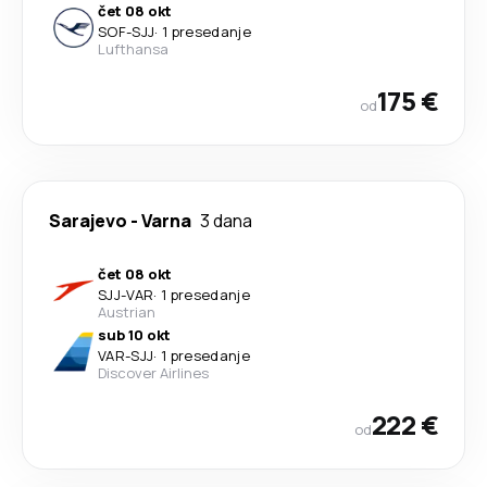
čet 08 okt
SOF
-
SJJ
·
1 presedanje
Lufthansa
175 €
od
Sarajevo
-
Varna
3 dana
čet 08 okt
SJJ
-
VAR
·
1 presedanje
Austrian
sub 10 okt
VAR
-
SJJ
·
1 presedanje
Discover Airlines
222 €
od