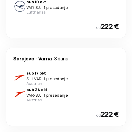
sub 10 okt
VAR
-
SJJ
·
1 presedanje
Lufthansa
222 €
od
Sarajevo
-
Varna
8 dana
sub 17 okt
SJJ
-
VAR
·
1 presedanje
Austrian
sub 24 okt
VAR
-
SJJ
·
1 presedanje
Austrian
222 €
od