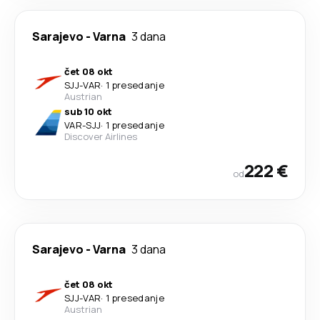
Sarajevo
-
Varna
3 dana
čet 08 okt
SJJ
-
VAR
·
1 presedanje
Austrian
sub 10 okt
VAR
-
SJJ
·
1 presedanje
Discover Airlines
222 €
od
Sarajevo
-
Varna
3 dana
čet 08 okt
SJJ
-
VAR
·
1 presedanje
Austrian