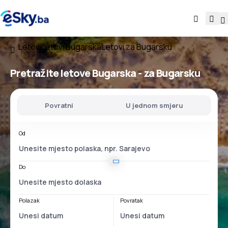
Letovi
Letovi Bugarska
Letovi za Bugarsku
Pretražite letove
Bugarska - za Bugarsku
Povratni
U jednom smjeru
Od
Do
Polazak
Povratak