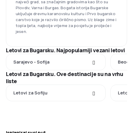
najveći grad, sa značajnim gradovima kao što su
Plovdiv, Varna i Burgas. Bogata istorija Bugarske
uključuje drevnu karanovsku kulturu i Prvo bugarsko
carstvo koje je razvilo ćirilično pismo. Uz blage zime i
topla ljeta, najbolje vrijeme za posjetu je proljeće i
jesen.
Letovi za Bugarsku. Najpopularniji vezani letovi
Sarajevo - Sofija
Beogra
Letovi za Bugarsku. Ove destinacije su na vrhu
liste
Letovi za Sofiju
Letovi
Isplaniraj svoj put