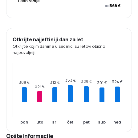
1 dan ranije
od
568 €
Otkrijte najjeftiniji dan za let
Otkrijte kojim danima u sedmici su letovi obično
najpovoljniji.
353 €
329 €
324 €
312 €
309 €
301 €
231 €
pon
uto
sri
čet
pet
sub
ned
Opšte informacije