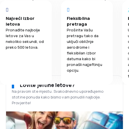
Najveći izbor
Fleksibilna
letova
pretraga
Pronađite najbolje
Proširite Vašu
letove za Vas u
pretragu tako da
nekoliko sekundi, od
uključi obližnje
preko 500 letova.
aerodrome i
fleksibilan izbor
datuma kako bi
pronašli najjeftiniju
opciju.
Lovite jeftine letove?
Na pravom ste mjestu. Svakodnevno upoređujemo
stotine ponuda kako bismo vam ponudili najbolje.
Provjerite!