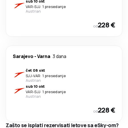
sub 10 okt
VAR
-
SJJ
·
1 presedanje
Austrian
228 €
od
Sarajevo
-
Varna
3 dana
čet 08 okt
SJJ
-
VAR
·
1 presedanje
Austrian
sub 10 okt
VAR
-
SJJ
·
1 presedanje
Austrian
228 €
od
Zašto se isplati rezervisati letove sa eSky-om?