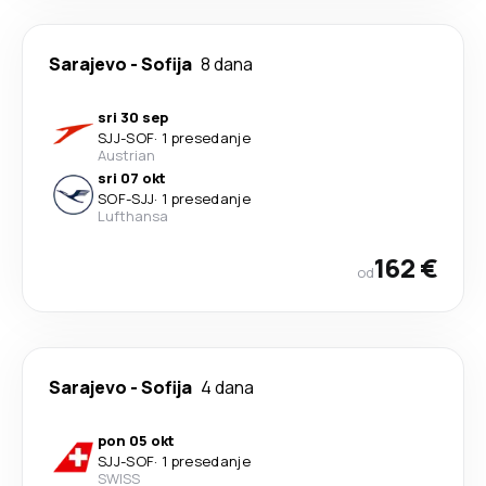
Sarajevo
-
Sofija
8 dana
sri 30 sep
SJJ
-
SOF
·
1 presedanje
Austrian
sri 07 okt
SOF
-
SJJ
·
1 presedanje
Lufthansa
162 €
od
Sarajevo
-
Sofija
4 dana
pon 05 okt
SJJ
-
SOF
·
1 presedanje
SWISS