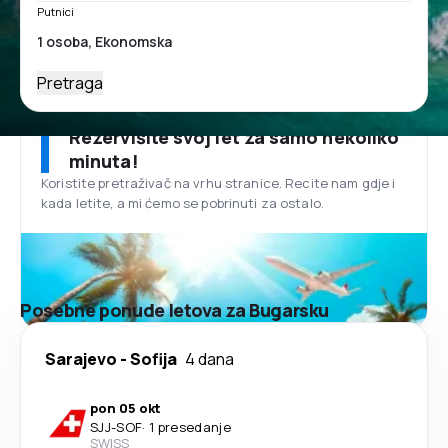
Putnici
Pretraga
Rezervišite svoj let za samo nekoliko
minuta!
Koristite pretraživač na vrhu stranice. Recite nam gdje i
kada letite, a mi ćemo se pobrinuti za ostalo.
Posebne ponude letova za Bugarsku
Sarajevo
-
Sofija
4 dana
pon 05 okt
SJJ
-
SOF
·
1 presedanje
SWISS