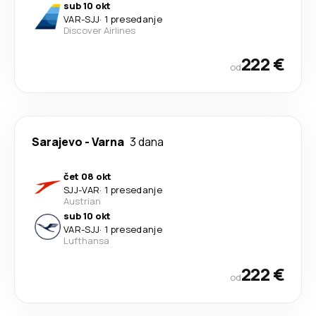
sub 10 okt
VAR
-
SJJ
·
1 presedanje
Discover Airlines
222 €
od
Sarajevo
-
Varna
3 dana
čet 08 okt
SJJ
-
VAR
·
1 presedanje
Austrian
sub 10 okt
VAR
-
SJJ
·
1 presedanje
Lufthansa
222 €
od