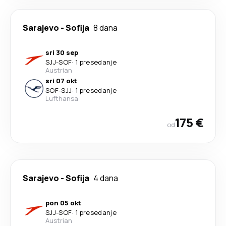
Sarajevo
-
Sofija
8 dana
sri 30 sep
SJJ
-
SOF
·
1 presedanje
Austrian
sri 07 okt
SOF
-
SJJ
·
1 presedanje
Lufthansa
175 €
od
Sarajevo
-
Sofija
4 dana
pon 05 okt
SJJ
-
SOF
·
1 presedanje
Austrian