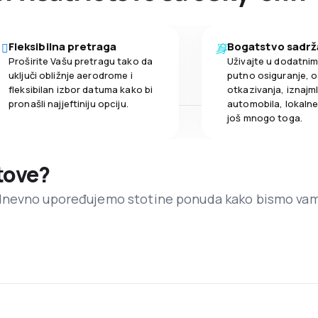
Fleksibilna pretraga
Bogatstvo sadrž
Proširite Vašu pretragu tako da
Uživajte u dodatni
uključi obližnje aerodrome i
putno osiguranje, o
fleksibilan izbor datuma kako bi
otkazivanja, iznajml
pronašli najjeftiniju opciju.
automobila, lokalne 
još mnogo toga.
etove?
dnevno upoređujemo stotine ponuda kako bismo va