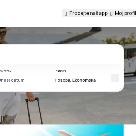
Probajte naš app
Moj profil
ovratak
Putnici