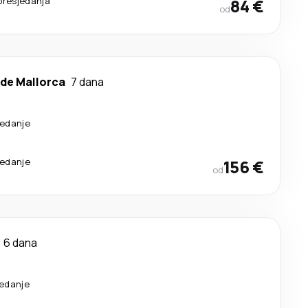
presjedanja
84 €
od
de Mallorca
7 dana
sedanje
sedanje
156 €
od
6 dana
sedanje