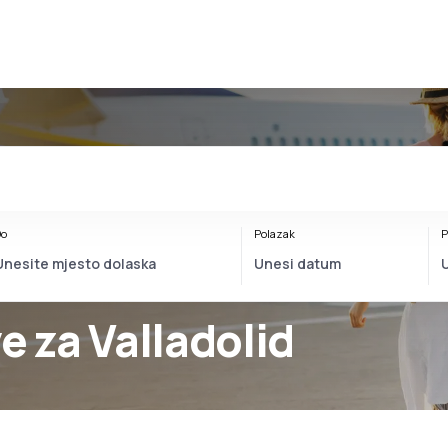
o
Polazak
P
e za Valladolid