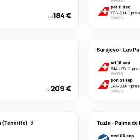
SWISS
pet 11 dec
184 €
TFS
-
SJJ
·
1 pre
od
SWISS
Sarajevo
-
Las P
sri 16 sep
SJJ
-
LPA
·
2 pre
SWISS
pon 21 sep
209 €
LPA
-
SJJ
·
1 pre
od
SWISS
a (Tenerife)
8
Tuzla
-
Palma de 
ned 06 sep