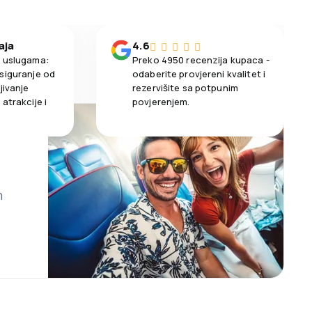
aja
4.6
m uslugama:
Preko 4950 recenzija kupaca -
siguranje od
odaberite provjereni kvalitet i
jivanje
rezervišite sa potpunim
atrakcije i
povjerenjem.
m