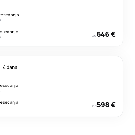
resedanja
s
resedanje
646 €
od
s
a
4 dana
resedanja
s
resedanja
598 €
od