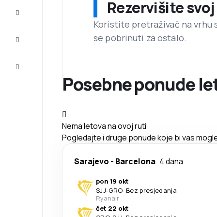
Rezervišite svoj
Dovršite
putovanje
Koristite pretraživač na vrhu 
se pobrinuti za ostalo.
Inspiracija
i savjeti
Korisnička
usluga
Posebne ponude let
Nema letova na ovoj ruti
Pogledajte i druge ponude koje bi vas mogle
Sarajevo
-
Barcelona
4 dana
pon 19 okt
SJJ
-
GRO
·
Bez presjedanja
Ryanair
čet 22 okt