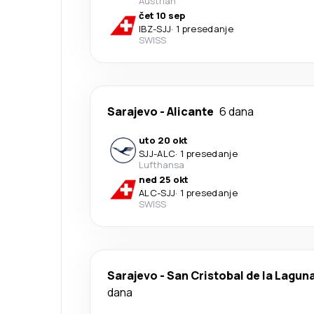
Austrian
čet 10 sep
IBZ
-
SJJ
·
1 presedanje
SWISS
Sarajevo
-
Alicante
6 dana
uto 20 okt
SJJ
-
ALC
·
1 presedanje
Lufthansa
ned 25 okt
ALC
-
SJJ
·
1 presedanje
SWISS
Sarajevo
-
San Cristobal de la Lagun
dana