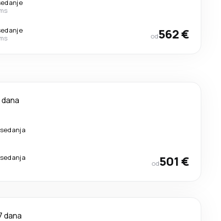
sedanje
ems
sedanje
562 €
od
ems
 dana
esedanja
esedanja
501 €
od
7 dana