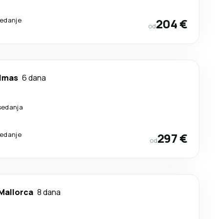
sedanje
204 €
od
almas
6 dana
sedanja
sedanje
297 €
od
Mallorca
8 dana