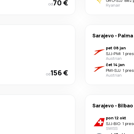
70 €
GRO
-
SJJ
·
Bez 
od
Ryanair
Sarajevo
-
Palma 
pet 08 jan
SJJ
-
PMI
·
1 pre
Austrian
čet 14 jan
156 €
PMI
-
SJJ
·
1 pre
od
Austrian
Sarajevo
-
Bilbao
pon 12 okt
SJJ
-
BIO
·
1 pre
SWISS