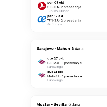
pon 05 okt
SJJ
-
TFN
·
2 presedanja
Turkish Airlines
pon 12 okt
TFN
-
SJJ
·
2 presedanja
Air Europa
Sarajevo
-
Mahon
5 dana
uto 27 okt
SJJ
-
MAH
·
1 presedanje
Eurowings
sub 31 okt
MAH
-
SJJ
·
1 presedanje
Eurowings
Mostar
-
Sevilla
6 dana