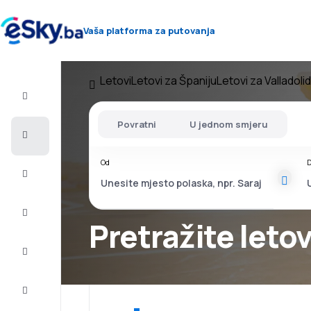
Vaša platforma za putovanja
Letovi
Letovi za Španiju
Letovi za Valladolid
Let+Hotel
Povratni
U jednom smjeru
Avio
karte
Od
D
Letovanje
City
Break
Pretražite letov
Smještaj
Ponude