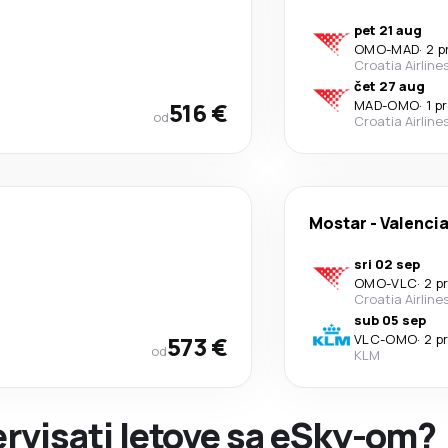
pet 21 aug
OMO
-
MAD
·
2 p
Croatia Airline
čet 27 aug
516 €
MAD
-
OMO
·
1 p
od
Croatia Airline
Mostar
-
Valenci
sri 02 sep
OMO
-
VLC
·
2 p
Croatia Airline
sub 05 sep
573 €
VLC
-
OMO
·
2 p
od
KLM
zervisati letove sa eSky-om?