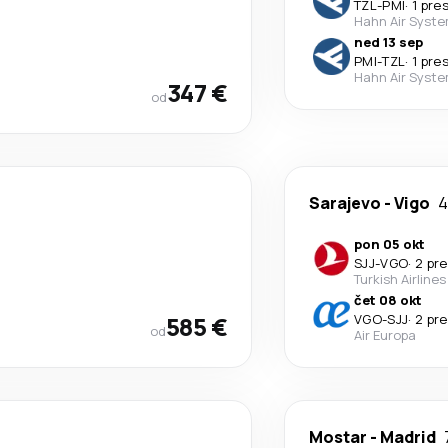
TZL
-
PMI
·
1 pre
Hahn Air Syst
ned 13 sep
PMI
-
TZL
·
1 pre
Hahn Air Syst
347 €
od
Sarajevo
-
Vigo
4
pon 05 okt
SJJ
-
VGO
·
2 pr
Turkish Airlines
čet 08 okt
585 €
VGO
-
SJJ
·
2 pr
od
Air Europa
Mostar
-
Madrid