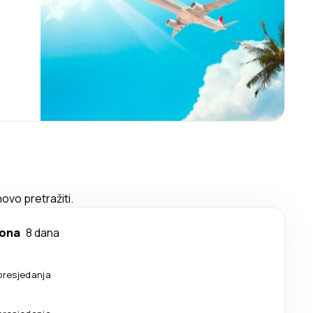
ovo pretražiti.
lona
8 dana
presjedanja