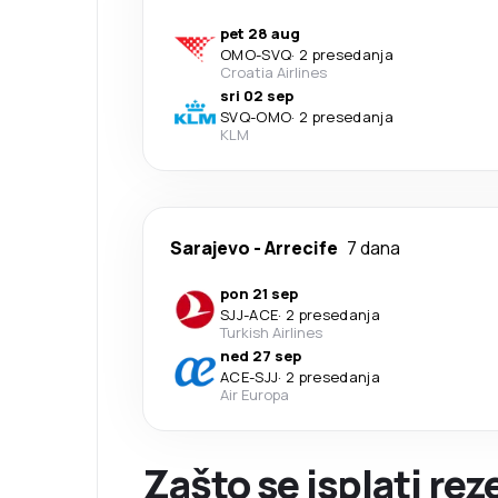
pet 28 aug
OMO
-
SVQ
·
2 presedanja
Croatia Airlines
sri 02 sep
SVQ
-
OMO
·
2 presedanja
KLM
Sarajevo
-
Arrecife
7 dana
pon 21 sep
SJJ
-
ACE
·
2 presedanja
Turkish Airlines
ned 27 sep
ACE
-
SJJ
·
2 presedanja
Air Europa
Zašto se isplati re