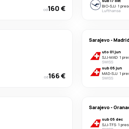
sub 17 okt
160 €
BIO
-
SJJ
·
1 pre
od
Lufthansa
Sarajevo
-
Madri
uto 01 jun
SJJ
-
MAD
·
1 pr
SWISS
sub 05 jun
166 €
MAD
-
SJJ
·
1 pr
od
SWISS
Sarajevo
-
Granad
sub 05 dec
SJJ
-
TFS
·
1 pre