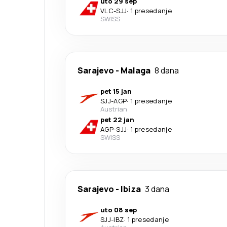
uto 29 sep
VLC
-
SJJ
·
1 presedanje
SWISS
Sarajevo
-
Malaga
8 dana
pet 15 jan
SJJ
-
AGP
·
1 presedanje
Austrian
pet 22 jan
AGP
-
SJJ
·
1 presedanje
SWISS
Sarajevo
-
Ibiza
3 dana
uto 08 sep
SJJ
-
IBZ
·
1 presedanje