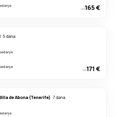
sedanje
165 €
od
d
5 dana
esedanje
esedanje
171 €
od
illa de Abona (Tenerife)
7 dana
sedanje