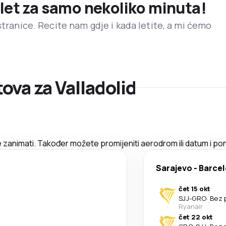
 let za samo nekoliko minuta!
stranice. Recite nam gdje i kada letite, a mi ćemo
ova za Valladolid
 zanimati. Također možete promijeniti aerodrom ili datum i pon
Sarajevo
-
Barce
čet 15 okt
SJJ
-
GRO
·
Bez 
Ryanair
čet 22 okt