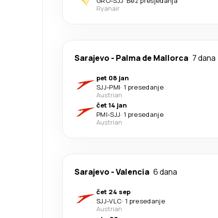
GRO
-
SJJ
·
Bez presjedanja
Ryanair
Sarajevo
-
Palma de Mallorca
7 dana
pet 08 jan
SJJ
-
PMI
·
1 presedanje
Austrian
čet 14 jan
PMI
-
SJJ
·
1 presedanje
Austrian
Sarajevo
-
Valencia
6 dana
čet 24 sep
SJJ
-
VLC
·
1 presedanje
Austrian