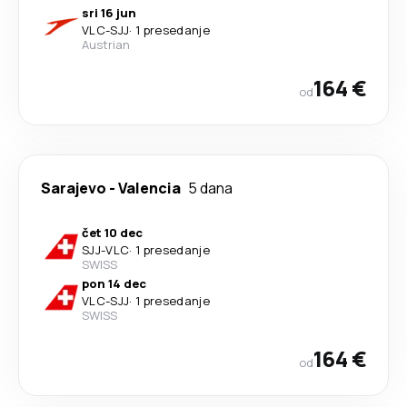
sri 16 jun
VLC
-
SJJ
·
1 presedanje
Austrian
164 €
od
Sarajevo
-
Valencia
5 dana
čet 10 dec
SJJ
-
VLC
·
1 presedanje
SWISS
pon 14 dec
VLC
-
SJJ
·
1 presedanje
SWISS
164 €
od