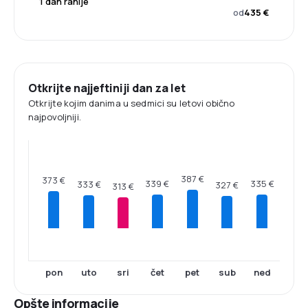
1 dan ranije
od
435 €
Otkrijte najjeftiniji dan za let
Otkrijte kojim danima u sedmici su letovi obično
najpovoljniji.
387 €
373 €
339 €
335 €
333 €
327 €
313 €
pon
uto
sri
čet
pet
sub
ned
Opšte informacije