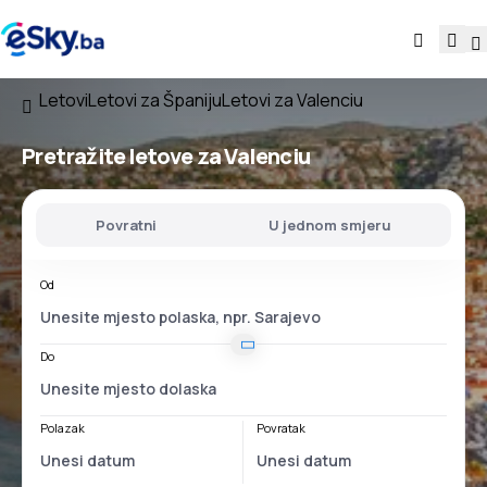
Letovi
Letovi za Španiju
Letovi za Valenciu
Pretražite letove za Valenciu
Povratni
U jednom smjeru
Od
Do
Polazak
Povratak