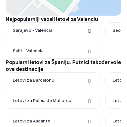
Najpopularniji vezali letovi za Valenciu
Sarajevo - Valencia
Beogra
Split - Valencia
Popularni letovi za Španiju. Putnici također vole
ove destinacije
Letovi za Barcelonu
Letovi
Letovi za Palma de Mallorcu
Letovi
Letovi za Alicante
Letovi