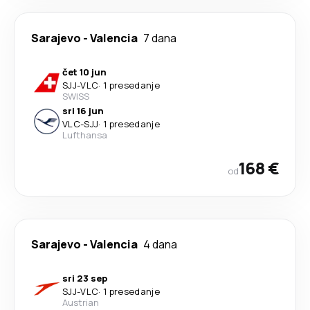
Sarajevo
-
Valencia
7 dana
čet 10 jun
SJJ
-
VLC
·
1 presedanje
SWISS
sri 16 jun
VLC
-
SJJ
·
1 presedanje
Lufthansa
168 €
od
Sarajevo
-
Valencia
4 dana
sri 23 sep
SJJ
-
VLC
·
1 presedanje
Austrian