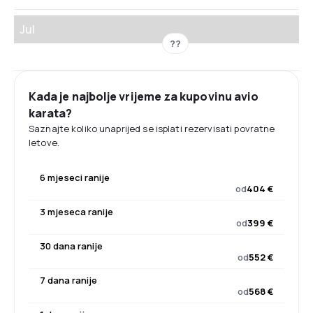
Jul
??
Kada je najbolje vrijeme za kupovinu avio
karata?
Saznajte koliko unaprijed se isplati rezervisati povratne
letove.
6 mjeseci ranije
od
404 €
3 mjeseca ranije
od
399 €
30 dana ranije
od
552 €
7 dana ranije
od
568 €