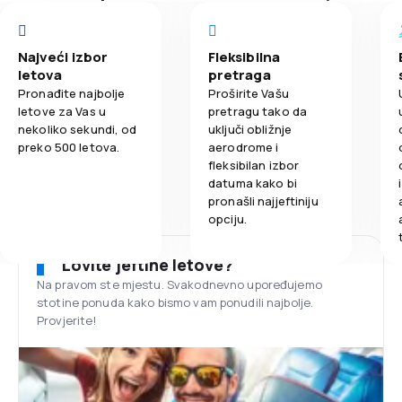
Najveći izbor
Fleksibilna
letova
pretraga
Pronađite najbolje
Proširite Vašu
letove za Vas u
pretragu tako da
nekoliko sekundi, od
uključi obližnje
preko 500 letova.
aerodrome i
fleksibilan izbor
datuma kako bi
pronašli najjeftiniju
opciju.
Lovite jeftine letove?
Na pravom ste mjestu. Svakodnevno upoređujemo
stotine ponuda kako bismo vam ponudili najbolje.
Provjerite!