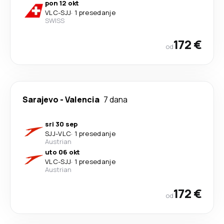
pon 12 okt
VLC
-
SJJ
·
1 presedanje
SWISS
172 €
od
Sarajevo
-
Valencia
7 dana
sri 30 sep
SJJ
-
VLC
·
1 presedanje
Austrian
uto 06 okt
VLC
-
SJJ
·
1 presedanje
Austrian
172 €
od