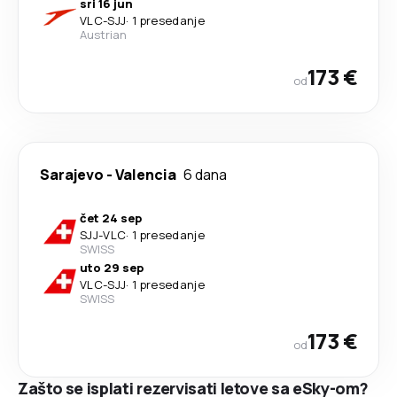
sri 16 jun
VLC
-
SJJ
·
1 presedanje
Austrian
173 €
od
Sarajevo
-
Valencia
6 dana
čet 24 sep
SJJ
-
VLC
·
1 presedanje
SWISS
uto 29 sep
VLC
-
SJJ
·
1 presedanje
SWISS
173 €
od
Zašto se isplati rezervisati letove sa eSky-om?