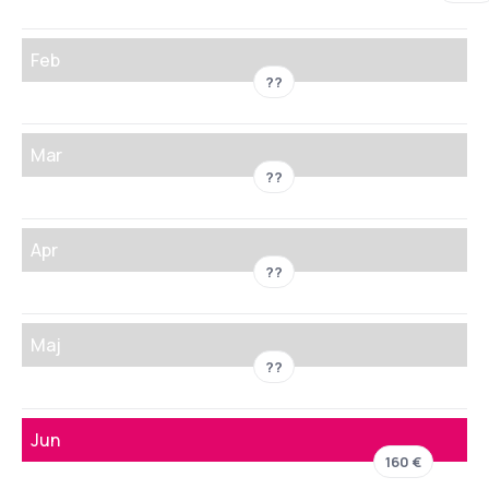
Feb
??
Mar
??
Apr
??
Maj
??
Jun
160 €