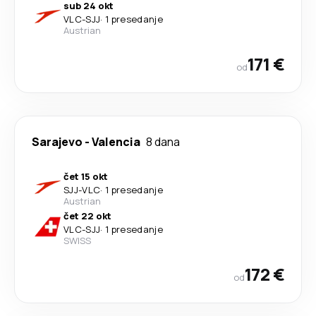
sub 24 okt
VLC
-
SJJ
·
1 presedanje
Austrian
171 €
od
Sarajevo
-
Valencia
8 dana
čet 15 okt
SJJ
-
VLC
·
1 presedanje
Austrian
čet 22 okt
VLC
-
SJJ
·
1 presedanje
SWISS
172 €
od