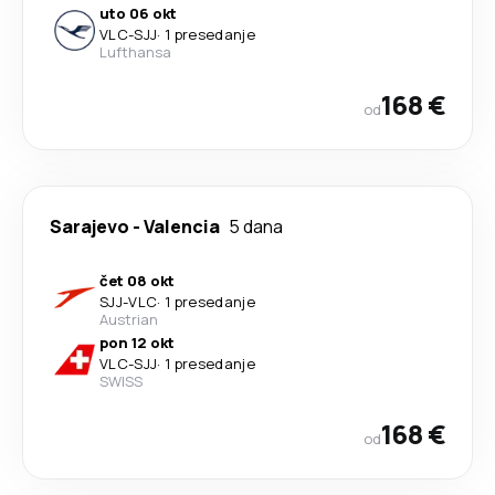
uto 06 okt
VLC
-
SJJ
·
1 presedanje
Lufthansa
168 €
od
Sarajevo
-
Valencia
5 dana
čet 08 okt
SJJ
-
VLC
·
1 presedanje
Austrian
pon 12 okt
VLC
-
SJJ
·
1 presedanje
SWISS
168 €
od