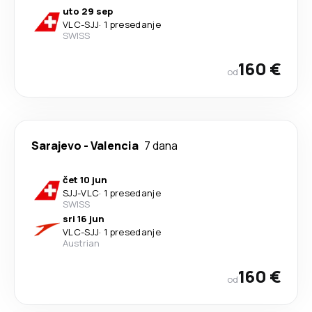
uto 29 sep
VLC
-
SJJ
·
1 presedanje
SWISS
160 €
od
Sarajevo
-
Valencia
7 dana
čet 10 jun
SJJ
-
VLC
·
1 presedanje
SWISS
sri 16 jun
VLC
-
SJJ
·
1 presedanje
Austrian
160 €
od