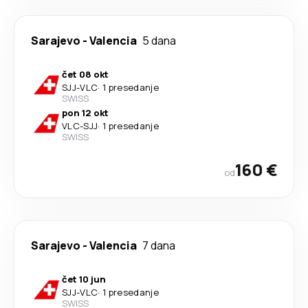
Sarajevo
-
Valencia
5 dana
čet 08 okt
SJJ
-
VLC
·
1 presedanje
SWISS
pon 12 okt
VLC
-
SJJ
·
1 presedanje
SWISS
160 €
od
Sarajevo
-
Valencia
7 dana
čet 10 jun
SJJ
-
VLC
·
1 presedanje
SWISS