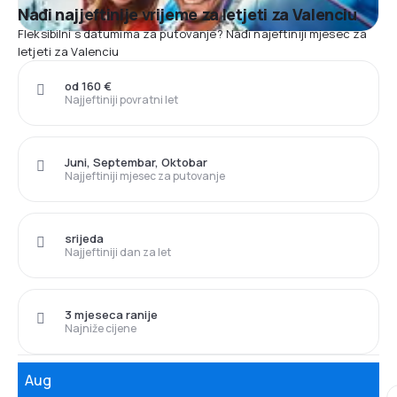
Nađi najjeftinije vrijeme za letjeti za Valenciu
Fleksibilni s datumima za putovanje? Nađi najeftiniji mjesec za
letjeti za Valenciu
od 160 €
Najjeftiniji povratni let
Juni, Septembar, Oktobar
Najjeftiniji mjesec za putovanje
srijeda
Najjeftiniji dan za let
3 mjeseca ranije
Najniže cijene
Aug