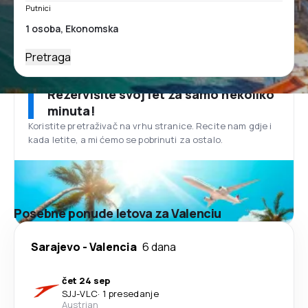
Putnici
Pretraga
Rezervišite svoj let za samo nekoliko
minuta!
Koristite pretraživač na vrhu stranice. Recite nam gdje i
kada letite, a mi ćemo se pobrinuti za ostalo.
Posebne ponude letova za Valenciu
Sarajevo
-
Valencia
6 dana
čet 24 sep
SJJ
-
VLC
·
1 presedanje
Austrian