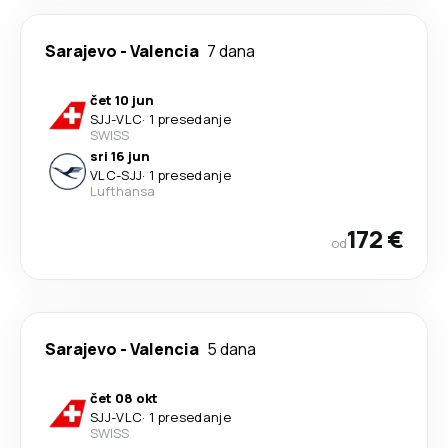
Sarajevo
-
Valencia
7 dana
čet 10 jun
SJJ
-
VLC
·
1 presedanje
SWISS
sri 16 jun
VLC
-
SJJ
·
1 presedanje
Lufthansa
172 €
od
Sarajevo
-
Valencia
5 dana
čet 08 okt
SJJ
-
VLC
·
1 presedanje
SWISS