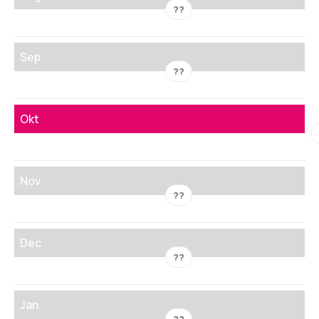
??
Sep
??
Okt
Nov
??
Dec
??
Jan