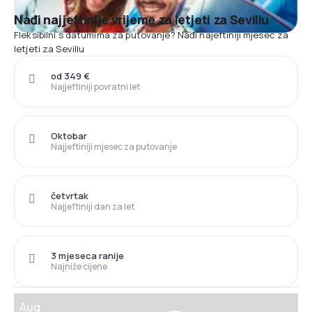
Nađi najjeftinije vrijeme za letjeti za Sevillu
Fleksibilni s datumima za putovanje? Nađi najeftiniji mjesec za
letjeti za Sevillu
od 349 €
Najjeftiniji povratni let
Oktobar
Najjeftiniji mjesec za putovanje
četvrtak
Najjeftiniji dan za let
3 mjeseca ranije
Najniže cijene
Aug