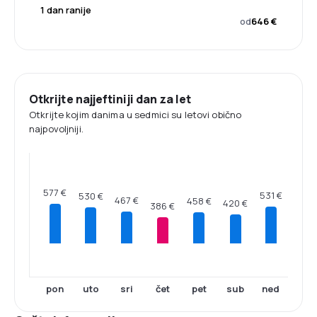
1 dan ranije
od
646 €
Otkrijte najjeftiniji dan za let
Otkrijte kojim danima u sedmici su letovi obično
najpovoljniji.
577 €
531 €
530 €
467 €
458 €
420 €
386 €
pon
uto
sri
čet
pet
sub
ned