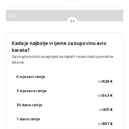
Jul
??
Kada je najbolje vrijeme za kupovinu avio
karata?
Saznajte koliko unaprijed se isplati rezervisati povratne
letove.
6 mjeseci ranije
od
626 €
3 mjeseca ranije
od
543 €
30 dana ranije
od
631 €
7 dana ranije
od
857 €