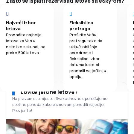
Zašto se isplati rezervisati letove sa eSky-om?
Najveći izbor
Fleksibilna
letova
pretraga
Pronađite najbolje
Proširite Vašu
letove za Vas u
pretragu tako da
nekoliko sekundi, od
uključi obližnje
preko 500 letova.
aerodrome i
fleksibilan izbor
datuma kako bi
pronašli najjeftiniju
opciju.
Lovite jeftine letove?
Na pravom ste mjestu. Svakodnevno upoređujemo
stotine ponuda kako bismo vam ponudili najbolje.
Provjerite!