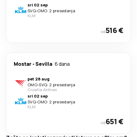
sri 02 sep
SVQ
-
OMO
·
2 presedanja
KLM
516 €
od
Mostar
-
Sevilla
6 dana
pet 28 aug
OMO
-
SVQ
·
2 presedanja
Croatia Airlines
sri 02 sep
SVQ
-
OMO
·
2 presedanja
KLM
651 €
od