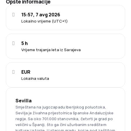
Opšte informacije
15:57, 7 avg 2026
Lokalno vrijeme (UTC+1)
5 h
Vrijeme trajanja leta iz Sarajeva
EUR
Lokalna valuta
Sevilla
Smještena na jugozapadu Iberijskog poluotoka,
Sevilja je živahna prijestolnica španske Andaluzijske
regije. Sa oko 701.000 stanovnika, četvrti je grad po
veličini u Španiji, što ga čini užurbanim središtem
kulture i istorije. U starom gradu, koji je pod zaštitom