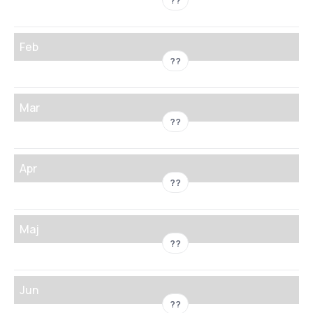
??
Feb
??
Mar
??
Apr
??
Maj
??
Jun
??