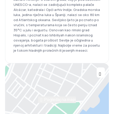
UNESCO-a, nalazi se zadivljujući kompleks palače
Alcázar, katedrala i Opći arhiv Indije. Gradska morska
luka, jedina riječna luka u Španiji, nalazi se oko 80 km
od Atlantskog okeana. Seviljsko ljeto je poznato po
vrućini, s temperaturama koje se često penju iznad
35°C u julu i avgustu. Osnovan kao rimski grad
Hispalis, i poznat kao Ishbiliyah nakon islamskog
osvajanja, bogata prošlost Sevilje je očigledna u
njenoj arhitekturi i tradiciji. Najbolje vreme za posetu
je tokom hladnijih prolećnih ili jesenjih meseci.
Pogledaj na mapi