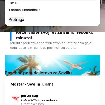
Putnici
Pretraga
Rezervišite svoj let za samo nekoliko
minuta!
Koristite pretraživač na vrhu stranice. Recite nam gdje i
kada letite, a mi ćemo se pobrinuti za ostalo.
Posebne ponude letova za Sevillu
Mostar
-
Sevilla
6 dana
pet 28 aug
OMO
-
SVQ
·
2 presedanja
Croatia Airlines