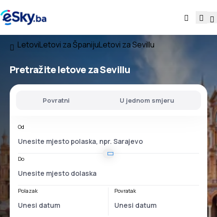
Letovi
Letovi za Španiju
Letovi za Sevillu
Pretražite letove za Sevillu
Povratni
U jednom smjeru
Od
Do
Polazak
Povratak