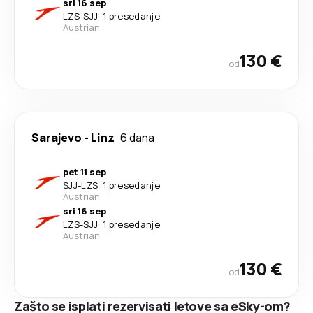
sri 16 sep
LZS
-
SJJ
·
1 presedanje
Austrian
130 €
od
Sarajevo
-
Linz
6 dana
pet 11 sep
SJJ
-
LZS
·
1 presedanje
Austrian
sri 16 sep
LZS
-
SJJ
·
1 presedanje
Austrian
130 €
od
Zašto se isplati rezervisati letove sa eSky-om?