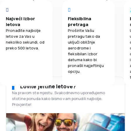
Najveći izbor
Fleksibilna
letova
pretraga
Pronađite najbolje
Proširite Vašu
letove za Vas u
pretragu tako da
nekoliko sekundi, od
uključi obližnje
preko 500 letova.
aerodrome i
fleksibilan izbor
datuma kako bi
pronašli najjeftiniju
opciju.
Lovite jeftine letove?
Na pravom ste mjestu. Svakodnevno upoređujemo
stotine ponuda kako bismo vam ponudili najbolje.
Provjerite!