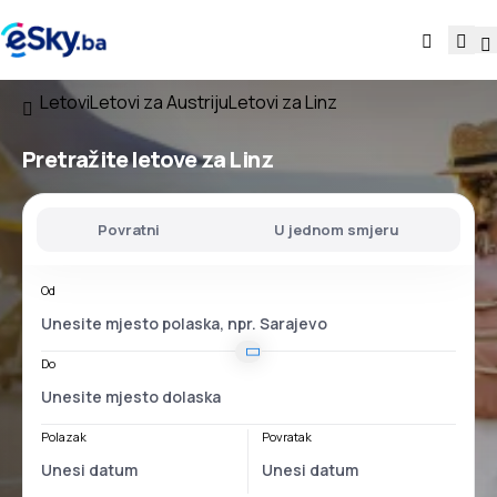
Letovi
Letovi za Austriju
Letovi za Linz
Pretražite letove za Linz
Povratni
U jednom smjeru
Od
Do
Polazak
Povratak