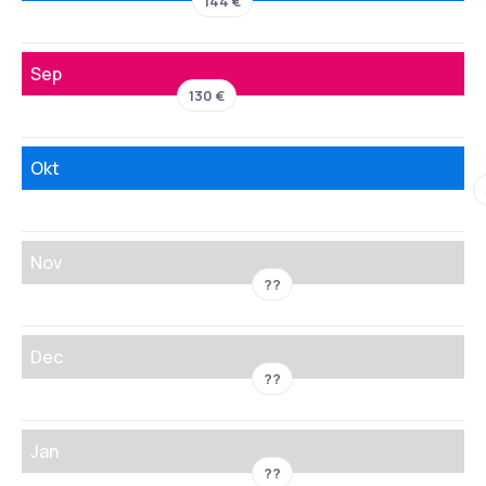
144 €
Sep
130 €
Okt
Nov
??
Dec
??
Jan
??