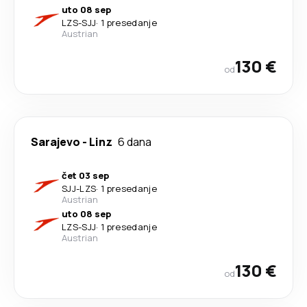
uto 08 sep
LZS
-
SJJ
·
1 presedanje
Austrian
130 €
od
Sarajevo
-
Linz
6 dana
čet 03 sep
SJJ
-
LZS
·
1 presedanje
Austrian
uto 08 sep
LZS
-
SJJ
·
1 presedanje
Austrian
130 €
od