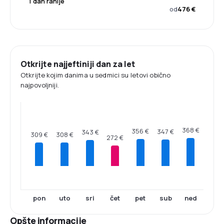
1 dan ranije
od
476 €
Otkrijte najjeftiniji dan za let
Otkrijte kojim danima u sedmici su letovi obično
najpovoljniji.
368 €
356 €
347 €
343 €
309 €
308 €
272 €
pon
uto
sri
čet
pet
sub
ned
Opšte informacije