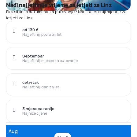
Nađi najjeftinije vrijeme za letjeti za Linz
Fleksibilni s datumima za putovanje? Nađi najeftiniji mjesec za
letjeti za Linz
od 130 €
Najjeftiniji povratni let
Septembar
Najjeftiniji mjesec za putovanje
četvrtak
Najjeftiniji dan za let
3 mjeseca ranije
Najniže cijene
Aug