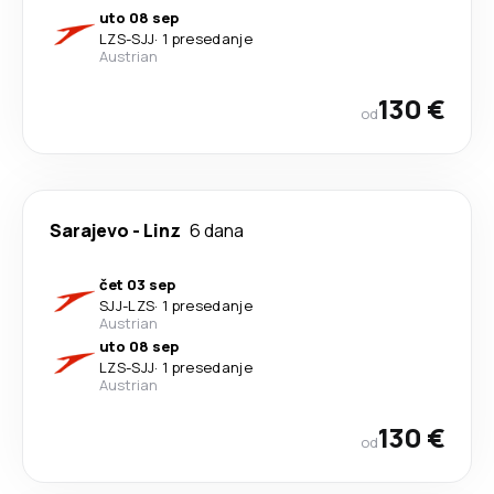
uto 08 sep
LZS
-
SJJ
·
1 presedanje
Austrian
130 €
od
Sarajevo
-
Linz
6 dana
čet 03 sep
SJJ
-
LZS
·
1 presedanje
Austrian
uto 08 sep
LZS
-
SJJ
·
1 presedanje
Austrian
130 €
od