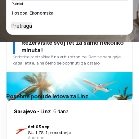
Putnici
Pretraga
Rezervišite svoj let za samo nekoliko
minuta!
Koristite pretraživač na vrhu stranice. Recite nam gdje i
kada letite, a mi ćemo se pobrinuti za ostalo.
Posebne ponude letova za Linz
Sarajevo
-
Linz
6 dana
čet 03 sep
SJJ
-
LZS
·
1 presedanje
Austrian