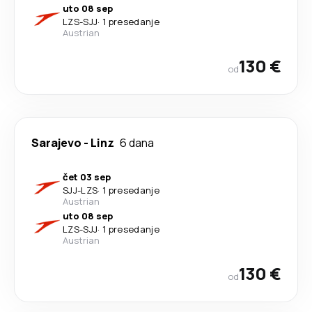
uto 08 sep
LZS
-
SJJ
·
1 presedanje
Austrian
130 €
od
Sarajevo
-
Linz
6 dana
čet 03 sep
SJJ
-
LZS
·
1 presedanje
Austrian
uto 08 sep
LZS
-
SJJ
·
1 presedanje
Austrian
130 €
od