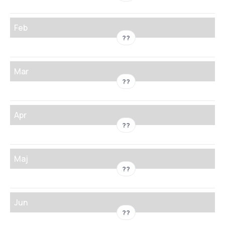
Feb
??
Mar
??
Apr
??
Maj
??
Jun
??