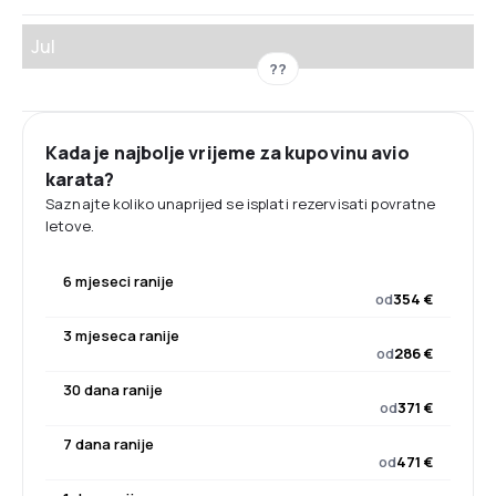
Jul
??
Kada je najbolje vrijeme za kupovinu avio
karata?
Saznajte koliko unaprijed se isplati rezervisati povratne
letove.
6 mjeseci ranije
od
354 €
3 mjeseca ranije
od
286 €
30 dana ranije
od
371 €
7 dana ranije
od
471 €