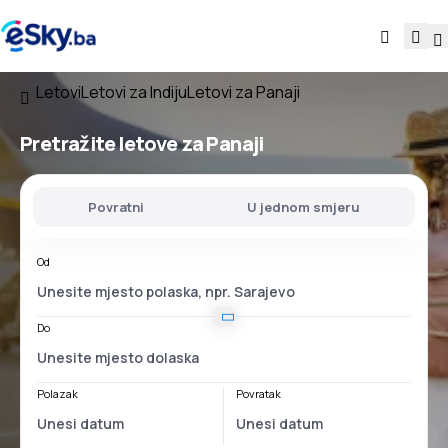
Letovi
Letovi za Indiju
Letovi za Panaji
Pretražite letove za Panaji
Povratni
U jednom smjeru
Od
Do
Polazak
Povratak