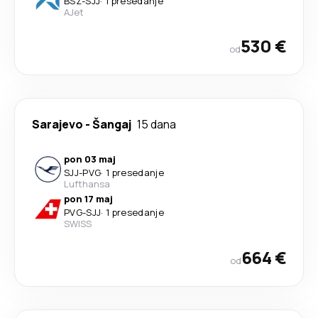
BSZ
-
SJJ
·
1 presedanje
AJet
530 €
od
Sarajevo
-
Šangaj
15 dana
pon 03 maj
SJJ
-
PVG
·
1 presedanje
Lufthansa
pon 17 maj
PVG
-
SJJ
·
1 presedanje
SWISS
664 €
od