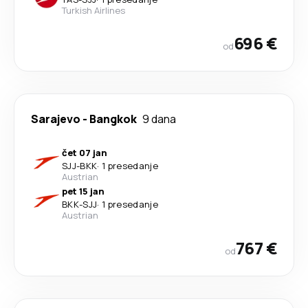
Turkish Airlines
696 €
od
Sarajevo
-
Bangkok
9 dana
čet 07 jan
SJJ
-
BKK
·
1 presedanje
Austrian
pet 15 jan
BKK
-
SJJ
·
1 presedanje
Austrian
767 €
od