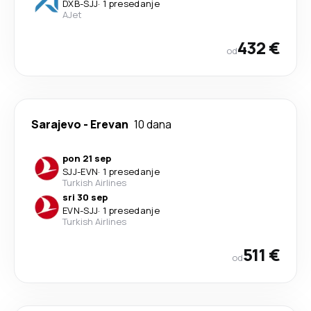
DXB
-
SJJ
·
1 presedanje
AJet
432 €
od
Sarajevo
-
Erevan
10 dana
pon 21 sep
SJJ
-
EVN
·
1 presedanje
Turkish Airlines
sri 30 sep
EVN
-
SJJ
·
1 presedanje
Turkish Airlines
511 €
od