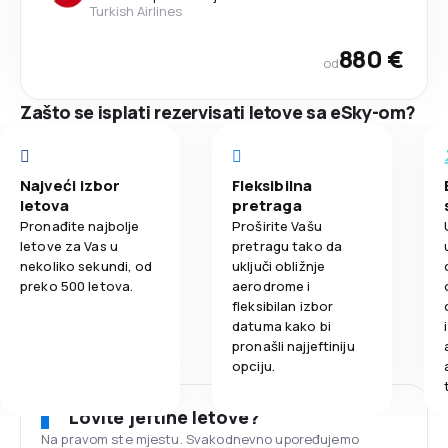
Turkish Airlines
880 €
od
Zašto se isplati rezervisati letove sa eSky-om?
Najveći izbor
Fleksibilna
letova
pretraga
Pronađite najbolje
Proširite Vašu
letove za Vas u
pretragu tako da
nekoliko sekundi, od
uključi obližnje
preko 500 letova.
aerodrome i
fleksibilan izbor
datuma kako bi
pronašli najjeftiniju
opciju.
Lovite jeftine letove?
Na pravom ste mjestu. Svakodnevno upoređujemo