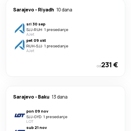
Sarajevo
-
Riyadh
10 dana
sri 30 sep
SJJ
-
RUH
·
1 presedanje
AJet
pet 09 okt
RUH
-
SJJ
·
1 presedanje
AJet
231 €
od
Sarajevo
-
Baku
13 dana
pon 09 nov
SJJ
-
GYD
·
1 presedanje
LOT
sub 21 nov