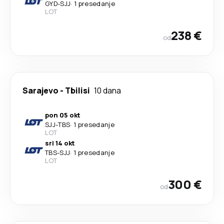
GYD
-
SJJ
·
1 presedanje
LOT
238 €
od
Sarajevo
-
Tbilisi
10 dana
pon 05 okt
SJJ
-
TBS
·
1 presedanje
LOT
sri 14 okt
TBS
-
SJJ
·
1 presedanje
LOT
300 €
od