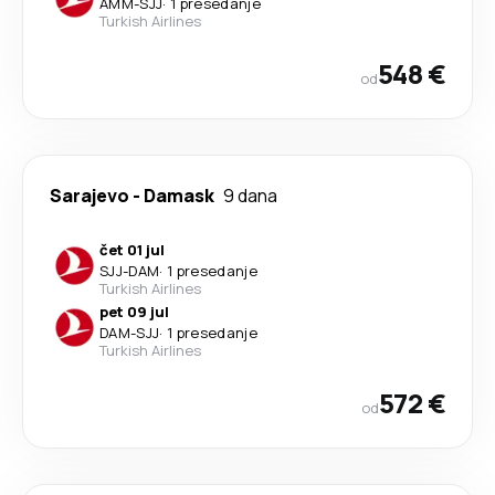
AMM
-
SJJ
·
1 presedanje
Turkish Airlines
548 €
od
Sarajevo
-
Damask
9 dana
čet 01 jul
SJJ
-
DAM
·
1 presedanje
Turkish Airlines
pet 09 jul
DAM
-
SJJ
·
1 presedanje
Turkish Airlines
572 €
od