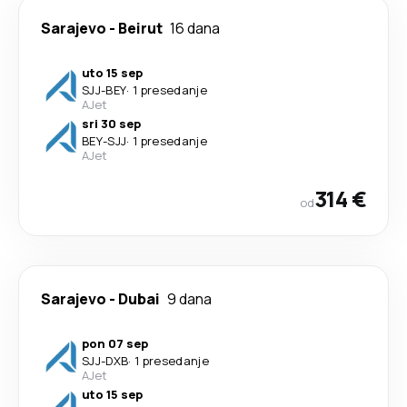
Sarajevo
-
Beirut
16 dana
uto 15 sep
SJJ
-
BEY
·
1 presedanje
AJet
sri 30 sep
BEY
-
SJJ
·
1 presedanje
AJet
314 €
od
Sarajevo
-
Dubai
9 dana
pon 07 sep
SJJ
-
DXB
·
1 presedanje
AJet
uto 15 sep