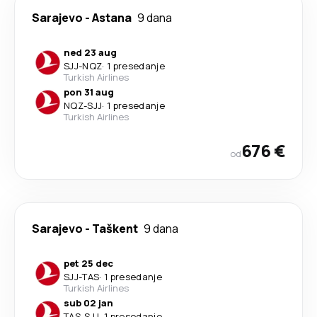
Sarajevo
-
Astana
9 dana
ned 23 aug
SJJ
-
NQZ
·
1 presedanje
Turkish Airlines
pon 31 aug
NQZ
-
SJJ
·
1 presedanje
Turkish Airlines
676 €
od
Sarajevo
-
Taškent
9 dana
pet 25 dec
SJJ
-
TAS
·
1 presedanje
Turkish Airlines
sub 02 jan
TAS
-
SJJ
·
1 presedanje