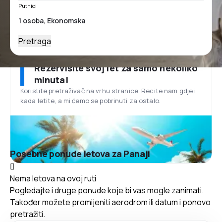
Putnici
Pretraga
Rezervišite svoj let za samo nekoliko
minuta!
Koristite pretraživač na vrhu stranice. Recite nam gdje i
kada letite, a mi ćemo se pobrinuti za ostalo.
Posebne ponude letova za Panaji
Nema letova na ovoj ruti
Pogledajte i druge ponude koje bi vas mogle zanimati.
Također možete promijeniti aerodrom ili datum i ponovo
pretražiti.