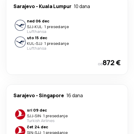
Sarajevo
-
Kuala Lumpur
10 dana
ned 06 dec
SJJ
-
KUL
·
1 presedanje
Lufthansa
uto 15 dec
KUL
-
SJJ
·
1 presedanje
Lufthansa
872 €
od
Sarajevo
-
Singapore
16 dana
sri 09 dec
SJJ
-
SIN
·
1 presedanje
Turkish Airlines
čet 24 dec
SIN
-
SJJ
·
1 presedanje