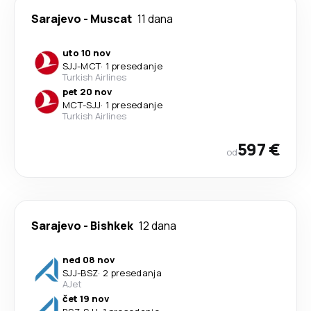
Sarajevo
-
Muscat
11 dana
uto 10 nov
SJJ
-
MCT
·
1 presedanje
Turkish Airlines
pet 20 nov
MCT
-
SJJ
·
1 presedanje
Turkish Airlines
597 €
od
Sarajevo
-
Bishkek
12 dana
ned 08 nov
SJJ
-
BSZ
·
2 presedanja
AJet
čet 19 nov