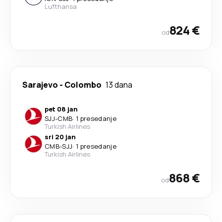
Lufthansa
824 €
od
Sarajevo
-
Colombo
13 dana
pet 08 jan
SJJ
-
CMB
·
1 presedanje
Turkish Airlines
sri 20 jan
CMB
-
SJJ
·
1 presedanje
Turkish Airlines
868 €
od