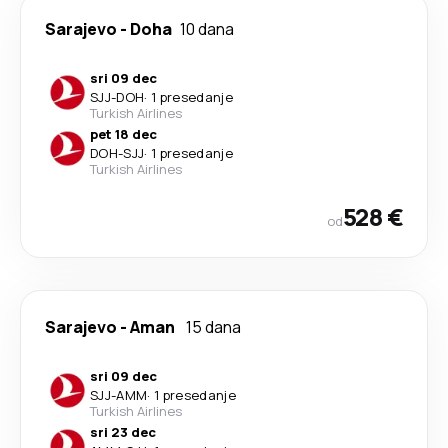
Sarajevo
-
Doha
10 dana
sri 09 dec
SJJ
-
DOH
·
1 presedanje
Turkish Airlines
pet 18 dec
DOH
-
SJJ
·
1 presedanje
Turkish Airlines
528 €
od
Sarajevo
-
Aman
15 dana
sri 09 dec
SJJ
-
AMM
·
1 presedanje
Turkish Airlines
sri 23 dec