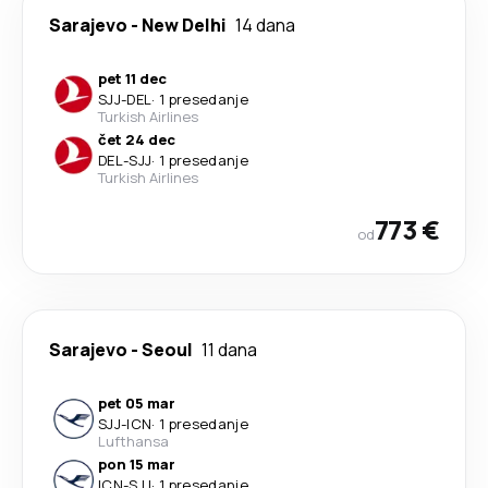
Sarajevo
-
New Delhi
14 dana
pet 11 dec
SJJ
-
DEL
·
1 presedanje
Turkish Airlines
čet 24 dec
DEL
-
SJJ
·
1 presedanje
Turkish Airlines
773 €
od
Sarajevo
-
Seoul
11 dana
pet 05 mar
SJJ
-
ICN
·
1 presedanje
Lufthansa
pon 15 mar
ICN
-
SJJ
·
1 presedanje