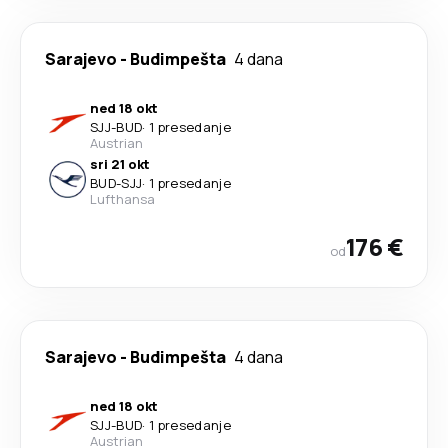
Sarajevo
-
Budimpešta
4 dana
ned 18 okt
SJJ
-
BUD
·
1 presedanje
Austrian
sri 21 okt
BUD
-
SJJ
·
1 presedanje
Lufthansa
176 €
od
Sarajevo
-
Budimpešta
4 dana
ned 18 okt
SJJ
-
BUD
·
1 presedanje
Austrian