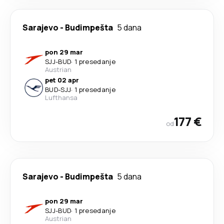
Sarajevo
-
Budimpešta
5 dana
pon 29 mar
SJJ
-
BUD
·
1 presedanje
Austrian
pet 02 apr
BUD
-
SJJ
·
1 presedanje
Lufthansa
177 €
od
Sarajevo
-
Budimpešta
5 dana
pon 29 mar
SJJ
-
BUD
·
1 presedanje
Austrian