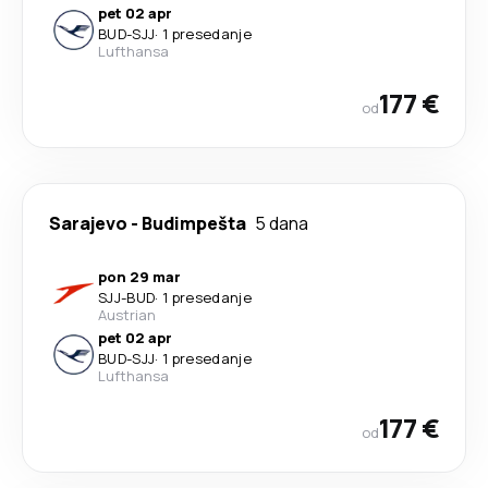
pet 02 apr
BUD
-
SJJ
·
1 presedanje
Lufthansa
177 €
od
Sarajevo
-
Budimpešta
5 dana
pon 29 mar
SJJ
-
BUD
·
1 presedanje
Austrian
pet 02 apr
BUD
-
SJJ
·
1 presedanje
Lufthansa
177 €
od