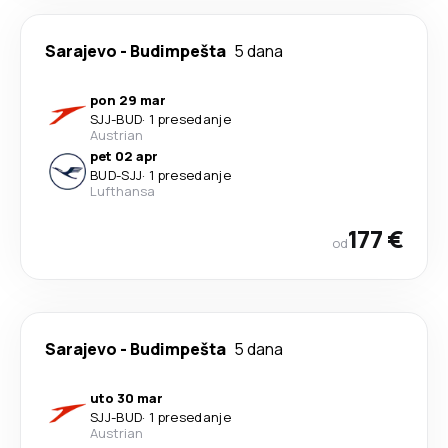
Sarajevo
-
Budimpešta
5 dana
pon 29 mar
SJJ
-
BUD
·
1 presedanje
Austrian
pet 02 apr
BUD
-
SJJ
·
1 presedanje
Lufthansa
177 €
od
Sarajevo
-
Budimpešta
5 dana
uto 30 mar
SJJ
-
BUD
·
1 presedanje
Austrian