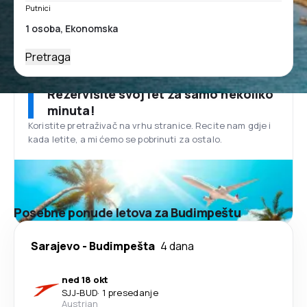
Putnici
Pretraga
Rezervišite svoj let za samo nekoliko
minuta!
Koristite pretraživač na vrhu stranice. Recite nam gdje i
kada letite, a mi ćemo se pobrinuti za ostalo.
Posebne ponude letova za Budimpeštu
Sarajevo
-
Budimpešta
4 dana
ned 18 okt
SJJ
-
BUD
·
1 presedanje
Austrian