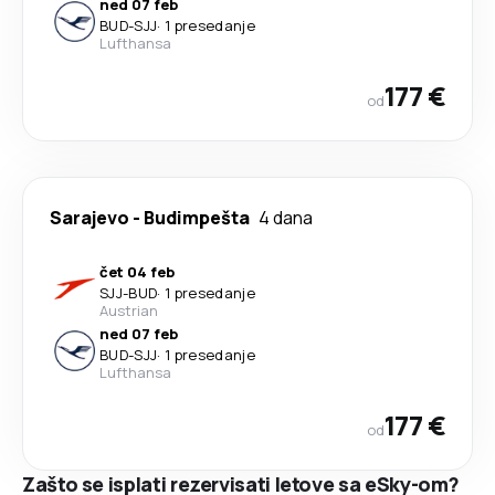
ned 07 feb
BUD
-
SJJ
·
1 presedanje
Lufthansa
177 €
od
Sarajevo
-
Budimpešta
4 dana
čet 04 feb
SJJ
-
BUD
·
1 presedanje
Austrian
ned 07 feb
BUD
-
SJJ
·
1 presedanje
Lufthansa
177 €
od
Zašto se isplati rezervisati letove sa eSky-om?