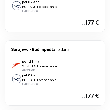
pet 02 apr
BUD
-
SJJ
·
1 presedanje
Lufthansa
177 €
od
Sarajevo
-
Budimpešta
5 dana
pon 29 mar
SJJ
-
BUD
·
1 presedanje
Austrian
pet 02 apr
BUD
-
SJJ
·
1 presedanje
Lufthansa
177 €
od