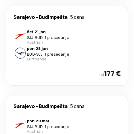
Sarajevo
-
Budimpešta
5 dana
čet 21 jan
SJJ
-
BUD
·
1 presedanje
Austrian
pon 25 jan
BUD
-
SJJ
·
1 presedanje
Lufthansa
177 €
od
Sarajevo
-
Budimpešta
5 dana
pon 29 mar
SJJ
-
BUD
·
1 presedanje
Austrian