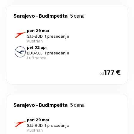
Sarajevo
-
Budimpešta
5 dana
pon 29 mar
SJJ
-
BUD
·
1 presedanje
Austrian
pet 02 apr
BUD
-
SJJ
·
1 presedanje
Lufthansa
177 €
od
Sarajevo
-
Budimpešta
5 dana
pon 29 mar
SJJ
-
BUD
·
1 presedanje
Austrian