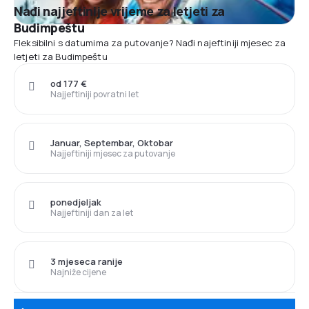
Nađi najjeftinije vrijeme za letjeti za
Budimpeštu
Fleksibilni s datumima za putovanje? Nađi najeftiniji mjesec za
letjeti za Budimpeštu
od 177 €
Najjeftiniji povratni let
Januar, Septembar, Oktobar
Najjeftiniji mjesec za putovanje
ponedjeljak
Najjeftiniji dan za let
3 mjeseca ranije
Najniže cijene