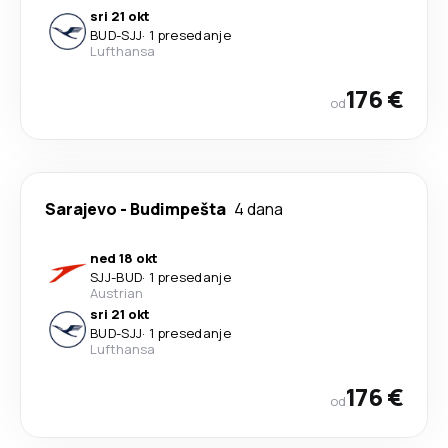
sri 21 okt
BUD
-
SJJ
·
1 presedanje
Lufthansa
176 €
od
Sarajevo
-
Budimpešta
4 dana
ned 18 okt
SJJ
-
BUD
·
1 presedanje
Austrian
sri 21 okt
BUD
-
SJJ
·
1 presedanje
Lufthansa
176 €
od