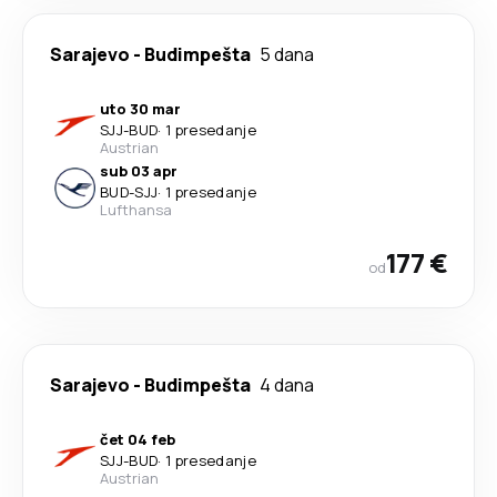
Sarajevo
-
Budimpešta
5 dana
uto 30 mar
SJJ
-
BUD
·
1 presedanje
Austrian
sub 03 apr
BUD
-
SJJ
·
1 presedanje
Lufthansa
177 €
od
Sarajevo
-
Budimpešta
4 dana
čet 04 feb
SJJ
-
BUD
·
1 presedanje
Austrian