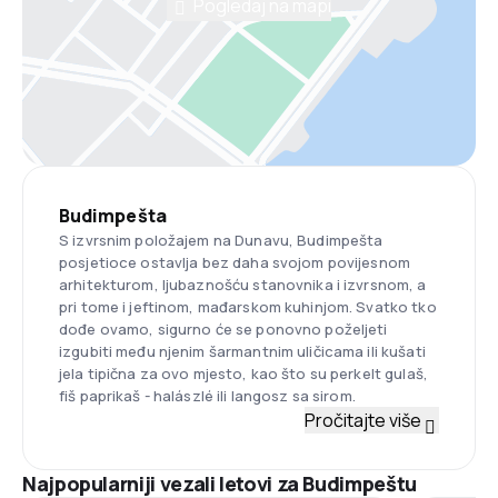
Pogledaj na mapi
Budimpešta
S izvrsnim položajem na Dunavu, Budimpešta
posjetioce ostavlja bez daha svojom povijesnom
arhitekturom, ljubaznošću stanovnika i izvrsnom, a
pri tome i jeftinom, mađarskom kuhinjom. Svatko tko
dođe ovamo, sigurno će se ponovno poželjeti
izgubiti među njenim šarmantnim uličicama ili kušati
jela tipična za ovo mjesto, kao što su perkelt gulaš,
fiš paprikaš - halászlé ili langosz sa sirom.
Pročitajte više
Najpopularniji vezali letovi za Budimpeštu