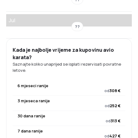
Jul
??
Kada je najbolje vrijeme za kupovinu avio
karata?
Saznajte koliko unaprijed se isplati rezervisati povratne
letove.
6 mjeseci ranije
od
308 €
3 mjeseca ranije
od
252 €
30 dana ranije
od
313 €
7 dana ranije
od
427 €