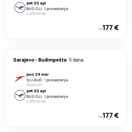
pet 02 apr
BUD
-
SJJ
·
1 presedanje
Lufthansa
177 €
od
Sarajevo
-
Budimpešta
5 dana
pon 29 mar
SJJ
-
BUD
·
1 presedanje
Austrian
pet 02 apr
BUD
-
SJJ
·
1 presedanje
Lufthansa
177 €
od