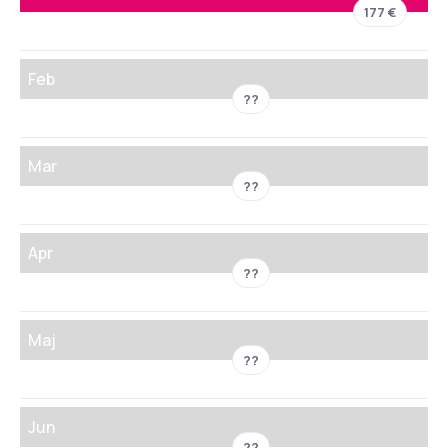
177 €
Feb
??
Mar
??
Apr
??
Maj
??
Jun
??