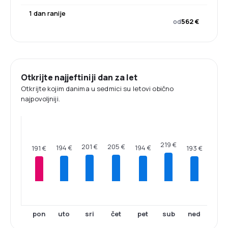
1 dan ranije
od
562 €
Otkrijte najjeftiniji dan za let
Otkrijte kojim danima u sedmici su letovi obično
najpovoljniji.
219 €
205 €
201 €
194 €
194 €
193 €
191 €
pon
uto
sri
čet
pet
sub
ned