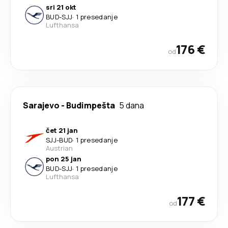
sri 21 okt
BUD
-
SJJ
·
1 presedanje
Lufthansa
176 €
od
Sarajevo
-
Budimpešta
5 dana
čet 21 jan
SJJ
-
BUD
·
1 presedanje
Austrian
pon 25 jan
BUD
-
SJJ
·
1 presedanje
Lufthansa
177 €
od