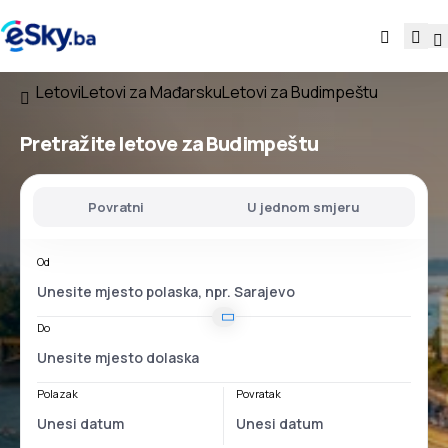
Letovi
Letovi za Mađarsku
Letovi za Budimpeštu
Pretražite letove za Budimpeštu
Povratni
U jednom smjeru
Od
Do
Polazak
Povratak