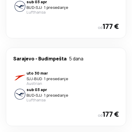
sub 03 apr
BUD
-
SJJ
·
1 presedanje
Lufthansa
177 €
od
Sarajevo
-
Budimpešta
5 dana
uto 30 mar
SJJ
-
BUD
·
1 presedanje
Austrian
sub 03 apr
BUD
-
SJJ
·
1 presedanje
Lufthansa
177 €
od