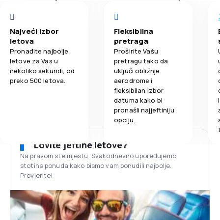
Najveći izbor
Fleksibilna
letova
pretraga
Pronađite najbolje
Proširite Vašu
letove za Vas u
pretragu tako da
nekoliko sekundi, od
uključi obližnje
preko 500 letova.
aerodrome i
fleksibilan izbor
datuma kako bi
pronašli najjeftiniju
opciju.
Lovite jeftine letove?
Na pravom ste mjestu. Svakodnevno upoređujemo
stotine ponuda kako bismo vam ponudili najbolje.
Provjerite!