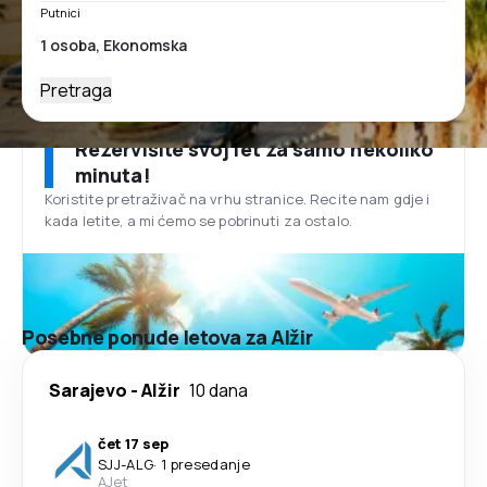
Putnici
Pretraga
Rezervišite svoj let za samo nekoliko
minuta!
Koristite pretraživač na vrhu stranice. Recite nam gdje i
kada letite, a mi ćemo se pobrinuti za ostalo.
Posebne ponude letova za Alžir
Sarajevo
-
Alžir
10 dana
čet 17 sep
SJJ
-
ALG
·
1 presedanje
AJet