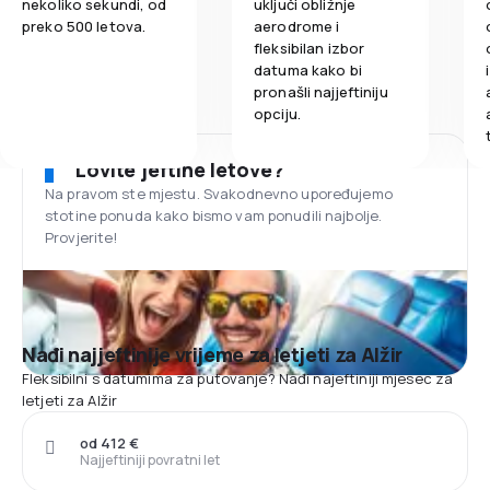
nekoliko sekundi, od
uključi obližnje
preko 500 letova.
aerodrome i
fleksibilan izbor
datuma kako bi
pronašli najjeftiniju
opciju.
Lovite jeftine letove?
Na pravom ste mjestu. Svakodnevno upoređujemo
stotine ponuda kako bismo vam ponudili najbolje.
Provjerite!
Nađi najjeftinije vrijeme za letjeti za Alžir
Fleksibilni s datumima za putovanje? Nađi najeftiniji mjesec za
letjeti za Alžir
od 412 €
Najjeftiniji povratni let