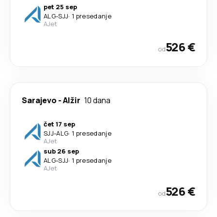
pet 25 sep
ALG
-
SJJ
·
1 presedanje
AJet
526 €
od
Sarajevo
-
Alžir
10 dana
čet 17 sep
SJJ
-
ALG
·
1 presedanje
AJet
sub 26 sep
ALG
-
SJJ
·
1 presedanje
AJet
526 €
od