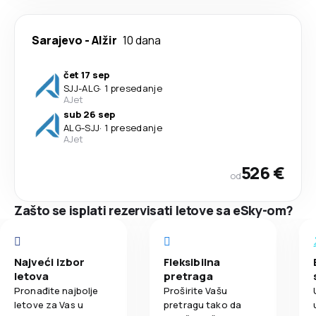
Sarajevo
-
Alžir
10 dana
čet 17 sep
SJJ
-
ALG
·
1 presedanje
AJet
sub 26 sep
ALG
-
SJJ
·
1 presedanje
AJet
526 €
od
Zašto se isplati rezervisati letove sa eSky-om?
Najveći izbor
Fleksibilna
letova
pretraga
Pronađite najbolje
Proširite Vašu
letove za Vas u
pretragu tako da