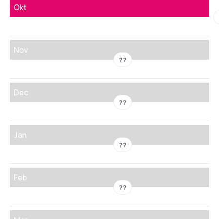
Okt
Nov
??
Dec
??
Jan
??
Feb
??