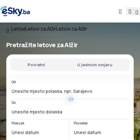
Letovi
Letovi za Alžir
Letovi za Alžir
Pretražite letove za Alžir
Povratni
U jednom smjeru
Od
Do
Polazak
Povratak