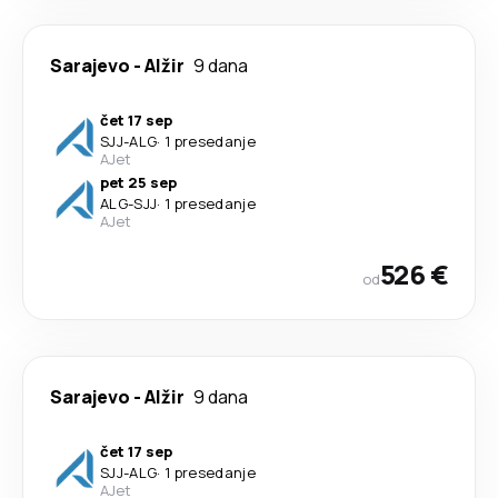
Sarajevo
-
Alžir
9 dana
čet 17 sep
SJJ
-
ALG
·
1 presedanje
AJet
pet 25 sep
ALG
-
SJJ
·
1 presedanje
AJet
526 €
od
Sarajevo
-
Alžir
9 dana
čet 17 sep
SJJ
-
ALG
·
1 presedanje
AJet