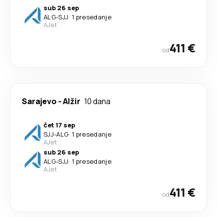
sub 26 sep
ALG
-
SJJ
·
1 presedanje
AJet
411 €
od
Sarajevo
-
Alžir
10 dana
čet 17 sep
SJJ
-
ALG
·
1 presedanje
AJet
sub 26 sep
ALG
-
SJJ
·
1 presedanje
AJet
411 €
od