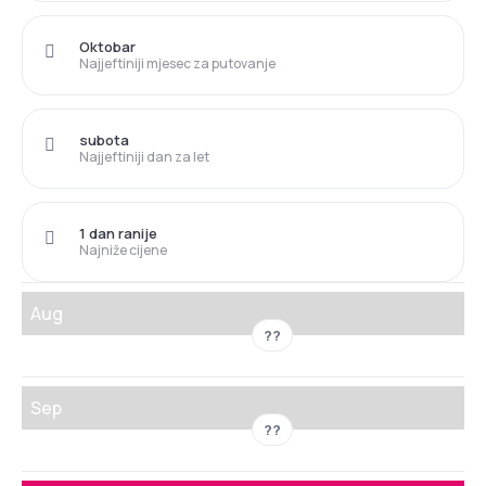
Oktobar
Najjeftiniji mjesec za putovanje
subota
Najjeftiniji dan za let
1 dan ranije
Najniže cijene
Aug
??
Sep
??