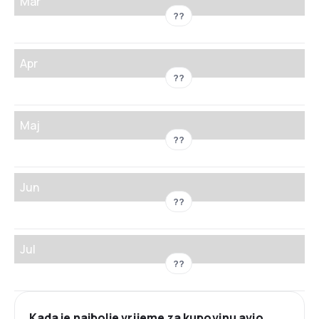
Mar
??
Apr
??
Maj
??
Jun
??
Jul
??
Kada je najbolje vrijeme za kupovinu avio