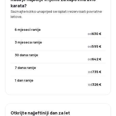
karata?
Saznajte koliko unaprijed se isplati rezervisati povratne
letove.
6 mjeseci ranije
od
630 €
3 mjeseca ranije
od
595 €
30 dana ranije
od
642 €
7 dana ranije
od
735 €
1 dan ranije
od
326 €
Otkrijte najjeftiniji dan za let