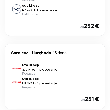
Austrian
sub 12 dec
RAK
-
SJJ
·
1 presedanje
Lufthansa
232 €
od
Sarajevo
-
Hurghada
15 dana
uto 01 sep
SJJ
-
HRG
·
1 presedanje
Pegasus
uto 15 sep
HRG
-
SJJ
·
1 presedanje
Pegasus
251 €
od