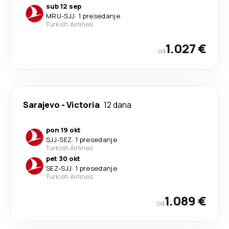
sub 12 sep
MRU
-
SJJ
·
1 presedanje
Turkish Airlines
1.027 €
od
Sarajevo
-
Victoria
12 dana
pon 19 okt
SJJ
-
SEZ
·
1 presedanje
Turkish Airlines
pet 30 okt
SEZ
-
SJJ
·
1 presedanje
Turkish Airlines
1.089 €
od