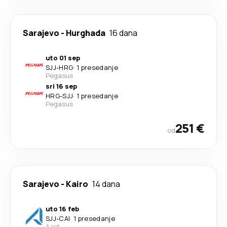
Sarajevo
-
Hurghada
16 dana
uto 01 sep
SJJ
-
HRG
·
1 presedanje
Pegasus
sri 16 sep
HRG
-
SJJ
·
1 presedanje
Pegasus
251 €
od
Sarajevo
-
Kairo
14 dana
uto 16 feb
SJJ
-
CAI
·
1 presedanje
AJet