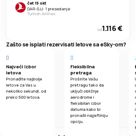
čet 15 okt
DAR
-
SJJ
·
1 presedanje
Turkish Airlines
1.116 €
od
Zašto se isplati rezervisati letove sa eSky-om?
Najveći izbor
Fleksibilna
letova
pretraga
Pronađite najbolje
Proširite Vašu
letove za Vas u
pretragu tako da
nekoliko sekundi, od
uključi obližnje
preko 500 letova.
aerodrome i
fleksibilan izbor
datuma kako bi
pronašli najjeftiniju
opciju.