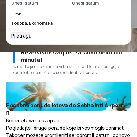
Putnici
Pretraga
Rezervišite svoj let za samo nekoliko
minuta!
Koristite pretraživač na vrhu stranice. Recite nam gdje i
kada letite, a mi ćemo se pobrinuti za ostalo.
Posebne ponude letova do Sebha Intl Airport
Nema letova na ovoj ruti
Pogledajte i druge ponude koje bi vas mogle zanimati.
Također možete promijeniti aerodrom ili datum i ponovo