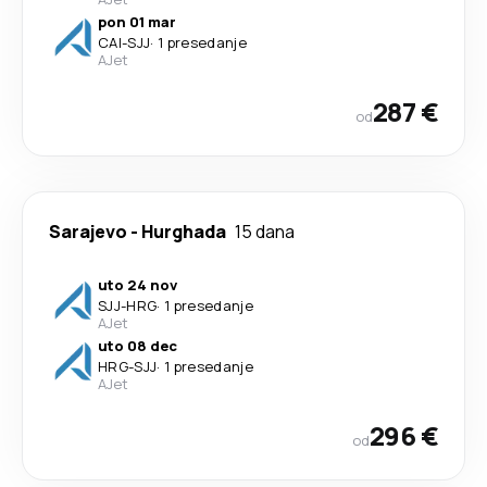
pon 01 mar
CAI
-
SJJ
·
1 presedanje
AJet
287 €
od
Sarajevo
-
Hurghada
15 dana
uto 24 nov
SJJ
-
HRG
·
1 presedanje
AJet
uto 08 dec
HRG
-
SJJ
·
1 presedanje
AJet
296 €
od