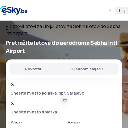
Letovi
Letovi za Libiju
Letovi za Sebhu
Letovi do Sebha
Intl Airport
Pretražite letove
do
aerodroma
Sebha Intl
Airport
Povratni
U jednom smjeru
Od
Do
Polazak
Povratak