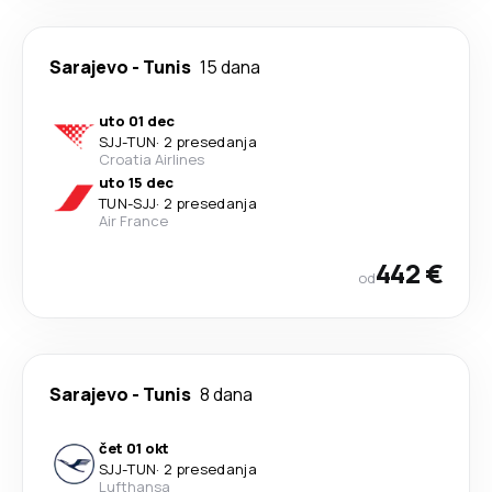
Sarajevo
-
Tunis
15 dana
uto 01 dec
SJJ
-
TUN
·
2 presedanja
Croatia Airlines
uto 15 dec
TUN
-
SJJ
·
2 presedanja
Air France
442 €
od
Sarajevo
-
Tunis
8 dana
čet 01 okt
SJJ
-
TUN
·
2 presedanja
Lufthansa