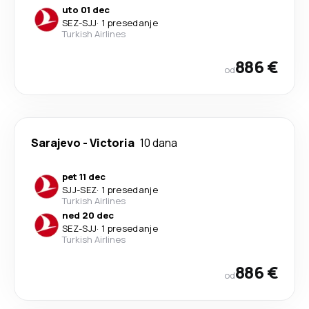
uto 01 dec
SEZ
-
SJJ
·
1 presedanje
Turkish Airlines
886 €
od
Sarajevo
-
Victoria
10 dana
pet 11 dec
SJJ
-
SEZ
·
1 presedanje
Turkish Airlines
ned 20 dec
SEZ
-
SJJ
·
1 presedanje
Turkish Airlines
886 €
od