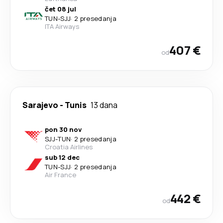
čet 08 jul
TUN
-
SJJ
·
2 presedanja
ITA Airways
407 €
od
Sarajevo
-
Tunis
13 dana
pon 30 nov
SJJ
-
TUN
·
2 presedanja
Croatia Airlines
sub 12 dec
TUN
-
SJJ
·
2 presedanja
Air France
442 €
od