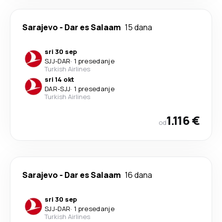
Sarajevo
-
Dar es Salaam
15 dana
sri 30 sep
SJJ
-
DAR
·
1 presedanje
Turkish Airlines
sri 14 okt
DAR
-
SJJ
·
1 presedanje
Turkish Airlines
1.116 €
od
Sarajevo
-
Dar es Salaam
16 dana
sri 30 sep
SJJ
-
DAR
·
1 presedanje
Turkish Airlines