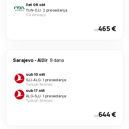
čet 08 okt
TUN
-
SJJ
·
2 presedanja
ITA Airways
465 €
od
Sarajevo
-
Alžir
8 dana
sub 10 okt
SJJ
-
ALG
·
1 presedanje
Turkish Airlines
sub 17 okt
ALG
-
SJJ
·
1 presedanje
Turkish Airlines
644 €
od