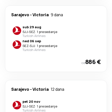
Sarajevo
-
Victoria
9 dana
sub 29 aug
SJJ
-
SEZ
·
1 presedanje
Turkish Airlines
ned 06 sep
SEZ
-
SJJ
·
1 presedanje
Turkish Airlines
886 €
od
Sarajevo
-
Victoria
12 dana
pet 20 nov
SJJ
-
SEZ
·
1 presedanje
Turkish Airlines