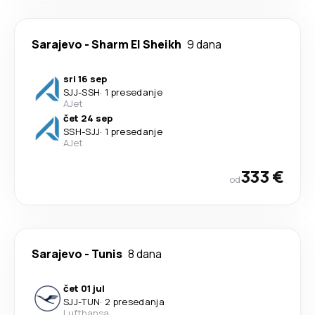
Sarajevo
-
Sharm El Sheikh
9 dana
sri 16 sep
SJJ
-
SSH
·
1 presedanje
AJet
čet 24 sep
SSH
-
SJJ
·
1 presedanje
AJet
333 €
od
Sarajevo
-
Tunis
8 dana
čet 01 jul
SJJ
-
TUN
·
2 presedanja
Lufthansa