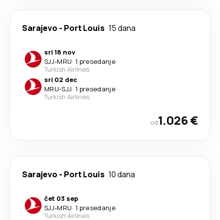
Sarajevo
-
Port Louis
15 dana
sri 18 nov
SJJ
-
MRU
·
1 presedanje
Turkish Airlines
sri 02 dec
MRU
-
SJJ
·
1 presedanje
Turkish Airlines
1.026 €
od
Sarajevo
-
Port Louis
10 dana
čet 03 sep
SJJ
-
MRU
·
1 presedanje
Turkish Airlines